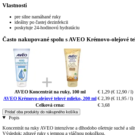
Vlastnosti
pre silne namáhané ruky
ideálny po častej dezinfekcii
poskytuje 24-hodinovú hydratáciu
Často nakupované spolu s AVEO Krémovo-olejové tel
AVEO Koncentrát na ruky, 100 ml
€ 1,29
(€ 12,90 / l)
AVEO Krémovo-olejové telové mlieko, 200 ml
€ 2,39
(€ 11,95 / l)
Celková cena:
€ 3,68
Pridať oba produkty do nákupného košíka
Popis
Koncentrát na ruky AVEO intenzívne a dlhodobo ošetruje suché a siln
Výsledok: zdravé ruky s jemnou a vláčnou pokožkou.