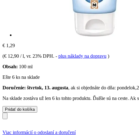
€ 1,29
(
€ 12,90 / l
, vr. 23% DPH.
-
plus náklady na dopravu
)
Obsah:
100 ml
Ešte 6 ks na sklade
Doručenie: štvrtok, 13. augusta
, ak si objednáte do dňa:
pondelok,2
Na sklade zostáva už len 6 ks tohto produktu. Ďalšie sú na ceste. Ak
Pridať do košíka
Viac informácií o odoslaní a doručení