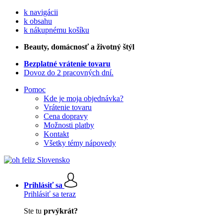
k navigácii
k obsahu
k nákupnému košíku
Beauty
, domácnosť a životný štýl
Bezplatné vrátenie tovaru
Dovoz do 2 pracovných dní.
Pomoc
Kde je moja objednávka?
Vrátenie tovaru
Cena dopravy
Možnosti platby
Kontakt
Všetky témy nápovedy
Prihlásiť sa
Prihlásiť sa teraz
Ste tu
prvýkrát?