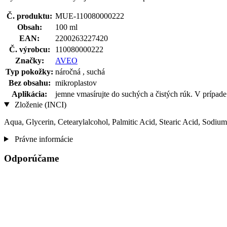
Č. produktu:
MUE-110080000222
Obsah:
100 ml
EAN:
2200263227420
Č. výrobcu:
110080000222
Značky:
AVEO
Typ pokožky:
náročná , suchá
Bez obsahu:
mikroplastov
Aplikácia:
jemne vmasírujte do suchých a čistých rúk. V prípade
Zloženie (INCI)
Aqua, Glycerin, Cetearylalcohol, Palmitic Acid, Stearic Acid, Sodiu
Právne informácie
Odporúčame