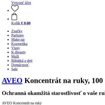
Vytvoriť účet
Košík
€ 0,00
Značky
Parfumy
Make-up
Kozmetika
Vlasy
K-Beauty
Muži
Bábätká a deti
Domácnosť
Sale
AVEO
Koncentrát na ruky, 100
Ochranná okamžitá starostlivosť o vaše r
AVEO Koncentrát na ruky