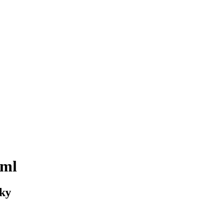
 ml
uky