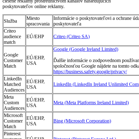
cielené reklamy prostredníctvom kanálov nasledujúcich
poskytovateľov online reklamy.
Miesto
Informácie o poskytovateľovi a ochrane úd
Služba
spracovania
poskytovateľa
Criteo
audience
EÚ/EHP
Criteo (Criteo SA)
match
Google (Google Ireland Limited)
Google
EÚ/EHP,
Customer
Ďalšie informácie o zodpovednom používan
USA
Match
spoločnosťou Google nájdete na tomto odka
https://business.safety.google/privacy/
LinkedIn
EÚ/EHP,
Matched
LinkedIn (LinkedIn Ireland Unlimited Co
USA
Audiences
Meta
EÚ/EHP,
Custom
Meta (Meta Platforms Ireland Limited)
USA
Audiences
Microsoft
EÚ/EHP,
Customer
Bing (Microsoft Corporation)
USA
Match
Pinterest