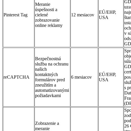
GD
Meranie
uza
úspešnosti a
EÚ/EHP,
naj
Pinterest Tag
cielené
12 mesiacov
USA
šta
zobrazovanie
ust
online reklamy
och
v s
ods
GD
Spr
obj
Bezpečnostná
súl
služba na ochranu
GD
našich
cer
kontaktných
EÚ/EHP,
reCAPTCHA
6 mesiacov
pos
formulárov pred
USA
slu
zneužitím a
s p
automatizovanými
Dat
požiadavkami
Fr
(D
Spo
zod
pod
Zobrazenie a
26
meranie