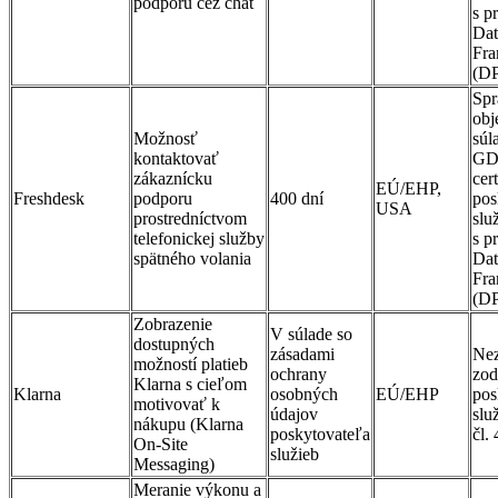
podporu cez chat
s p
Dat
Fr
(D
Spr
obj
Možnosť
súl
kontaktovať
GD
zákaznícku
cer
EÚ/EHP,
Freshdesk
podporu
400 dní
pos
USA
prostredníctvom
slu
telefonickej služby
s p
spätného volania
Dat
Fr
(D
Zobrazenie
V súlade so
dostupných
zásadami
Nez
možností platieb
ochrany
zod
Klarna s cieľom
Klarna
osobných
EÚ/EHP
pos
motivovať k
údajov
slu
nákupu (Klarna
poskytovateľa
čl.
On‑Site
služieb
Messaging)
Meranie výkonu a