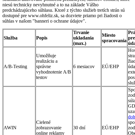
niesú technicky nevyhnutné a to na základe Vášho
predchádzajúceho súhlasu. Ktoré z týchto služieb tretích strán sú
dostupné pre www.ohfeliz.sk, sa dozviete priamo pri žiadosti o
súhlas v našom "banneri o ochrane údajov".
Trvanie
Prá
Miesto
Služba
Popis
ukladania
pre
spracovania
(max.)
úd
Hos
Umožňuje
str
realizáciu a
žia
A/B-Testing
správne
6 mesiacov
EÚ/EHP
úda
vyhodnotenie A/B
ext
testov
pos
slu
Spo
zod
súl
GD
uza
do
Cielené
spo
AWIN
zobrazovanie
30 dní
EÚ/EHP
zod
online reklamy
Obe