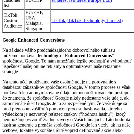
customer
EÚ/EHP
Pinterest (Pinterest Europe Ltd.)
list
EÚ/EHP,
TikTok
USA,
Custom
TikTok (TikTok Technology Limited)
Malajzia,
Audience
Singapur
Google Enhanced Conversions
Na základe vášho predchádzajúceho dobrovoľného súhlasu
môžeme používať
technológiu "Enhanced Conversions"
spoločnosti Google. To nám umožňuje lepšie pochopiť a vyhodnotiť
úspešnosť našej online reklamy a optimalizovať naše reklamné
stratégie.
Na tento účel používame vaše osobné údaje na porovnanie s
databázou zákazníkov spoločnosti Google. V tomto procese sa však
používajú len anonymizované údaje pomocou šifrovacieho postupu,
čo znamená, že spoločnosť Google nikdy nedostane vaše údaje, ak
sami nemáte účet Google. Je to zabezpečené tým, že vaše údaje sa
pred prenosom zašifrujú pomocou procesu hashovania, ktorého
výsledkom je nezvratný reťazec znakov ("hodnota hashu"), ktorý
neumožňuje vyvodiť žiadne závery o Vašich údajoch. Táto hodnota
hash sa generuje a prenáša spoločnosti Google len vtedy, ak na našej
webovej lokalite vykonáte určité vopred definované akcie alebo