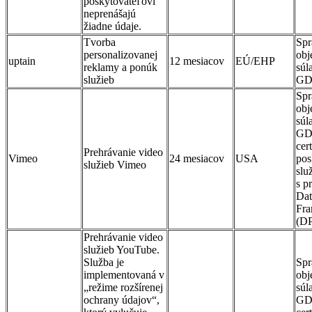
poskytovateľovi
neprenášajú
žiadne údaje.
Tvorba
Spr
personalizovanej
obj
uptain
12 mesiacov
EÚ/EHP
reklamy a ponúk
súl
služieb
GD
Spr
obj
súl
GD
cer
Prehrávanie video
Vimeo
24 mesiacov
USA
pos
služieb Vimeo
slu
s p
Dat
Fr
(D
Prehrávanie video
služieb YouTube.
Služba je
Spr
implementovaná v
obj
„režime rozšírenej
súl
ochrany údajov“,
GD