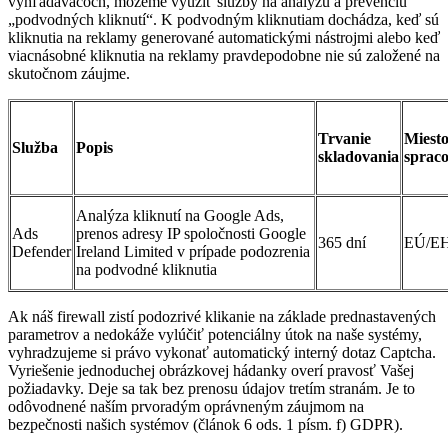
vyhľadávačoch, môžeme využiť služby na analýzu a prevenciu
„podvodných kliknutí“. K podvodným kliknutiam dochádza, keď sú
kliknutia na reklamy generované automatickými nástrojmi alebo keď
viacnásobné kliknutia na reklamy pravdepodobne nie sú založené na
skutočnom záujme.
Trvanie
Miest
Služba
Popis
skladovania
sprac
Analýza kliknutí na Google Ads,
Ads
prenos adresy IP spoločnosti Google
365 dní
EÚ/E
Defender
Ireland Limited v prípade podozrenia
na podvodné kliknutia
Ak náš firewall zistí podozrivé klikanie na základe prednastavených
parametrov a nedokáže vylúčiť potenciálny útok na naše systémy,
vyhradzujeme si právo vykonať automatický interný dotaz Captcha.
Vyriešenie jednoduchej obrázkovej hádanky overí pravosť Vašej
požiadavky. Deje sa tak bez prenosu údajov tretím stranám. Je to
odôvodnené naším prvoradým oprávneným záujmom na
bezpečnosti našich systémov (článok 6 ods. 1 písm. f) GDPR).