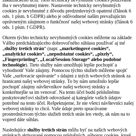
iba v nevyhnutnej miere. Nastavenie technicky nevyhnutných
cookies je nevyhnutné z dôvodu predzmluvných opatrení (článok 6
ods. 1 písm. b GDPR) alebo je odôvodnené naším prevažujúcim
oprávneným záujmom o funkčnosť našej webovej stránky (článok 6
ods. 1 písm. f GDPR).
Okrem týchto technicky nevyhnutných cookies môžeme na základe
Vášho predchádzajúceho dobrovoľného súhlasu používať aj iné
„
služby tretích strán
“ (napr.
„marketingové cookies“,
„analytické cookies“, „nepodstatné cookies“, „pixely“,
„Fingerprinting“, „Local/Session-Storage“ alebo podobné
technológie
). Tieto služby nám umožňujú lepšie pochopiť a
vyhodnotiť Vaše záujmy. Pomocou týchto služieb môžeme spojiť
Vaše „surfovacie správanie“ s údajmi z iných webových stránok za
hranicami našej webovej stránky. To by nám umožnilo lepšie
pochopiť záujmy návštevníkov našej webovej stránky a
konkrétnejšie sa im venovať. Na tento účel budú príslušnému
poskytovateľovi služieb odovzdané aj kategórie vašich údajov
potrebné na tento účel. Rešpektujeme, že nie všetci návštevníci našej
webovej stránky to chcú. Vaše údaje preto spracúvame
prostredníctvom týchto služieb tretích strán len vtedy, ak nám na to
vopred dáte súhlas.
Nasledujúce
služby tretích strán
môžu byť na našich webových
stránkach aktivované pomocou príslušných, súborov cookies, ktoré