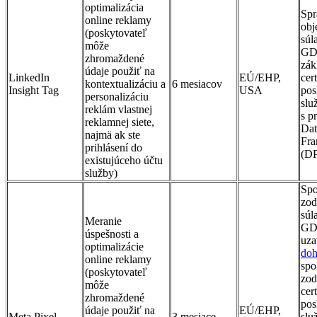
optimalizácia
Spr
online reklamy
obj
(poskytovateľ
súl
môže
GD
zhromaždené
zák
údaje použiť na
LinkedIn
EÚ/EHP,
cert
kontextualizáciu a
6 mesiacov
Insight Tag
USA
pos
personalizáciu
slu
reklám vlastnej
s p
reklamnej siete,
Dat
najmä ak ste
Fr
prihlásení do
(D
existujúceho účtu
služby)
Spo
zod
súl
Meranie
GD
úspešnosti a
uza
optimalizácie
do
online reklamy
spo
(poskytovateľ
zod
môže
cer
zhromaždené
pos
údaje použiť na
EÚ/EHP,
Meta Pixel
3 mesiace
slu