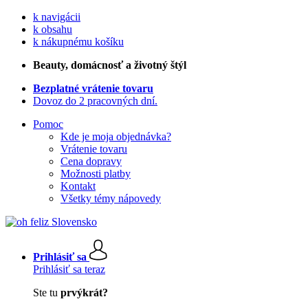
k navigácii
k obsahu
k nákupnému košíku
Beauty
, domácnosť a životný štýl
Bezplatné vrátenie tovaru
Dovoz do 2 pracovných dní.
Pomoc
Kde je moja objednávka?
Vrátenie tovaru
Cena dopravy
Možnosti platby
Kontakt
Všetky témy nápovedy
Prihlásiť sa
Prihlásiť sa teraz
Ste tu
prvýkrát?