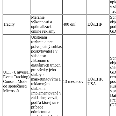
upl
v s
- 
Meranie
Spr
výkonnosti a
obj
Tracify
400 dní
EÚ/EHP
optimalizácia
pod
online reklamy
GD
Upstream
rozhranie pre
právoplatný súhlas
poskytovateľa v
súlade so
Spr
zákonom o
obj
digitálnych trhoch
súl
pre všetky jeho
UET (Universal
GD
služby s
Event Tracking)
cer
marketingovými a
EÚ/EHP,
Consent Mode
13 mesiacov
pos
reklamnými
USA
od spoločnosti
slu
službami.
Microsoft
s p
Implementované v
Dat
základnej verzii,
Fr
podľa ktorej sa v
(D
prípade
odmietnutia