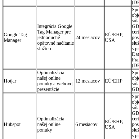
(D
Spr
obj
súl
Integrácia Google
GD
Tag Manager pre
cer
Google Tag
EÚ/EHP,
jednoduché
24 mesiacov
pos
Manager
USA
opätovné načítanie
slu
služieb
s p
Dat
Fr
(D
Optimalizácia
Spr
našej online
obj
Hotjar
12 mesiacov
EÚ/EHP
ponuky a webovej
súl
prezentácie
GD
Spr
obj
súl
GD
Optimalizácia
cer
EÚ/EHP,
Hubspot
našej online
6 mesiacov
pos
USA
ponuky
slu
s p