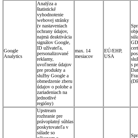
Analýza a
štatistické
vyhodnotenie
webovej stránky
(v nastaveniach
Spr
ochrany údajov,
obj
najmä deaktivácia
súl
signálov Google,
GD
ID užívateľa,
cer
Google
max. 14
EÚ/EHP,
personalizované
pos
Analytics
mesiacov
USA
reklamy,
slu
uvoľnenie údajov
s p
pre produkty a
Dat
služby Google a
Fr
obmedzenie zberu
(D
údajov o polohe a
zariadeniach na
jednotlivé
regióny)
Upstream
rozhranie pre
právoplatný súhlas
poskytovateľa v
súlade so
Spr