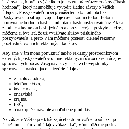
hashovania, ktorého výsledkom je nezvratný reťazec znakov ("hash
hodnota"), ktorý neumožňuje vyvodiť žiadne závery o Vašich
údajoch. Poskytovateľom sa prenáša len táto hodnota hash.
Poskytovatelia šifrujú svoje údaje rovnakou metódou. Potom
porovnáme hodnotu hash s hodnotami hash poskytovateľov. Ak sa
zhoduje s hodnotou hash jedného alebo viacerých poskytovateľov,
môžeme si byť istí, že už využívate služby príslušného
poskytovateľa, a preto Vám môžeme posielať cielené reklamy
prostredníctvom ich reklamných kanálov.
Aby sme Vám mohli ponúknuť takéto reklamy prostredníctvom
externých poskytovateľov online reklamy, môžu sa okrem údajov
spracúvaných počas Vašej návštevy našej webovej stránky
spracúvať aj nasledujúce kategórie údajov:
e-mailová adresa,
telefónne číslo,
krstné mená,
priezviská,
krajina,
PSČ,
a nákupné správanie a obľúbené produkty.
Na základe Vášho predchádzajúceho dobrovoľného súhlasu po
úspešnom "spárovaní údajov zákazníka", Vám môžeme posielať