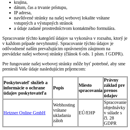
krajina,
dátum, čas a trvanie prístupu,
IP adresa,
navštívené stránky na našej webovej lokalite vrátane
vstupných a výstupných stránok
a údaje zadané prostredníctvom kontaktného formulára.
Spracovanie týchto kategórií údajov sa vykonáva v rozsahu, ktorý je
v každom prípade nevyhnutný. Spracovanie týchto údajov je
odôvodnené naším prevažujúcim oprávneným záujmom na
prevádzke našej webovej stránky (článok 6 ods. 1 písm. f GDPR).
Pre fungovanie našej webovej stránky môže byť potrebné, aby sme
preniesli Vaše údaje nasledujúcim príjemcom:
Právny
Poskytovateľ služieb a
Miesto
základ pre
informácie o ochrane
Popis
spracovania
prenos
údajov poskytovateľa
údajov
Spracovanie
Webhosting
objednávky
vrátane
Hetzner Online GmbH
EÚ/EHP
v súlade s
ukladania
čl. 28
záloh
GDPR