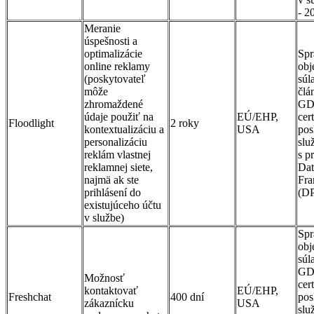
- 
Meranie
úspešnosti a
optimalizácie
Spr
online reklamy
obj
(poskytovateľ
súl
môže
člá
zhromaždené
GD
údaje použiť na
EÚ/EHP,
cer
Floodlight
2 roky
kontextualizáciu a
USA
pos
personalizáciu
slu
reklám vlastnej
s p
reklamnej siete,
Dat
najmä ak ste
Fr
prihlásení do
(D
existujúceho účtu
v službe)
Spr
obj
súl
GD
Možnosť
cer
kontaktovať
EÚ/EHP,
Freshchat
400 dní
pos
zákaznícku
USA
slu