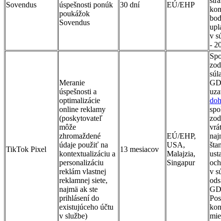
str
Sovendus
úspešnosti ponúk
30 dní
EÚ/EHP
kon
poukážok
bod
Sovendus
upl
v s
- 
Spo
zod
súl
Meranie
GD
úspešnosti a
uza
optimalizácie
do
online reklamy
spo
(poskytovateľ
zod
môže
vrá
zhromaždené
EÚ/EHP,
naj
údaje použiť na
USA,
šta
TikTok Pixel
13 mesiacov
kontextualizáciu a
Malajzia,
ust
personalizáciu
Singapur
och
reklám vlastnej
v s
reklamnej siete,
ods
najmä ak ste
GD
prihlásení do
Pos
existujúceho účtu
kon
v službe)
mie