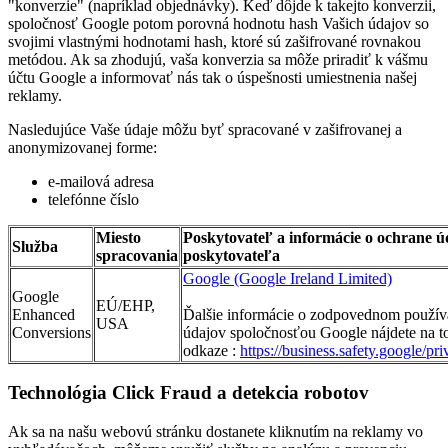
"konverzie" (napríklad objednávky). Keď dôjde k takejto konverzii,
spoločnosť Google potom porovná hodnotu hash Vašich údajov so
svojimi vlastnými hodnotami hash, ktoré sú zašifrované rovnakou
metódou. Ak sa zhodujú, vaša konverzia sa môže priradiť k vášmu
účtu Google a informovať nás tak o úspešnosti umiestnenia našej
reklamy.
Nasledujúce Vaše údaje môžu byť spracované v zašifrovanej a
anonymizovanej forme:
e-mailová adresa
telefónne číslo
Miesto
Poskytovateľ a informácie o ochrane ú
Služba
spracovania
poskytovateľa
Google (Google Ireland Limited)
Google
EÚ/EHP,
Enhanced
Ďalšie informácie o zodpovednom použív
USA
Conversions
údajov spoločnosťou Google nájdete na t
odkaze :
https://business.safety.google/pri
Technológia Click Fraud a detekcia robotov
Ak sa na našu webovú stránku dostanete kliknutím na reklamy vo