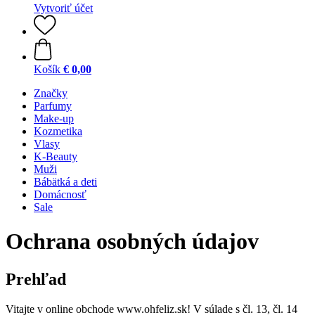
Vytvoriť účet
Košík
€ 0,00
Značky
Parfumy
Make-up
Kozmetika
Vlasy
K-Beauty
Muži
Bábätká a deti
Domácnosť
Sale
Ochrana osobných údajov
Prehľad
Vitajte v online obchode www.ohfeliz.sk! V súlade s čl. 13, čl. 14