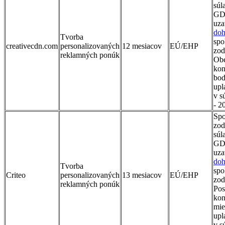
súl
GD
uza
do
Tvorba
spo
creativecdn.com
personalizovaných
12 mesiacov
EÚ/EHP
zod
reklamných ponúk
Obe
kon
bod
upl
v s
- 
Spo
zod
súl
GD
uza
do
Tvorba
spo
Criteo
personalizovaných
13 mesiacov
EÚ/EHP
zod
reklamných ponúk
Pos
kon
mie
upl
v s