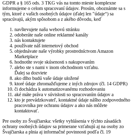
GDPR a § 165 ods. 3 TKG vás na tomto mieste komplexne
informujeme o celom spracovaní údajov. Prosím, oboznámte sa s
tým, ktoré z vašich osobných údajov (ďalej len "údaje“) sa
spracúvajú, akým spôsobom a z akého dôvodu, keď
navštevujete našu webovú stránku
odoberáte naše online reklamné kanály
nás kontaktujete
používate náš internetový obchod
objednávate naše výrobky prostredníctvom Amazon
Marketplace
hodnotíte svoje skúsenosti s nakupovaním
alebo ste s nami v inom obchodnom vzťahu.
Ďalej sa dozviete
ako dlho budú vaše údaje uložené
ktoré údaje zhromažďujeme z iných zdrojov (čl. 14 GDPR)
či dochádza k automatizovanému rozhodovaniu
aké máte práva v súvislosti so spracovaním údajov a
kto je prevádzkovateľ, kontaktné údaje nášho zodpovedného
pracovníka pre ochranu údajov a ako nás môžete
kontaktovať.
Pre osoby zo Švajčiarska: všetky vyhlásenia v týchto zásadách
ochrany osobných údajov sa primerane vzťahujú aj na osoby zo
Švajčiarska a plnia aj informačné povinnosti podľa čl. 19