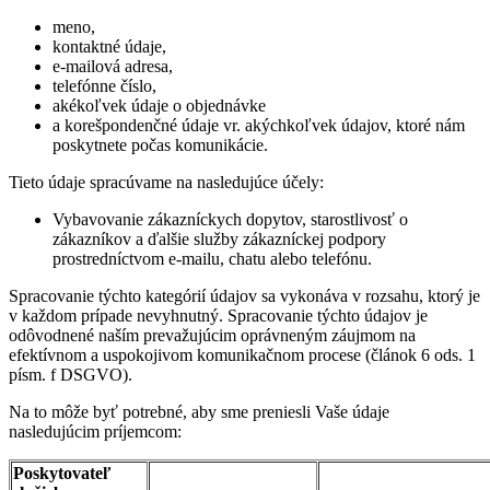
meno,
kontaktné údaje,
e-mailová adresa,
telefónne číslo,
akékoľvek údaje o objednávke
a korešpondenčné údaje vr. akýchkoľvek údajov, ktoré nám
poskytnete počas komunikácie.
Tieto údaje spracúvame na nasledujúce účely:
Vybavovanie zákazníckych dopytov, starostlivosť o
zákazníkov a ďalšie služby zákazníckej podpory
prostredníctvom e-mailu, chatu alebo telefónu.
Spracovanie týchto kategórií údajov sa vykonáva v rozsahu, ktorý je
v každom prípade nevyhnutný. Spracovanie týchto údajov je
odôvodnené naším prevažujúcim oprávneným záujmom na
efektívnom a uspokojivom komunikačnom procese (článok 6 ods. 1
písm. f DSGVO).
Na to môže byť potrebné, aby sme preniesli Vaše údaje
nasledujúcim príjemcom:
Poskytovateľ