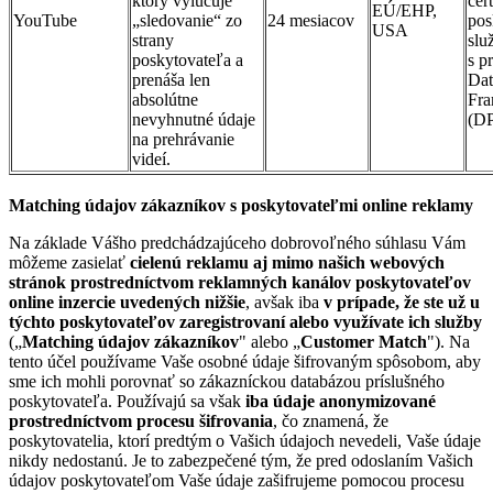
ktorý vylučuje
cer
EÚ/EHP,
YouTube
„sledovanie“ zo
24 mesiacov
pos
USA
strany
slu
poskytovateľa a
s p
prenáša len
Dat
absolútne
Fr
nevyhnutné údaje
(D
na prehrávanie
videí.
Matching
údajov zákazníkov s poskytovateľmi online reklamy
Na základe Vášho predchádzajúceho dobrovoľného súhlasu Vám
môžeme zasielať
cielenú reklamu aj mimo našich webových
stránok prostredníctvom reklamných kanálov poskytovateľov
online inzercie uvedených nižšie
, avšak iba
v prípade, že ste už u
týchto poskytovateľov zaregistrovaní alebo využívate ich služby
(„
Matching údajov zákazníkov
" alebo „
Customer Match
"). Na
tento účel používame Vaše osobné údaje šifrovaným spôsobom, aby
sme ich mohli porovnať so zákazníckou databázou príslušného
poskytovateľa. Používajú sa však
iba údaje anonymizované
prostredníctvom procesu šifrovania
, čo znamená, že
poskytovatelia, ktorí predtým o Vašich údajoch nevedeli, Vaše údaje
nikdy nedostanú. Je to zabezpečené tým, že pred odoslaním Vašich
údajov poskytovateľom Vaše údaje zašifrujeme pomocou procesu