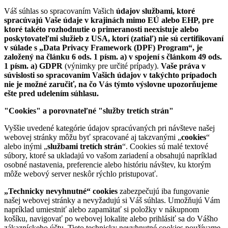
Váš súhlas so spracovaním Vašich
údajov službami, ktoré
spracúvajú Vaše údaje v krajinách mimo EÚ alebo EHP, pre
ktoré takéto rozhodnutie o primeranosti neexistuje alebo
poskytovateľmi služieb z USA, ktorí (zatiaľ) nie sú certifikovaní
v súlade s „Data Privacy Framework
(DPF) Program“, je
založený na článku 6 ods. 1 písm. a) v spojení s článkom 49 ods.
1 písm. a) GDPR
(výnimky pre určité prípady).
Vaše práva v
súvislosti so spracovaním Vašich údajov v takýchto prípadoch
nie je možné zaručiť, na čo Vás týmto výslovne upozorňujeme
ešte pred udelením súhlasu.
"Cookies" a porovnateľné "služby tretích strán"
Vyššie uvedené kategórie údajov spracúvaných pri návšteve našej
webovej stránky môžu byť spracované aj takzvanými „
cookies
“
alebo inými „
službami tretích strán
“. Cookies sú malé textové
súbory, ktoré sa ukladajú vo vašom zariadení a obsahujú napríklad
osobné nastavenia, preferencie alebo históriu návštev, ku ktorým
môže webový server neskôr rýchlo pristupovať.
„Technicky nevyhnutné
“ cookies
zabezpečujú iba fungovanie
našej webovej stránky a nevyžadujú si Váš súhlas. Umožňujú Vám
napríklad umiestniť alebo zapamätať si položky v nákupnom
košíku, navigovať po webovej lokalite alebo prihlásiť sa do Vášho
zákazníckeho účtu. Tieto technicky nevyhnutné cookies používame