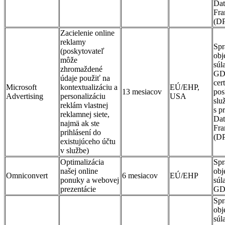
Dat
Fr
(D
Zacielenie online
reklamy
Spr
(poskytovateľ
obj
môže
súl
zhromaždené
GD
údaje použiť na
cer
Microsoft
kontextualizáciu a
EÚ/EHP,
13 mesiacov
pos
Advertising
personalizáciu
USA
slu
reklám vlastnej
s p
reklamnej siete,
Dat
najmä ak ste
Fr
prihlásení do
(D
existujúceho účtu
v službe)
Optimalizácia
Spr
našej online
obj
Omniconvert
6 mesiacov
EÚ/EHP
ponuky a webovej
súl
prezentácie
GD
Spr
obj
súl