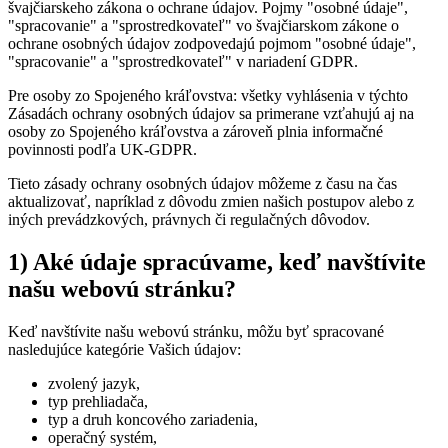
švajčiarskeho zákona o ochrane údajov. Pojmy "osobné údaje",
"spracovanie" a "sprostredkovateľ" vo švajčiarskom zákone o
ochrane osobných údajov zodpovedajú pojmom "osobné údaje",
"spracovanie" a "sprostredkovateľ" v nariadení GDPR.
Pre osoby zo Spojeného kráľovstva: všetky vyhlásenia v týchto
Zásadách ochrany osobných údajov sa primerane vzťahujú aj na
osoby zo Spojeného kráľovstva a zároveň plnia informačné
povinnosti podľa UK-GDPR.
Tieto zásady ochrany osobných údajov môžeme z času na čas
aktualizovať, napríklad z dôvodu zmien našich postupov alebo z
iných prevádzkových, právnych či regulačných dôvodov.
1) Aké údaje spracúvame, keď navštívite
našu webovú stránku?
Keď navštívite našu webovú stránku, môžu byť spracované
nasledujúce kategórie Vašich údajov:
zvolený jazyk,
typ prehliadača,
typ a druh koncového zariadenia,
operačný systém,