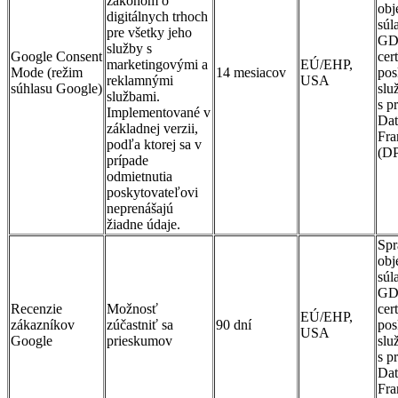
zákonom o
obj
digitálnych trhoch
súl
pre všetky jeho
GD
služby s
Google Consent
cer
marketingovými a
EÚ/EHP,
Mode (režim
14 mesiacov
pos
reklamnými
USA
súhlasu Google)
slu
službami.
s p
Implementované v
Dat
základnej verzii,
Fr
podľa ktorej sa v
(D
prípade
odmietnutia
poskytovateľovi
neprenášajú
žiadne údaje.
Spr
obj
súl
GD
Recenzie
Možnosť
cer
EÚ/EHP,
zákazníkov
zúčastniť sa
90 dní
pos
USA
Google
prieskumov
slu
s p
Dat
Fr