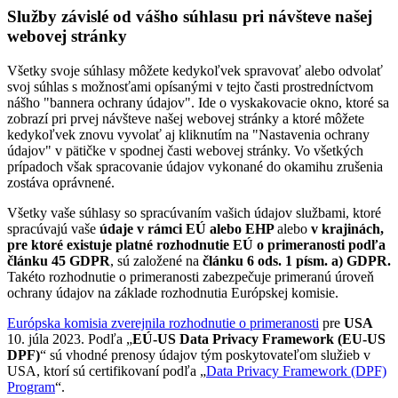
Služby závislé od vášho súhlasu pri návšteve našej
webovej stránky
Všetky svoje súhlasy môžete kedykoľvek spravovať alebo odvolať
svoj súhlas s možnosťami opísanými v tejto časti prostredníctvom
nášho "bannera ochrany údajov". Ide o vyskakovacie okno, ktoré sa
zobrazí pri prvej návšteve našej webovej stránky a ktoré môžete
kedykoľvek znovu vyvolať aj kliknutím na "Nastavenia ochrany
údajov" v pätičke v spodnej časti webovej stránky. Vo všetkých
prípadoch však spracovanie údajov vykonané do okamihu zrušenia
zostáva oprávnené.
Všetky vaše súhlasy so spracúvaním vašich údajov službami, ktoré
spracúvajú vaše
údaje v rámci EÚ alebo EHP
alebo
v krajinách,
pre ktoré existuje platné rozhodnutie EÚ o primeranosti podľa
článku 45 GDPR
, sú založené na
článku 6 ods. 1 písm. a) GDPR.
Takéto rozhodnutie o primeranosti zabezpečuje primeranú úroveň
ochrany údajov na základe rozhodnutia Európskej komisie.
Európska komisia zverejnila rozhodnutie o primeranosti
pre
USA
10. júla 2023. Podľa „
EÚ-US Data Privacy Framework (EU-US
DPF)
“ sú vhodné prenosy údajov tým poskytovateľom služieb v
USA, ktorí sú certifikovaní podľa „
Data Privacy Framework (DPF)
Program
“.