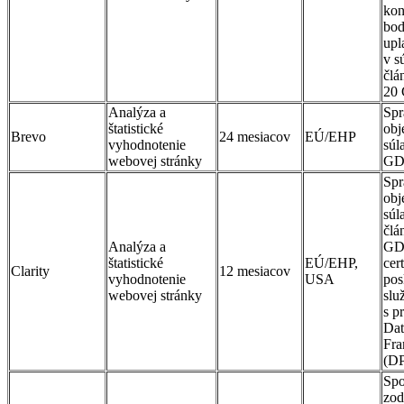
kon
bod
upl
v s
člá
20
Analýza a
Spr
štatistické
obj
Brevo
24 mesiacov
EÚ/EHP
vyhodnotenie
súl
webovej stránky
GD
Spr
obj
súl
člá
Analýza a
GD
štatistické
EÚ/EHP,
cer
Clarity
12 mesiacov
vyhodnotenie
USA
pos
webovej stránky
slu
s p
Dat
Fr
(D
Spo
zod