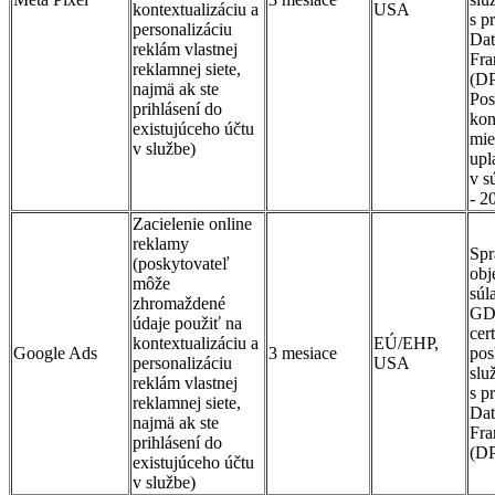
kontextualizáciu a
USA
s p
personalizáciu
Dat
reklám vlastnej
Fr
reklamnej siete,
(DP
najmä ak ste
Pos
prihlásení do
kon
existujúceho účtu
mie
v službe)
upl
v s
- 
Zacielenie online
reklamy
Spr
(poskytovateľ
obj
môže
súl
zhromaždené
GD
údaje použiť na
cer
kontextualizáciu a
EÚ/EHP,
Google Ads
3 mesiace
pos
personalizáciu
USA
slu
reklám vlastnej
s p
reklamnej siete,
Dat
najmä ak ste
Fr
prihlásení do
(D
existujúceho účtu
v službe)