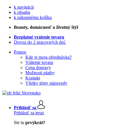
k navigácii
k obsahu
k nákupnému košíku
Beauty
, domácnosť a životný štýl
Bezplatné vrátenie tovaru
Dovoz do 2 pracovných dní.
Pomoc
Kde je moja objednávka?
Vrátenie tovaru
Cena dopravy
Možnosti platby
Kontakt
Všetky témy nápovedy
Prihlásiť sa
Prihlásiť sa teraz
Ste tu
prvýkrát?