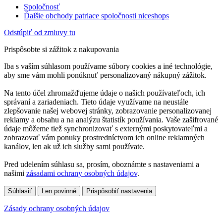
Spoločnosť
Ďalšie obchody patriace spoločnosti niceshops
Odstúpiť od zmluvy tu
Prispôsobte si zážitok z nakupovania
Iba s vaším súhlasom používame súbory cookies a iné technológie,
aby sme vám mohli ponúknuť personalizovaný nákupný zážitok.
Na tento účel zhromažďujeme údaje o našich používateľoch, ich
správaní a zariadeniach. Tieto údaje využívame na neustále
zlepšovanie našej webovej stránky, zobrazovanie personalizovanej
reklamy a obsahu a na analýzu štatistík používania. Vaše zašifrované
údaje môžeme tiež synchronizovať s externými poskytovateľmi a
zobrazovať vám ponuky prostredníctvom ich online reklamných
kanálov, len ak už ich služby sami používate.
Pred udelením súhlasu sa, prosím, oboznámte s nastaveniami a
našimi
zásadami ochrany osobných údajov
.
Súhlasiť
Len povinné
Prispôsobiť nastavenia
Zásady ochrany osobných údajov