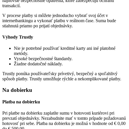
najnovšie bezpečnostné opatrenia, ktoré zabezpečujú ochranu
transakcií.
V procese platby si môžete jednoducho vybrať svoj účet v
internetbankingu a vykonať platbu v reálnom čase. Suma bude
stiahnutá priamo po prijatí objednávky.
Výhody Trustly
Nie je potrebné používať kreditné karty ani iné platobné
metódy.
Vysoké bezpečnostné štandardy.
Žiadne dodatočné náklady.
Trustly ponúka používateľsky prívetivý, bezpečný a spoľahlivý
spôsob platby. Trustly umožňuje rýchle a nekomplikované platby.
Na dobierku
Platba na dobierku
Pri platbe na dobierku zaplatíte sumu v hotovosti kuriérovi pri
prevzatí objednávky. Nezabudnite mať v tomto prípade požadovanú
hotovosť pri sebe. Platba na dobierku je možná v hodnote od
€ 0,00
do
€ 500,00
.