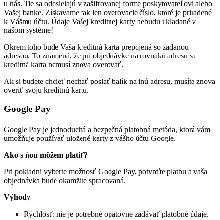
u nás. Tie sa odosielajú v zašifrovanej forme poskytovateľovi alebo
Vašej banke. Získavame tak len overovacie číslo, ktoré je priradené
k Vášmu účtu. Údaje Vašej kreditnej karty nebudu ukladané v
našom systéme!
Okrem toho bude Vaša kreditná karta prepojená so zadanou
adresou. To znamená, že pri objednávke na rovnakú adresu sa
kreditná karta nemusí znova overovať.
Ak si budete chcieť nechať poslať balík na inú adresu, musíte znova
overiť svoju kreditnú kartu.
Google Pay
Google Pay je jednoduchá a bezpečná platobná metóda, ktorá vám
umožňuje používať uložené karty z vášho účtu Google.
Ako s ňou môžem platiť?
Pri pokladni vyberte možnosť Google Pay, potvrďte platbu a vaša
objednávka bude okamžite spracovaná.
Výhody
Rýchlosť: nie je potrebné opätovne zadávať platobné údaje.