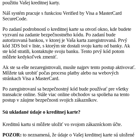
použitiu Vašej kreditnej karty.
Náš systém pracuje s funkciou Verified by Visa a MasterCard
SecureCode.
Po zadaní podrobností o kreditnej karte sa otvorí okno, kde budete
vyzvaní na zadanie bezpečnostného kódu. Po zadaní bude
autorizovaná bankou, v ktorej je Vaša karta zaregistrovaná. Prvý
kód 3DS bol v liste, s ktorým ste dostali svoju kartu od banky. Ak
ste kód stratili, kontaktujte svoju banku. Tento prvý kód potom
môžete kedykoľvek zmeniť.
Ak ste sa ešte nezaregistrovali, musíte najprv tento postup aktivovať.
Môžete tak urobiť počas procesu platby alebo na webových
stránkach Visa a MasterCard.
Po zaregistrovaní sa bezpečnostný kód bude používať pre všetky
transakcie online. Stále viac online obchodov sa spolieha na tento
postup v záujme bezpečnosti svojich zákazníkov.
Sú ukladané údaje o kreditnej karte?
Kreditnú kartu si môžete uložiť vo svojom zákazníckom účte.
POZOR:
to neznamená, že údaje o Vašej kreditnej karte sú uložené