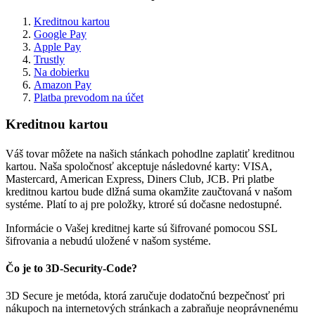
Kreditnou kartou
Google Pay
Apple Pay
Trustly
Na dobierku
Amazon Pay
Platba prevodom na účet
Kreditnou kartou
Váš tovar môžete na našich stánkach pohodlne zaplatiť kreditnou
kartou. Naša spoločnosť akceptuje následovné karty: VISA,
Mastercard, American Express, Diners Club, JCB. Pri platbe
kreditnou kartou bude dlžná suma okamžite zaučtovaná v našom
systéme. Platí to aj pre položky, ktroré sú dočasne nedostupné.
Informácie o Vašej kreditnej karte sú šifrované pomocou SSL
šifrovania a nebudú uložené v našom systéme.
Čo je to 3D-Security-Code?
3D Secure je metóda, ktorá zaručuje dodatočnú bezpečnosť pri
nákupoch na internetových stránkach a zabraňuje neoprávnenému