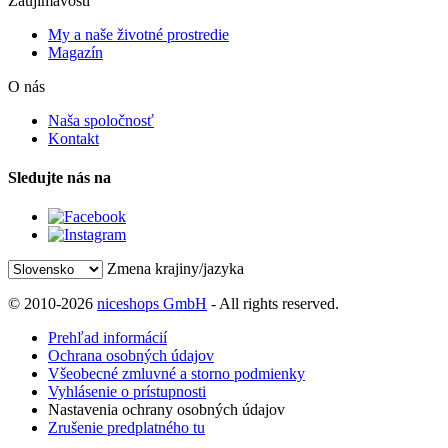
Zaujímavosti
My a naše životné prostredie
Magazín
O nás
Naša spoločnosť
Kontakt
Sledujte nás na
Zmena krajiny/jazyka
© 2010-2026
niceshops GmbH
- All rights reserved.
Prehľad informácií
Ochrana osobných údajov
Všeobecné zmluvné a storno podmienky
Vyhlásenie o prístupnosti
Nastavenia ochrany osobných údajov
Zrušenie predplatného tu