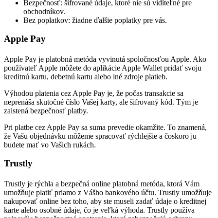
Bezpečnosť: šifrované údaje, ktoré nie sú viditeľné pre
obchodníkov.
Bez poplatkov: žiadne ďalšie poplatky pre vás.
Apple Pay
Apple Pay je platobná metóda vyvinutá spoločnosťou Apple. Ako
používateľ Apple môžete do aplikácie Apple Wallet pridať svoju
kreditnú kartu, debetnú kartu alebo iné zdroje platieb.
Výhodou platenia cez Apple Pay je, že počas transakcie sa
neprenáša skutočné číslo Vašej karty, ale šifrovaný kód. Tým je
zaistená bezpečnosť platby.
Pri platbe cez Apple Pay sa suma prevedie okamžite. To znamená,
že Vašu objednávku môžeme spracovať rýchlejšie a čoskoro ju
budete mať vo Vašich rukách.
Trustly
Trustly je rýchla a bezpečná online platobná metóda, ktorá Vám
umožňuje platiť priamo z Vášho bankového účtu. Trustly umožňuje
nakupovať online bez toho, aby ste museli zadať údaje o kreditnej
karte alebo osobné údaje, čo je veľká výhoda. Trustly používa