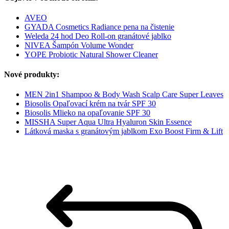
AVEO
GYADA Cosmetics Radiance pena na čistenie
Weleda 24 hod Deo Roll-on granátové jablko
NIVEA Šampón Volume Wonder
YOPE Probiotic Natural Shower Cleaner
Nové produkty:
MEN 2in1 Shampoo & Body Wash Scalp Care Super Leaves
Biosolis Opaľovací krém na tvár SPF 30
Biosolis Mlieko na opaľovanie SPF 30
MISSHA Super Aqua Ultra Hyaluron Skin Essence
Látková maska s granátovým jablkom Exo Boost Firm & Lift