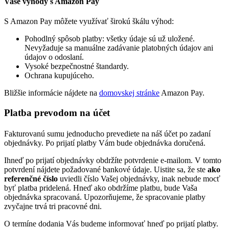
Vaše výhody s Amazon Pay
S Amazon Pay môžete využívať širokú škálu výhod:
Pohodlný spôsob platby: všetky údaje sú už uložené.
Nevyžaduje sa manuálne zadávanie platobných údajov ani
údajov o odoslaní.
Vysoké bezpečnostné štandardy.
Ochrana kupujúceho.
Bližšie informácie nájdete na
domovskej stránke
Amazon Pay.
Platba prevodom na účet
Fakturovanú sumu jednoducho prevediete na náš účet po zadaní
objednávky. Po prijatí platby Vám bude objednávka doručená.
Ihneď po prijatí objednávky obdržíte potvrdenie e-mailom. V tomto
potvrdení nájdete požadované bankové údaje. Uistite sa, že ste
ako
referenčné číslo
uviedli číslo Vašej objednávky, inak nebude mocť
byť platba pridelená. Hneď ako obdržíme platbu, bude Vaša
objednávka spracovaná. Upozorňujeme, že spracovanie platby
zvyčajne trvá tri pracovné dni.
O termíne dodania Vás budeme informovať hneď po prijatí platby.