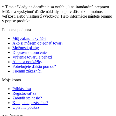
* Tieto náklady na doručenie sa vzťahujú na štandardnú prepravu.
Môžu sa vyskytnúť ďalšie náklady, napr. v dôsledku hmotnosti,
veľkosti alebo vlastností výrobkov. Tieto informácie nájdete priamo
v popise produktu.
Pomoc a podpora
Môj zákaznícky účet
Ako si môžem objednať tovar?
Možnosti platby
Doprava a doručenie
Vrátenie tovaru a peňazí
Akcie a poukážky
Potrebujete ďalšiu pomoc?
Firemní zákazníci
Moje konto
Prihlásiť sa
Registrovať sa
Zabudli ste heslo?
Kde je moja zásielka?
Uplatniť poukaz