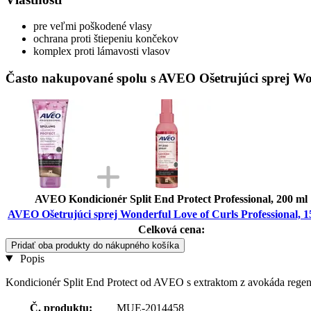
pre veľmi poškodené vlasy
ochrana proti štiepeniu končekov
komplex proti lámavosti vlasov
Často nakupované spolu s AVEO Ošetrujúci sprej Won
AVEO Kondicionér Split End Protect Professional, 200 ml
AVEO Ošetrujúci sprej Wonderful Love of Curls Professional, 1
Celková cena:
Pridať oba produkty do nákupného košíka
Popis
Kondicionér Split End Protect od AVEO s extraktom z avokáda regene
Č. produktu:
MUE-2014458