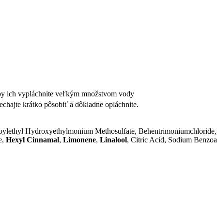
reby ich vypláchnite veľkým množstvom vody
chajte krátko pôsobiť a dôkladne opláchnite.
earoylethyl Hydroxyethylmonium Methosulfate, Behentrimoniumchloride
e,
Hexyl Cinnamal
,
Limonene
,
Linalool
, Citric Acid, Sodium Benzoa