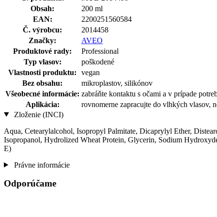
Obsah:
200 ml
EAN:
2200251560584
Č. výrobcu:
2014458
Značky:
AVEO
Produktové rady:
Professional
Typ vlasov:
poškodené
Vlastnosti produktu:
vegan
Bez obsahu:
mikroplastov, silikónov
Všeobecné informácie:
zabráňte kontaktu s očami a v prípade pot
Aplikácia:
rovnomerne zapracujte do vlhkých vlasov, ne
Zloženie (INCI)
Aqua, Cetearylalcohol, Isopropyl Palmitate, Dicaprylyl Ether, Dist
Isopropanol, Hydrolized Wheat Protein, Glycerin, Sodium Hydroxyd
E)
Právne informácie
Odporúčame