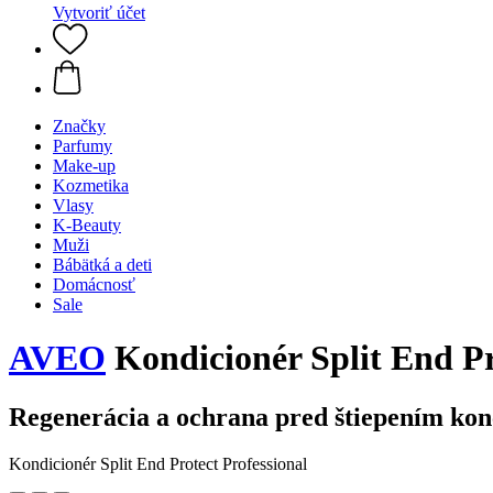
Vytvoriť účet
Značky
Parfumy
Make-up
Kozmetika
Vlasy
K-Beauty
Muži
Bábätká a deti
Domácnosť
Sale
AVEO
Kondicionér Split End Pr
Regenerácia a ochrana pred štiepením ko
Kondicionér Split End Protect Professional