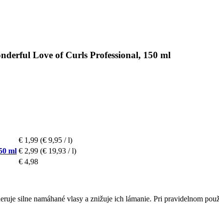
derful Love of Curls Professional, 150 ml
€ 1,99
(€ 9,95 / l)
50 ml
€ 2,99
(€ 19,93 / l)
€ 4,98
ruje silne namáhané vlasy a znižuje ich lámanie. Pri pravidelnom pou