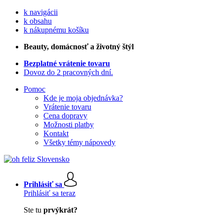
k navigácii
k obsahu
k nákupnému košíku
Beauty
, domácnosť a životný štýl
Bezplatné vrátenie tovaru
Dovoz do 2 pracovných dní.
Pomoc
Kde je moja objednávka?
Vrátenie tovaru
Cena dopravy
Možnosti platby
Kontakt
Všetky témy nápovedy
Prihlásiť sa
Prihlásiť sa teraz
Ste tu
prvýkrát?