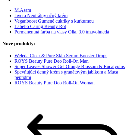
M.Asam
lavera Neutrálny očný krém
Veganboost Gumené cukríky s kurkumou
Labello Caring Beauty Rot
Permanentná farba na vlasy Olia, 3.0 tmavohnedá
Nové produkty:
Weleda Clear & Pure Skin Serum Booster Drops
ROYS Beauty Pure Deo Roll-On Man
Super Leaves Shower Gel Orange Blossom & Eucalyptus
Spevňujúci denný krém s granátovým jablkom a Maca
peptidmi
ROYS Beauty Pure Deo Roll-On Woman