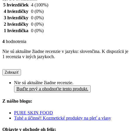
5 hviezdičiek
4
(100%)
4 hviezdičky
0
(0%)
3 hviezdičky
0
(0%)
2 hviezdičky
0
(0%)
1 hviezdička
0
(0%)
4
hodnotenia
Nie sú aktuálne žiadne recenzie v jazyku: slovenčina. K dispozícii je
1 recenzia v iných jazykoch.
Zobraziť
Nie sú aktuálne žiadne recenzie.
Buďte prvý a ohodnoťte tento produkt.
Z nášho blogu:
PURE SKIN FOOD
Tuhé a účinné! Kozmetické produkty na pleť a vlasy
Objavte v obchode oh feliz: