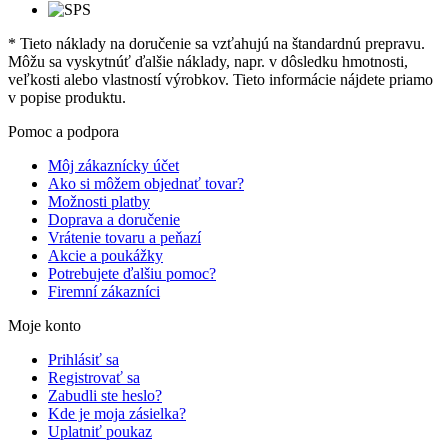
* Tieto náklady na doručenie sa vzťahujú na štandardnú prepravu.
Môžu sa vyskytnúť ďalšie náklady, napr. v dôsledku hmotnosti,
veľkosti alebo vlastností výrobkov. Tieto informácie nájdete priamo
v popise produktu.
Pomoc a podpora
Môj zákaznícky účet
Ako si môžem objednať tovar?
Možnosti platby
Doprava a doručenie
Vrátenie tovaru a peňazí
Akcie a poukážky
Potrebujete ďalšiu pomoc?
Firemní zákazníci
Moje konto
Prihlásiť sa
Registrovať sa
Zabudli ste heslo?
Kde je moja zásielka?
Uplatniť poukaz