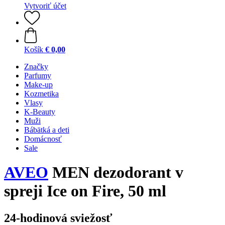
Vytvoriť účet
Košík
€ 0,00
Značky
Parfumy
Make-up
Kozmetika
Vlasy
K-Beauty
Muži
Bábätká a deti
Domácnosť
Sale
AVEO
MEN dezodorant v
spreji Ice on Fire, 50 ml
24-hodinová sviežosť