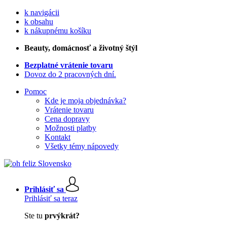
k navigácii
k obsahu
k nákupnému košíku
Beauty
, domácnosť a životný štýl
Bezplatné vrátenie tovaru
Dovoz do 2 pracovných dní.
Pomoc
Kde je moja objednávka?
Vrátenie tovaru
Cena dopravy
Možnosti platby
Kontakt
Všetky témy nápovedy
Prihlásiť sa
Prihlásiť sa teraz
Ste tu
prvýkrát?