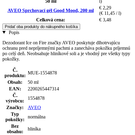
50 ml
l)
€ 2,29
AVEO Sprchovací gél Good Mood, 200 ml
(€ 11,45 / l)
Celková cena:
€ 3,48
Pridať oba produkty do nákupného košíka
Popis
Dezodorant Ice on Fire značky AVEO poskytuje dlhotrvajúcu
ochranu pred nepríjemnými pachmi a zanecháva pokožku príjemnú
po celý deň. Neobsahuje hliníkové soli a je vhodný pre všetky typy
pokožky.
Č.
MUE-1554878
produktu:
Obsah:
50 ml
EAN:
2200265447314
Č.
1554878
výrobcu:
Značky:
AVEO
Typ
normálna
pokožky:
Bez
hliníka
obsahu: