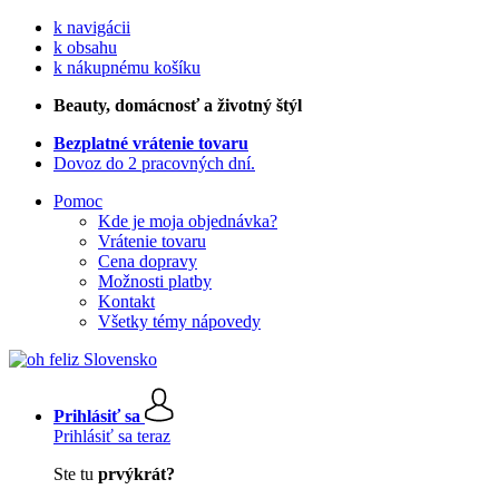
k navigácii
k obsahu
k nákupnému košíku
Beauty
, domácnosť a životný štýl
Bezplatné vrátenie tovaru
Dovoz do 2 pracovných dní.
Pomoc
Kde je moja objednávka?
Vrátenie tovaru
Cena dopravy
Možnosti platby
Kontakt
Všetky témy nápovedy
Prihlásiť sa
Prihlásiť sa teraz
Ste tu
prvýkrát?