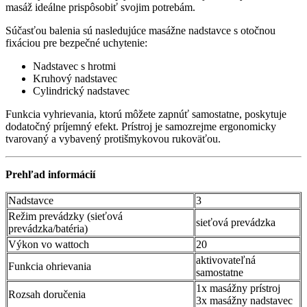
masáž ideálne prispôsobiť svojim potrebám.
Súčasťou balenia sú nasledujúce masážne nadstavce s otočnou
fixáciou pre bezpečné uchytenie:
Nadstavec s hrotmi
Kruhový nadstavec
Cylindrický nadstavec
Funkcia vyhrievania, ktorú môžete zapnúť samostatne, poskytuje
dodatočný príjemný efekt. Prístroj je samozrejme ergonomicky
tvarovaný a vybavený protišmykovou rukoväťou.
Prehľad informácií
Nadstavce
3
Režim prevádzky (sieťová
sieťová prevádzka
prevádzka/batéria)
Výkon vo wattoch
20
aktivovateľná
Funkcia ohrievania
samostatne
1x masážny prístroj
Rozsah doručenia
3x masážny nadstavec