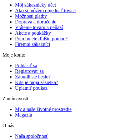
Môj zákaznícky účet
Ako si môžem objednať tovar?
Možnosti platby
Doprava a doručenie
Vrátenie tovaru a peňazí
Akcie a poukážky
Potrebujete ďalšiu pomoc?
Firemní zákazníci
Moje konto
Prihlásiť sa
Registrovať sa
Zabudli ste heslo?
Kde je moja zásielka?
Uplatniť poukaz
Zaujímavosti
My a naše životné prostredie
Magazín
O nás
Naša spoločnosť