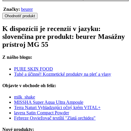
Značky:
beurer
Ohodnotiť produkt
K dispozícii je recenzií v jazyku:
slovenčina pre produkt: beurer Masážny
prístroj MG 55
Z nášho blogu:
PURE SKIN FOOD
Tuhé a účinné! Kozmetické produkty na pleť a vlasy
Objavte v obchode oh feliz:
milk_shake
MISSHA Super Aqua Ultra Ampoule
Terra Naturi Vyhladzujúci očný krém VITAL+
lavera Satin Compact Powder
Febreze Osviežovač textílií "Zlatá orchidea"
Nové produkty: