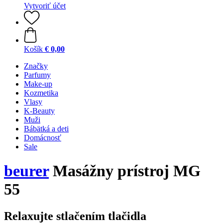
Vytvoriť účet
Košík
€ 0,00
Značky
Parfumy
Make-up
Kozmetika
Vlasy
K-Beauty
Muži
Bábätká a deti
Domácnosť
Sale
beurer
Masážny prístroj MG
55
Relaxujte stlačením tlačidla