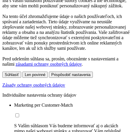
Iba s vaším súhlasom používame súbory cookies a iné technológie,
aby sme vám mohli ponúknuť personalizovaný nákupný zážitok.
Na tento účel zhromažďujeme údaje o našich používateľoch, ich
správaní a zariadeniach. Tieto údaje využívame na neustále
zlepšovanie našej webovej stránky, zobrazovanie personalizovanej
reklamy a obsahu a na analýzu štatistík používania. Vaše zašifrované
údaje môžeme tiež synchronizovať s externými poskytovateľmi a
zobrazovať vám ponuky prostredníctvom ich online reklamných
kanálov, len ak už ich služby sami používate.
Pred udelením súhlasu sa, prosím, oboznámte s nastaveniami a
našimi
zásadami ochrany osobných údajov
.
Súhlasiť
Len povinné
Prispôsobiť nastavenia
Zásady ochrany osobných údajov
Individuálne nastavenia ochrany údajov
Marketing per Customer-Match
S Vaším súhlasom Vás budeme informovať aj o akciách
mimo našej webovej stránky a zobrazovať Vám príslušné