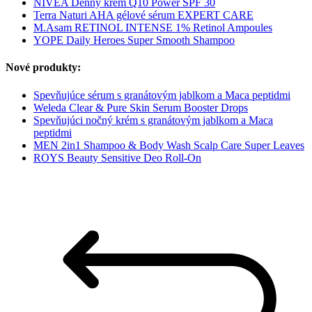
NIVEA Denný krém Q10 Power SPF 30
Terra Naturi AHA gélové sérum EXPERT CARE
M.Asam RETINOL INTENSE 1% Retinol Ampoules
YOPE Daily Heroes Super Smooth Shampoo
Nové produkty:
Spevňujúce sérum s granátovým jablkom a Maca peptidmi
Weleda Clear & Pure Skin Serum Booster Drops
Spevňujúci nočný krém s granátovým jablkom a Maca
peptidmi
MEN 2in1 Shampoo & Body Wash Scalp Care Super Leaves
ROYS Beauty Sensitive Deo Roll-On