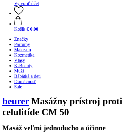
Vytvoriť účet
Košík
€ 0,00
Značky
Parfumy
Make-up
Kozmetika
Vlasy
K-Beauty
Muži
Bábätká a deti
Domácnosť
Sale
beurer
Masážny prístroj proti
celulitíde CM 50
Masáž veľmi jednoducho a účinne