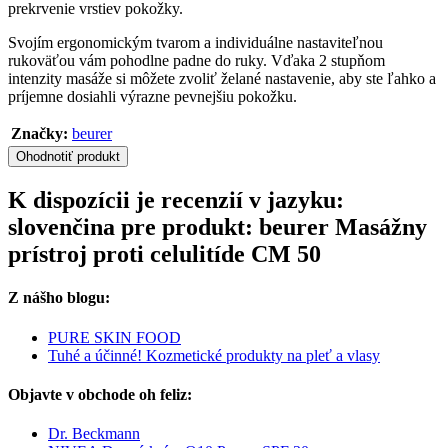
prekrvenie vrstiev pokožky.
Svojím ergonomickým tvarom a individuálne nastaviteľnou
rukoväťou vám pohodlne padne do ruky. Vďaka 2 stupňom
intenzity masáže si môžete zvoliť želané nastavenie, aby ste ľahko a
príjemne dosiahli výrazne pevnejšiu pokožku.
Značky:
beurer
Ohodnotiť produkt
K dispozícii je recenzií v jazyku:
slovenčina pre produkt: beurer Masážny
prístroj proti celulitíde CM 50
Z nášho blogu:
PURE SKIN FOOD
Tuhé a účinné! Kozmetické produkty na pleť a vlasy
Objavte v obchode oh feliz:
Dr. Beckmann