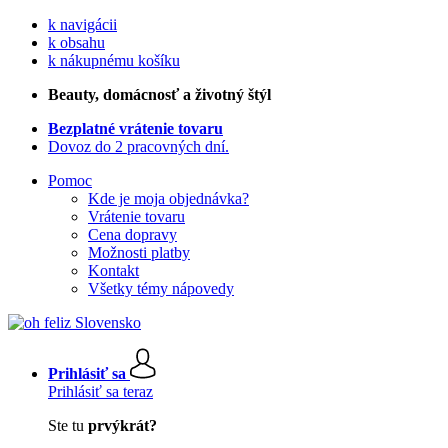
k navigácii
k obsahu
k nákupnému košíku
Beauty
, domácnosť a životný štýl
Bezplatné vrátenie tovaru
Dovoz do 2 pracovných dní.
Pomoc
Kde je moja objednávka?
Vrátenie tovaru
Cena dopravy
Možnosti platby
Kontakt
Všetky témy nápovedy
Prihlásiť sa
Prihlásiť sa teraz
Ste tu
prvýkrát?