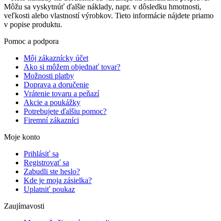
Môžu sa vyskytnúť ďalšie náklady, napr. v dôsledku hmotnosti,
veľkosti alebo vlastností výrobkov. Tieto informácie nájdete priamo
v popise produktu.
Pomoc a podpora
Môj zákaznícky účet
Ako si môžem objednať tovar?
Možnosti platby
Doprava a doručenie
Vrátenie tovaru a peňazí
Akcie a poukážky
Potrebujete ďalšiu pomoc?
Firemní zákazníci
Moje konto
Prihlásiť sa
Registrovať sa
Zabudli ste heslo?
Kde je moja zásielka?
Uplatniť poukaz
Zaujímavosti