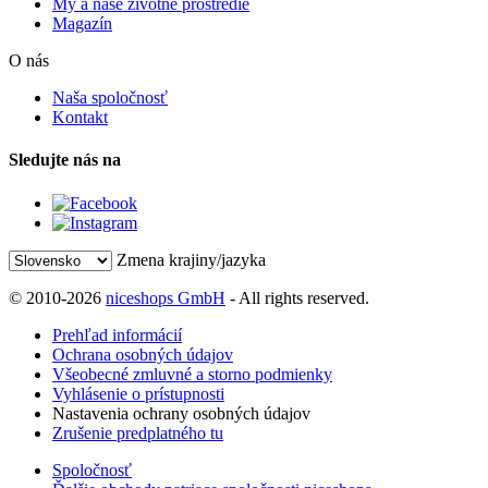
My a naše životné prostredie
Magazín
O nás
Naša spoločnosť
Kontakt
Sledujte nás na
Zmena krajiny/jazyka
© 2010-2026
niceshops GmbH
- All rights reserved.
Prehľad informácií
Ochrana osobných údajov
Všeobecné zmluvné a storno podmienky
Vyhlásenie o prístupnosti
Nastavenia ochrany osobných údajov
Zrušenie predplatného tu
Spoločnosť