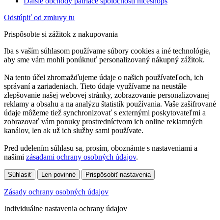
Ďalšie obchody patriace spoločnosti niceshops
Odstúpiť od zmluvy tu
Prispôsobte si zážitok z nakupovania
Iba s vaším súhlasom používame súbory cookies a iné technológie,
aby sme vám mohli ponúknuť personalizovaný nákupný zážitok.
Na tento účel zhromažďujeme údaje o našich používateľoch, ich
správaní a zariadeniach. Tieto údaje využívame na neustále
zlepšovanie našej webovej stránky, zobrazovanie personalizovanej
reklamy a obsahu a na analýzu štatistík používania. Vaše zašifrované
údaje môžeme tiež synchronizovať s externými poskytovateľmi a
zobrazovať vám ponuky prostredníctvom ich online reklamných
kanálov, len ak už ich služby sami používate.
Pred udelením súhlasu sa, prosím, oboznámte s nastaveniami a
našimi
zásadami ochrany osobných údajov
.
Súhlasiť
Len povinné
Prispôsobiť nastavenia
Zásady ochrany osobných údajov
Individuálne nastavenia ochrany údajov