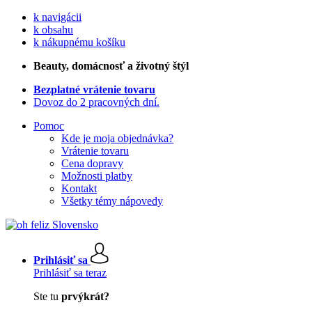
k navigácii
k obsahu
k nákupnému košíku
Beauty
, domácnosť a životný štýl
Bezplatné vrátenie tovaru
Dovoz do 2 pracovných dní.
Pomoc
Kde je moja objednávka?
Vrátenie tovaru
Cena dopravy
Možnosti platby
Kontakt
Všetky témy nápovedy
Prihlásiť sa
Prihlásiť sa teraz
Ste tu
prvýkrát?