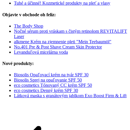
Tuhé a účinné! Kozmetické produkty na pleť a vlasy
Objavte v obchode oh feliz:
The Body Shop
Nočné sérum proti vráskam s čistým retinolom REVITALIFT
Laser
alkmene Krém na zjemnenie pleti "Mein Teebaumöl"
No.401 Pre & Post Shave Cream Skin Protector
Levanduľová micelárna voda
Nové produkty:
Biosolis Opaľovací krém na tvár SPF 30
Biosolis Sprej na opaľovanie SPF 50
eco cosmetics Tónovaný CC krém SPF 50
eco cosmetics Denný krém SPF 30
Látková maska s granátovým jablkom Exo Boost Firm & Lift