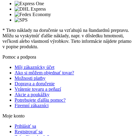
* Tieto náklady na doručenie sa vzťahujú na štandardnú prepravu.
Môžu sa vyskytnúť ďalšie náklady, napr. v dôsledku hmotnosti,
veľkosti alebo vlastností výrobkov. Tieto informácie nájdete priamo
v popise produktu.
Pomoc a podpora
Môj zákaznícky účet
Ako si môžem objednať tovar?
Možnosti platby
Doprava a doručenie
Vrátenie tovaru a peňazí
Akcie a poukážky
Potrebujete ďalšiu pomoc?
Firemní zákazníci
Moje konto
Prihlásiť sa
Registrovať sa