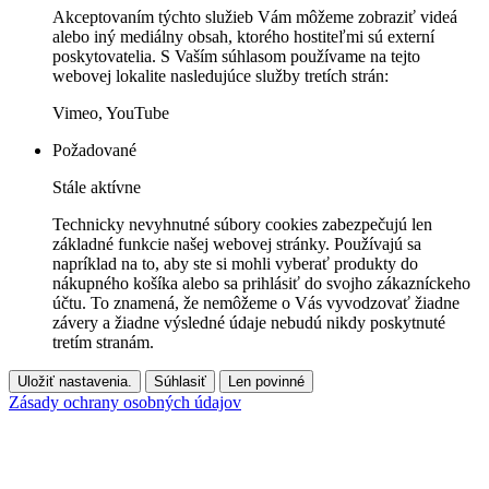
Akceptovaním týchto služieb Vám môžeme zobraziť videá
alebo iný mediálny obsah, ktorého hostiteľmi sú externí
poskytovatelia. S Vaším súhlasom používame na tejto
webovej lokalite nasledujúce služby tretích strán:
Vimeo, YouTube
Požadované
Stále aktívne
Technicky nevyhnutné súbory cookies zabezpečujú len
základné funkcie našej webovej stránky. Používajú sa
napríklad na to, aby ste si mohli vyberať produkty do
nákupného košíka alebo sa prihlásiť do svojho zákazníckeho
účtu. To znamená, že nemôžeme o Vás vyvodzovať žiadne
závery a žiadne výsledné údaje nebudú nikdy poskytnuté
tretím stranám.
Uložiť nastavenia.
Súhlasiť
Len povinné
Zásady ochrany osobných údajov