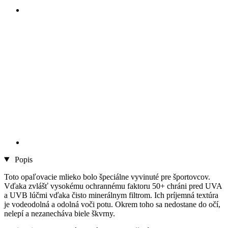
Popis
Toto opaľovacie mlieko bolo špeciálne vyvinuté pre športovcov.
Vďaka zvlášť vysokému ochrannému faktoru 50+ chráni pred UVA
a UVB lúčmi vďaka čisto minerálnym filtrom. Ich príjemná textúra
je vodeodolná a odolná voči potu. Okrem toho sa nedostane do očí,
nelepí a nezanecháva biele škvrny.