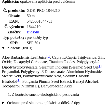
Aplikácia:
opakovaná aplikácia pred cvičením
Č. produktu:
XDK-PRO-1844210
Obsah:
50 ml
EAN:
5425001844753
Č. výrobcu:
1844210
Značky:
Biosolis
Typ pokožky:
pre každý typ
SPF:
SPF 50+
Zloženie (INCI)
[1]
Aloe Barbadensis Leaf Juice
, Caprylic/Capric Triglyceride, Zinc
Oxide, Dicaprylyl Carbonate, Titanium Oxides, Polyglyceryl-2
[1]
Dipolyhydroxystearate, Sesamum Indicum (Sesame) Seed Oil
,
Propandiol, Polyglyceryl-3 Diisostearate, Aluminium Hydroxide,
Stearic Acid, Polyhydroxystearic Acid, Sodium Chloride,
[1]
Bisabolol
, Pongamia Pinnata Seed Extract,
Benzyl Alcohol
,
Tocopherol (Vitamin E), Dehydroacetic Acid
Z kontrolovaného ekologického pestovania
Ochrana pred slnkom - aplikácia a dôležité tipy