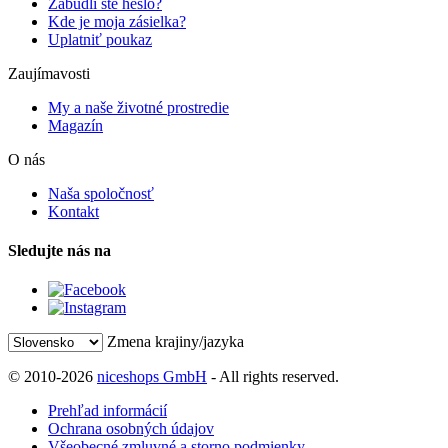
Zabudli ste heslo?
Kde je moja zásielka?
Uplatniť poukaz
Zaujímavosti
My a naše životné prostredie
Magazín
O nás
Naša spoločnosť
Kontakt
Sledujte nás na
Zmena krajiny/jazyka
© 2010-2026
niceshops GmbH
- All rights reserved.
Prehľad informácií
Ochrana osobných údajov
Všeobecné zmluvné a storno podmienky