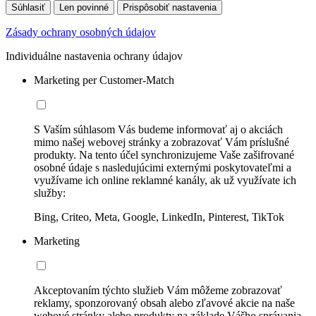
Súhlasiť
Len povinné
Prispôsobiť nastavenia
Zásady ochrany osobných údajov
Individuálne nastavenia ochrany údajov
Marketing per Customer-Match
S Vaším súhlasom Vás budeme informovať aj o akciách
mimo našej webovej stránky a zobrazovať Vám príslušné
produkty. Na tento účel synchronizujeme Vaše zašifrované
osobné údaje s nasledujúcimi externými poskytovateľmi a
využívame ich online reklamné kanály, ak už využívate ich
služby:
Bing, Criteo, Meta, Google, LinkedIn, Pinterest, TikTok
Marketing
Akceptovaním týchto služieb Vám môžeme zobrazovať
reklamy, sponzorovaný obsah alebo zľavové akcie na naše
webové stránky alebo produkty na základe Vášho správania