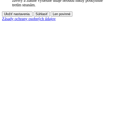
závery a žiadne výsledné údaje nebudú nikdy poskytnuté
tretím stranám.
Uložiť nastavenia.
Súhlasiť
Len povinné
Zásady ochrany osobných údajov