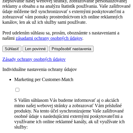
zlepšovanie našej webovej stránky, zobrazovanie personalizovanej
reklamy a obsahu a na analýzu štatistík používania. Vaše zašifrované
údaje môžeme tiež synchronizovať s externými poskytovateľmi a
zobrazovať vám ponuky prostredníctvom ich online reklamných
kanálov, len ak už ich služby sami používate.
Pred udelením súhlasu sa, prosím, oboznámte s nastaveniami a
našimi
zásadami ochrany osobných údajov
.
Súhlasiť
Len povinné
Prispôsobiť nastavenia
Zásady ochrany osobných údajov
Individuálne nastavenia ochrany údajov
Marketing per Customer-Match
S Vaším súhlasom Vás budeme informovať aj o akciách
mimo našej webovej stránky a zobrazovať Vám príslušné
produkty. Na tento účel synchronizujeme Vaše zašifrované
osobné údaje s nasledujúcimi externými poskytovateľmi a
využívame ich online reklamné kanály, ak už využívate ich
služby: