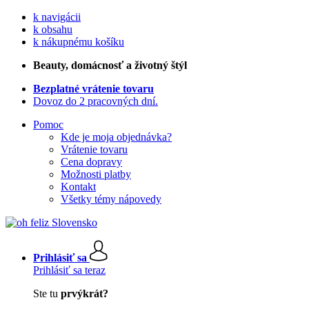
k navigácii
k obsahu
k nákupnému košíku
Beauty
, domácnosť a životný štýl
Bezplatné vrátenie tovaru
Dovoz do 2 pracovných dní.
Pomoc
Kde je moja objednávka?
Vrátenie tovaru
Cena dopravy
Možnosti platby
Kontakt
Všetky témy nápovedy
Prihlásiť sa
Prihlásiť sa teraz
Ste tu
prvýkrát?