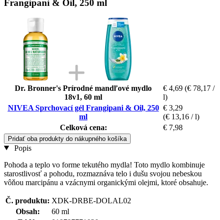
Frangipani & Oil, 250 ml
Dr. Bronner's Prírodné mandľové mydlo
€ 4,69
(€ 78,17 /
18v1, 60 ml
l)
NIVEA Sprchovací gél Frangipani & Oil, 250
€ 3,29
ml
(€ 13,16 / l)
Celková cena:
€ 7,98
Pridať oba produkty do nákupného košíka
Popis
Pohoda a teplo vo forme tekutého mydla! Toto mydlo kombinuje
starostlivosť a pohodu, rozmaznáva telo i dušu svojou nebeskou
vôňou marcipánu a vzácnymi organickými olejmi, ktoré obsahuje.
Č. produktu:
XDK-DRBE-DOLAL02
Obsah:
60 ml