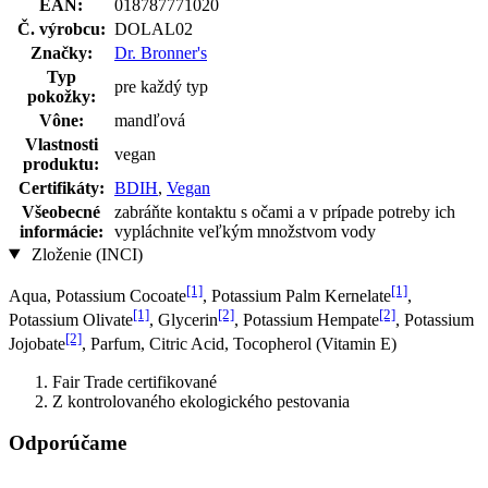
EAN:
018787771020
Č. výrobcu:
DOLAL02
Značky:
Dr. Bronner's
Typ
pre každý typ
pokožky:
Vône:
mandľová
Vlastnosti
vegan
produktu:
Certifikáty:
BDIH
,
Vegan
Všeobecné
zabráňte kontaktu s očami a v prípade potreby ich
informácie:
vypláchnite veľkým množstvom vody
Zloženie (INCI)
[1]
[1]
Aqua, Potassium Cocoate
, Potassium Palm Kernelate
,
[1]
[2]
[2]
Potassium Olivate
, Glycerin
, Potassium Hempate
, Potassium
[2]
Jo­jobate
, Parfum, Citric Acid, Tocopherol (Vitamin E)
Fair Trade certifikované
Z kontrolovaného ekologického pestovania
Odporúčame