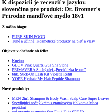
K dispozícii je recenzií v jazyku:
slovenčina pre produkt: Dr. Bronner's
Prírodné mandľové mydlo 18v1
Z nášho blogu:
PURE SKIN FOOD
Tuhé a účinné! Kozmetické produkty na pleť a vlasy
Objavte v obchode oh feliz:
Kneipp
GLOV Pink Quartz Gua Sha Stone
PRIMAVERA Suchý olej „Prechádzka lesom"
blik. Stick-On Lash Kit Violette Refill
YOPE Hydrate My Hair Peptide Shampoo
Nové produkty:
MEN 2in1 Shampoo & Body Wash Scalp Care Super Leaves
Spevňujúci nočný krém s granátovým jablkom a Maca
peptidmi
ey! organic cosmetics Sun Fluid Kids SPF 50+