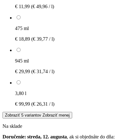
€ 11,99
(€ 49,96 / l)
475 ml
€ 18,89
(€ 39,77 / l)
945 ml
€ 29,99
(€ 31,74 / l)
3,80 l
€ 99,99
(€ 26,31 / l)
Zobraziť 5 variantov
Zobraziť menej
Na sklade
Doručenie: streda, 12. augusta
, ak si objednáte do dňa: