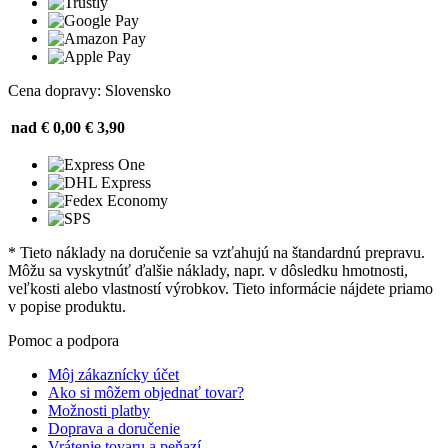
Cena dopravy: Slovensko
nad € 0,00
€ 3,90
* Tieto náklady na doručenie sa vzťahujú na štandardnú prepravu.
Môžu sa vyskytnúť ďalšie náklady, napr. v dôsledku hmotnosti,
veľkosti alebo vlastností výrobkov. Tieto informácie nájdete priamo
v popise produktu.
Pomoc a podpora
Môj zákaznícky účet
Ako si môžem objednať tovar?
Možnosti platby
Doprava a doručenie
Vrátenie tovaru a peňazí