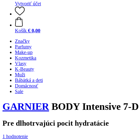
Vytvoriť účet
Košík
€ 0,00
Značky
Parfumy
Make-up
Kozmetika
Vlasy
K-Beauty
Muži
Bábätká a deti
Domácnosť
Sale
GARNIER
BODY Intensive 7-Da
Pre dlhotrvajúci pocit hydratácie
1 hodnotenie