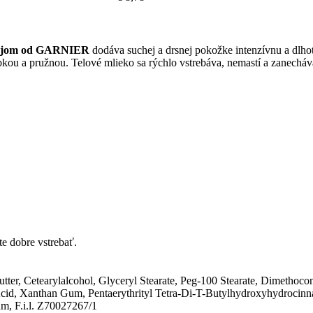
olejom od GARNIER
dodáva suchej a drsnej pokožke intenzívnu a dlhot
ou a pružnou. Telové mlieko sa rýchlo vstrebáva, nemastí a zanecháva 
te dobre vstrebať.
tter, Cetearylalcohol, Glyceryl Stearate, Peg-100 Stearate, Dimethoco
Acid, Xanthan Gum, Pentaerythrityl Tetra-Di-T-Butylhydroxyhydrocin
um, F.i.l. Z70027267/1