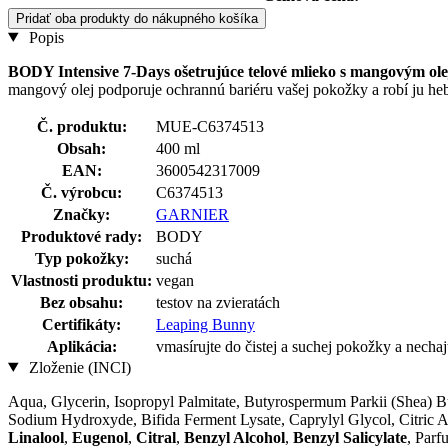
Pridať oba produkty do nákupného košíka
Popis
BODY Intensive 7-Days ošetrujúce telové mlieko s mangovým 
mangový olej podporuje ochrannú bariéru vašej pokožky a robí ju hebk
Č. produktu:
MUE-C6374513
Obsah:
400 ml
EAN:
3600542317009
Č. výrobcu:
C6374513
Značky:
GARNIER
Produktové rady:
BODY
Typ pokožky:
suchá
Vlastnosti produktu:
vegan
Bez obsahu:
testov na zvieratách
Certifikáty:
Leaping Bunny
Aplikácia:
vmasírujte do čistej a suchej pokožky a nechaj
Zloženie (INCI)
Aqua, Glycerin, Isopropyl Palmitate, Butyrospermum Parkii (Shea) Bu
Sodium Hydroxyde, Bifida Ferment Lysate, Caprylyl Glycol, Citric 
Linalool
,
Eugenol
,
Citral
,
Benzyl Alcohol
,
Benzyl Salicylate
, Parf