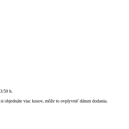
3:59 h
.
k si objednáte viac kusov, môže to ovplyvniť dátum dodania.