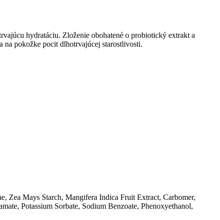
rvajúcu hydratáciu. Zloženie obohatené o probiotický extrakt a
na pokožke pocit dlhotrvajúcej starostlivosti.
ne, Zea Mays Starch, Mangifera Indica Fruit Extract, Carbomer,
namate, Potassium Sorbate, Sodium Benzoate, Phenoxyethanol,