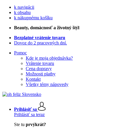
k navigácii
k obsahu
k nákupnému košíku
Beauty
, domácnosť a životný štýl
Bezplatné vrátenie tovaru
Dovoz do 2 pracovných dní.
Pomoc
Kde je moja objednávka?
Vrátenie tovaru
Cena dopravy
Možnosti platby
Kontakt
Všetky témy nápovedy
Prihlásiť sa
Prihlásiť sa teraz
Ste tu
prvýkrát?