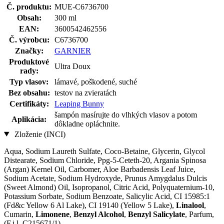
Č. produktu:
MUE-C6736700
Obsah:
300 ml
EAN:
3600542462556
Č. výrobcu:
C6736700
Značky:
GARNIER
Produktové
Ultra Doux
rady:
Typ vlasov:
lámavé, poškodené, suché
Bez obsahu:
testov na zvieratách
Certifikáty:
Leaping Bunny
šampón masírujte do vlhkých vlasov a potom
Aplikácia:
dôkladne opláchnite.
Zloženie (INCI)
Aqua, Sodium Laureth Sulfate, Coco-Betaine, Glycerin, Glycol
Distearate, Sodium Chloride, Ppg-5-Ceteth-20, Argania Spinosa
(Argan) Kernel Oil, Carbomer, Aloe Barbadensis Leaf Juice,
Sodium Acetate, Sodium Hydroxyde, Prunus Amygdalus Dulcis
(Sweet Almond) Oil, Isopropanol, Citric Acid, Polyquaternium-10,
Potassium Sorbate, Sodium Benzoate, Salicylic Acid, CI 15985:1
(Fd&c Yellow 6 Al Lake), CI 19140 (Yellow 5 Lake),
Linalool
,
Cumarin,
Limonene
,
Benzyl Alcohol
,
Benzyl Salicylate
, Parfum,
(F.i.l. C215671/1)