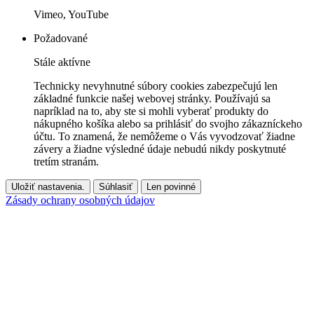
Vimeo, YouTube
Požadované
Stále aktívne
Technicky nevyhnutné súbory cookies zabezpečujú len
základné funkcie našej webovej stránky. Používajú sa
napríklad na to, aby ste si mohli vyberať produkty do
nákupného košíka alebo sa prihlásiť do svojho zákazníckeho
účtu. To znamená, že nemôžeme o Vás vyvodzovať žiadne
závery a žiadne výsledné údaje nebudú nikdy poskytnuté
tretím stranám.
Uložiť nastavenia.
Súhlasiť
Len povinné
Zásady ochrany osobných údajov