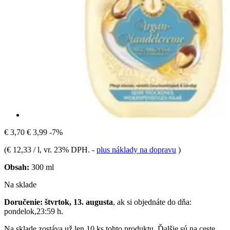
€ 3,70
€ 3,99
-7%
(
€ 12,33 / l
, vr. 23% DPH.
-
plus náklady na dopravu
)
Obsah:
300 ml
Na sklade
Doručenie: štvrtok, 13. augusta
, ak si objednáte do dňa:
pondelok,23:59 h
.
Na sklade zostáva už len 10 ks tohto produktu. Ďalšie sú na ceste.