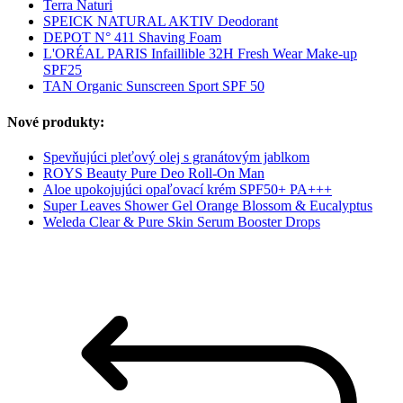
Terra Naturi
SPEICK NATURAL AKTIV Deodorant
DEPOT N° 411 Shaving Foam
L'ORÉAL PARIS Infaillible 32H Fresh Wear Make-up
SPF25
TAN Organic Sunscreen Sport SPF 50
Nové produkty:
Spevňujúci pleťový olej s granátovým jablkom
ROYS Beauty Pure Deo Roll-On Man
Aloe upokojujúci opaľovací krém SPF50+ PA+++
Super Leaves Shower Gel Orange Blossom & Eucalyptus
Weleda Clear & Pure Skin Serum Booster Drops