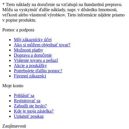
* Tieto náklady na doručenie sa vzťahujú na štandardnú prepravu.
Môžu sa vyskytnúť ďalšie náklady, napr. v dôsledku hmotnosti,
veľkosti alebo vlastností výrobkov. Tieto informácie nájdete priamo
v popise produktu.
Pomoc a podpora
Môj zákaznícky účet
Ako si môžem objednať tovar?
Možnosti platby
Doprava a doručenie
Vrátenie tovaru a peňazí
Akcie a poukážky
Potrebujete ďalšiu pomoc?
Firemní zákazníci
Moje konto
Prihlásiť sa
Registrovať sa
Zabudli ste heslo?
Kde je moja zásielka?
Uplatniť poukaz
Zaujímavosti