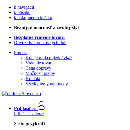
k navigácii
k obsahu
k nákupnému košíku
Beauty
, domácnosť a životný štýl
Bezplatné vrátenie tovaru
Dovoz do 2 pracovných dní.
Pomoc
Kde je moja objednávka?
Vrátenie tovaru
Cena dopravy
Možnosti platby
Kontakt
Všetky témy nápovedy
Prihlásiť sa
Prihlásiť sa teraz
Ste tu
prvýkrát?