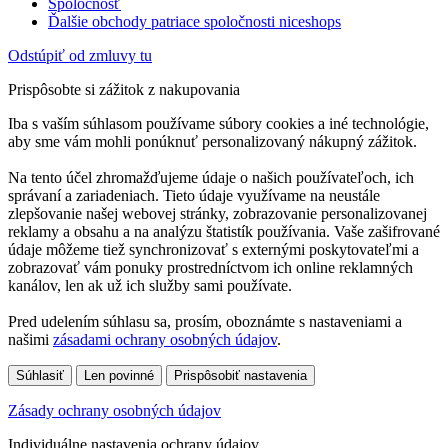
Spoločnosť
Ďalšie obchody patriace spoločnosti niceshops
Odstúpiť od zmluvy tu
Prispôsobte si zážitok z nakupovania
Iba s vaším súhlasom používame súbory cookies a iné technológie,
aby sme vám mohli ponúknuť personalizovaný nákupný zážitok.
Na tento účel zhromažďujeme údaje o našich používateľoch, ich
správaní a zariadeniach. Tieto údaje využívame na neustále
zlepšovanie našej webovej stránky, zobrazovanie personalizovanej
reklamy a obsahu a na analýzu štatistík používania. Vaše zašifrované
údaje môžeme tiež synchronizovať s externými poskytovateľmi a
zobrazovať vám ponuky prostredníctvom ich online reklamných
kanálov, len ak už ich služby sami používate.
Pred udelením súhlasu sa, prosím, oboznámte s nastaveniami a
našimi
zásadami ochrany osobných údajov
.
Súhlasiť
Len povinné
Prispôsobiť nastavenia
Zásady ochrany osobných údajov
Individuálne nastavenia ochrany údajov