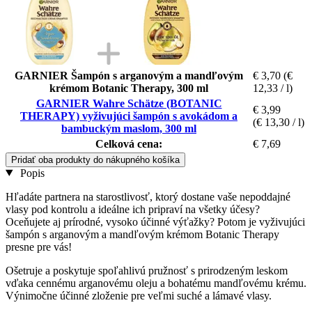
GARNIER Šampón s arganovým a mandľovým
€ 3,70
(€
krémom Botanic Therapy, 300 ml
12,33 / l)
GARNIER Wahre Schätze (BOTANIC
€ 3,99
THERAPY) vyživujúci šampón s avokádom a
(€ 13,30 / l)
bambuckým maslom, 300 ml
Celková cena:
€ 7,69
Pridať oba produkty do nákupného košíka
Popis
Hľadáte partnera na starostlivosť, ktorý dostane vaše nepoddajné
vlasy pod kontrolu a ideálne ich pripraví na všetky účesy?
Oceňujete aj prírodné, vysoko účinné výťažky? Potom je vyživujúci
šampón s arganovým a mandľovým krémom Botanic Therapy
presne pre vás!
Ošetruje a poskytuje spoľahlivú pružnosť s prirodzeným leskom
vďaka cennému arganovému oleju a bohatému mandľovému krému.
Výnimočne účinné zloženie pre veľmi suché a lámavé vlasy.