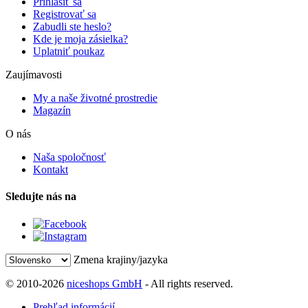
Prihlásiť sa
Registrovať sa
Zabudli ste heslo?
Kde je moja zásielka?
Uplatniť poukaz
Zaujímavosti
My a naše životné prostredie
Magazín
O nás
Naša spoločnosť
Kontakt
Sledujte nás na
Zmena krajiny/jazyka
© 2010-2026
niceshops GmbH
- All rights reserved.
Prehľad informácií