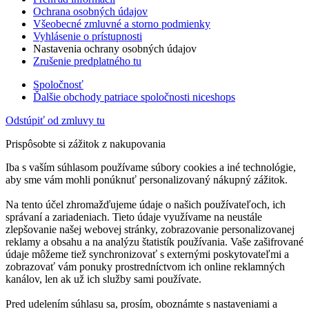
Ochrana osobných údajov
Všeobecné zmluvné a storno podmienky
Vyhlásenie o prístupnosti
Nastavenia ochrany osobných údajov
Zrušenie predplatného tu
Spoločnosť
Ďalšie obchody patriace spoločnosti niceshops
Odstúpiť od zmluvy tu
Prispôsobte si zážitok z nakupovania
Iba s vaším súhlasom používame súbory cookies a iné technológie,
aby sme vám mohli ponúknuť personalizovaný nákupný zážitok.
Na tento účel zhromažďujeme údaje o našich používateľoch, ich
správaní a zariadeniach. Tieto údaje využívame na neustále
zlepšovanie našej webovej stránky, zobrazovanie personalizovanej
reklamy a obsahu a na analýzu štatistík používania. Vaše zašifrované
údaje môžeme tiež synchronizovať s externými poskytovateľmi a
zobrazovať vám ponuky prostredníctvom ich online reklamných
kanálov, len ak už ich služby sami používate.
Pred udelením súhlasu sa, prosím, oboznámte s nastaveniami a