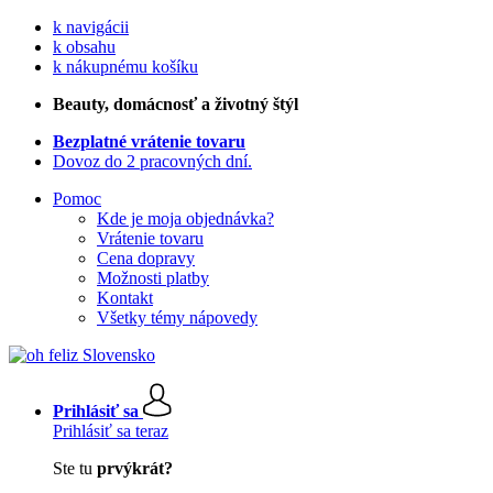
k navigácii
k obsahu
k nákupnému košíku
Beauty
, domácnosť a životný štýl
Bezplatné vrátenie tovaru
Dovoz do 2 pracovných dní.
Pomoc
Kde je moja objednávka?
Vrátenie tovaru
Cena dopravy
Možnosti platby
Kontakt
Všetky témy nápovedy
Prihlásiť sa
Prihlásiť sa teraz
Ste tu
prvýkrát?