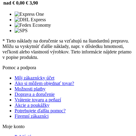
nad € 0,00
€ 3,90
* Tieto náklady na doručenie sa vzťahujú na štandardnú prepravu.
Môžu sa vyskytnúť ďalšie náklady, napr. v dôsledku hmotnosti,
veľkosti alebo vlastností výrobkov. Tieto informácie nájdete priamo
v popise produktu.
Pomoc a podpora
Môj zákaznícky účet
Ako si môžem objednať tovar?
Možnosti platby
Doprava a doručenie
Vrátenie tovaru a peňazí
Akcie a poukážky
Potrebujete ďalšiu pomoc?
Firemní zákazníci
Moje konto