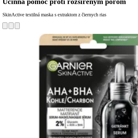
Účinná pomoc proti rozšíreným pórom
SkinActive textilná maska s extraktom z čiernych rias