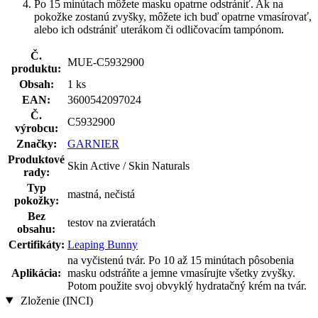
Po 15 minútach môžete masku opatrne odstrániť. Ak na
pokožke zostanú zvyšky, môžete ich buď opatrne vmasírovať,
alebo ich odstrániť uterákom či odličovacím tampónom.
Č.
MUE-C5932900
produktu:
Obsah:
1 ks
EAN:
3600542097024
Č.
C5932900
výrobcu:
Značky:
GARNIER
Produktové
Skin Active / Skin Naturals
rady:
Typ
mastná, nečistá
pokožky:
Bez
testov na zvieratách
obsahu:
Certifikáty:
Leaping Bunny
na vyčistenú tvár. Po 10 až 15 minútach pôsobenia
Aplikácia:
masku odstráňte a jemne vmasírujte všetky zvyšky.
Potom použite svoj obvyklý hydratačný krém na tvár.
Zloženie (INCI)