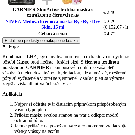
GARNIER SkinActive textilná maska s
€ 2,46
extraktom z čiernych rias
NIVEA Medová krémová maska Bye Bye Dry
€ 2,29
Skin, 15 ml
(€ 152,67 / l)
Celková cena:
€ 4,75
Pridať oba produkty do nákupného košíka
Popis
Kombinácia LHA, kyseliny hyalurónovej a extraktu z čiernych rias
pôsobí úžasne proti nečistej, lesklej pleti. S
čiernou textilnou
maskou od GARNIER
s bambusovým uhlím je vaša pleť
zásobená nielen dostatočnou hydratáciou, ale aj nečisté, rozšírené
póry sú vyčistené a viditeľne zjemnené. Vzhľad pleti sa výrazne
zlepší a získa dlhotrvajúci krásny jas.
Aplikácia
Najprv si očistite tvár čistiacim prípravkom prispôsobeným
vášmu typu pleti.
Priložte masku svetlou stranou na tvár a odlepte modrú
ochrannú fóliu.
Jemne pritlačte na pokožku tváre a rovnomerne vyhladzujte
všetky vrásky na taxtílii.