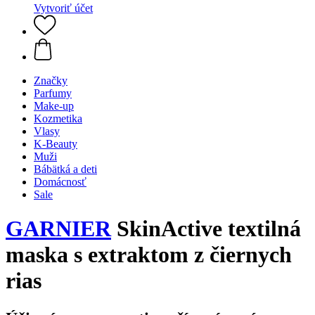
Vytvoriť účet
Značky
Parfumy
Make-up
Kozmetika
Vlasy
K-Beauty
Muži
Bábätká a deti
Domácnosť
Sale
GARNIER
SkinActive textilná
maska s extraktom z čiernych
rias