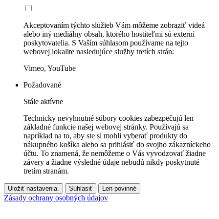
Akceptovaním týchto služieb Vám môžeme zobraziť videá
alebo iný mediálny obsah, ktorého hostiteľmi sú externí
poskytovatelia. S Vaším súhlasom používame na tejto
webovej lokalite nasledujúce služby tretích strán:
Vimeo, YouTube
Požadované
Stále aktívne
Technicky nevyhnutné súbory cookies zabezpečujú len
základné funkcie našej webovej stránky. Používajú sa
napríklad na to, aby ste si mohli vyberať produkty do
nákupného košíka alebo sa prihlásiť do svojho zákazníckeho
účtu. To znamená, že nemôžeme o Vás vyvodzovať žiadne
závery a žiadne výsledné údaje nebudú nikdy poskytnuté
tretím stranám.
Uložiť nastavenia.
Súhlasiť
Len povinné
Zásady ochrany osobných údajov