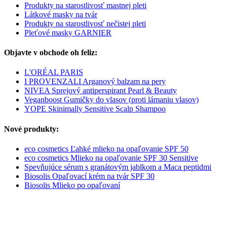
Produkty na starostlivosť mastnej pleti
Látkové masky na tvár
Produkty na starostlivosť nečistej pleti
Pleťové masky GARNIER
Objavte v obchode oh feliz:
L'ORÉAL PARIS
I PROVENZALI Arganový balzam na pery
NIVEA Sprejový antiperspirant Pearl & Beauty
Veganboost Gumičky do vlasov (proti lámaniu vlasov)
YOPE Skinimally Sensitive Scalp Shampoo
Nové produkty:
eco cosmetics Ľahké mlieko na opaľovanie SPF 50
eco cosmetics Mlieko na opaľovanie SPF 30 Sensitive
Spevňujúce sérum s granátovým jablkom a Maca peptidmi
Biosolis Opaľovací krém na tvár SPF 30
Biosolis Mlieko po opaľovaní