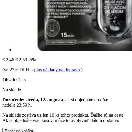
€ 2,46
€ 2,59
-5%
(vr. 23% DPH.
-
plus náklady na dopravu
)
Obsah:
1 ks
Na sklade
Doručenie: streda, 12. augusta
, ak si objednáte do dňa:
nedeľa,23:59 h
.
Na sklade zostáva už len 10 ks tohto produktu. Ďalšie sú na ceste.
Ak si objednáte viac kusov, môže to ovplyvniť dátum dodania.
Pridať do košíka