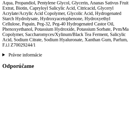
Aqua, Propandiol, Pentylene Glycol, Glycerin, Ananas Sativus Fruit
Extrat, Biotin, Capryloyl Salicylic Acid, Citricacid, Glyceryl
Acrylate/Acrylic Acid Copolymer, Glycolic Acid, Hydrogenated
Starch Hydrolysate, Hydroxyacetophenone, Hydroxyethyl
Cellulose, Papain, Peg-32, Peg-40 Hydrogenated Castor Oil,
Phenoxyethanol, Potassium Hydroxide, Potassium Sorbate, Pvm/Ma
Copolymer, Saccharomyces/Xylinum/Black Tea Ferment, Salicylic
Acid, Sodium Citrate, Sodium Hyaluronate, Xanthan Gum, Parfum,
F.i.l Z70029244/1
Právne informácie
Odporúčame