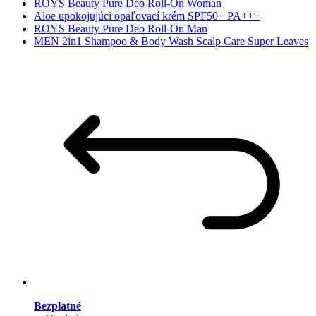
ROYS Beauty Pure Deo Roll-On Woman
Aloe upokojujúci opaľovací krém SPF50+ PA+++
ROYS Beauty Pure Deo Roll-On Man
MEN 2in1 Shampoo & Body Wash Scalp Care Super Leaves
Bezplatné