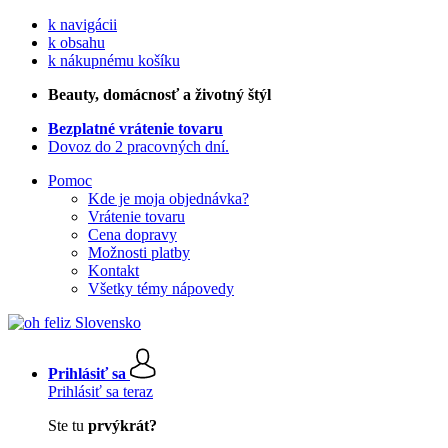
k navigácii
k obsahu
k nákupnému košíku
Beauty
, domácnosť a životný štýl
Bezplatné vrátenie tovaru
Dovoz do 2 pracovných dní.
Pomoc
Kde je moja objednávka?
Vrátenie tovaru
Cena dopravy
Možnosti platby
Kontakt
Všetky témy nápovedy
Prihlásiť sa
Prihlásiť sa teraz
Ste tu
prvýkrát?