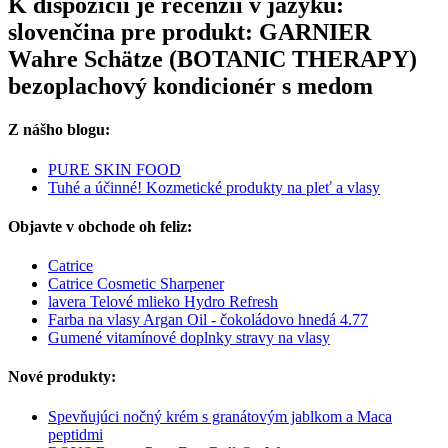
K dispozícii je recenzií v jazyku:
slovenčina pre produkt: GARNIER
Wahre Schätze (BOTANIC THERAPY)
bezoplachový kondicionér s medom
Z nášho blogu:
PURE SKIN FOOD
Tuhé a účinné! Kozmetické produkty na pleť a vlasy
Objavte v obchode oh feliz:
Catrice
Catrice Cosmetic Sharpener
lavera Telové mlieko Hydro Refresh
Farba na vlasy Argan Oil - čokoládovo hnedá 4.77
Gumené vitamínové doplnky stravy na vlasy
Nové produkty:
Spevňujúci nočný krém s granátovým jablkom a Maca
peptidmi