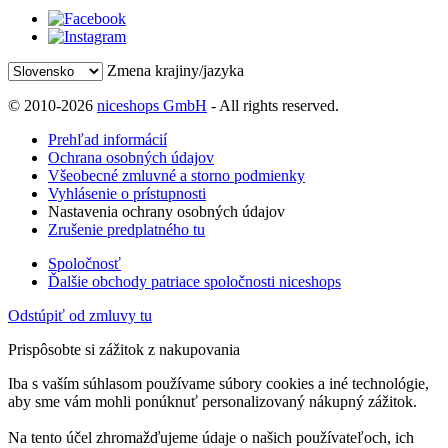
Zmena krajiny/jazyka
© 2010-2026
niceshops GmbH
- All rights reserved.
Prehľad informácií
Ochrana osobných údajov
Všeobecné zmluvné a storno podmienky
Vyhlásenie o prístupnosti
Nastavenia ochrany osobných údajov
Zrušenie predplatného tu
Spoločnosť
Ďalšie obchody patriace spoločnosti niceshops
Odstúpiť od zmluvy tu
Prispôsobte si zážitok z nakupovania
Iba s vaším súhlasom používame súbory cookies a iné technológie,
aby sme vám mohli ponúknuť personalizovaný nákupný zážitok.
Na tento účel zhromažďujeme údaje o našich používateľoch, ich