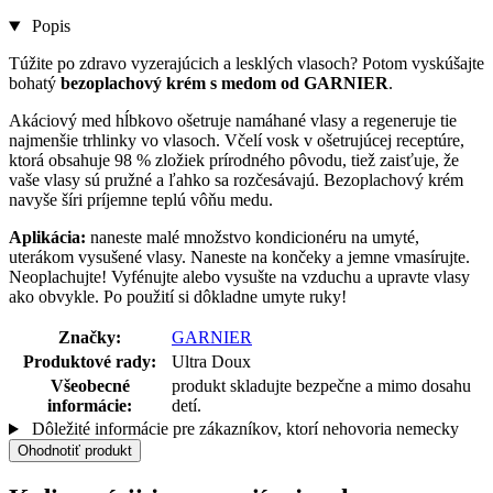
Popis
Túžite po zdravo vyzerajúcich a lesklých vlasoch? Potom vyskúšajte
bohatý
bezoplachový krém s medom od GARNIER
.
Akáciový med hĺbkovo ošetruje namáhané vlasy a regeneruje tie
najmenšie trhlinky vo vlasoch. Včelí vosk v ošetrujúcej receptúre,
ktorá obsahuje 98 % zložiek prírodného pôvodu, tiež zaisťuje, že
vaše vlasy sú pružné a ľahko sa rozčesávajú. Bezoplachový krém
navyše šíri príjemne teplú vôňu medu.
Aplikácia:
naneste malé množstvo kondicionéru na umyté,
uterákom vysušené vlasy. Naneste na končeky a jemne vmasírujte.
Neoplachujte! Vyfénujte alebo vysušte na vzduchu a upravte vlasy
ako obvykle. Po použití si dôkladne umyte ruky!
Značky:
GARNIER
Produktové rady:
Ultra Doux
Všeobecné
produkt skladujte bezpečne a mimo dosahu
informácie:
detí.
Dôležité informácie pre zákazníkov, ktorí nehovoria nemecky
Ohodnotiť produkt