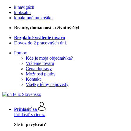
k navigácii
k obsahu
k nákupnému košíku
Beauty
, domácnosť a životný štýl
Bezplatné vrátenie tovaru
Dovoz do 2 pracovných dní.
Pomoc
Kde je moja objednávka?
Vrátenie tovaru
Cena dopravy
Možnosti platby
Kontakt
Všetky témy nápovedy
Prihlásiť sa
Prihlásiť sa teraz
Ste tu
prvýkrát?