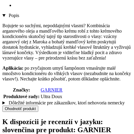
Popis
Bojujete so suchými, nepoddajnými vlasmi? Kombinácia
arganového oleja a mandľového krému robí z tohto krémového
kondicionéru skutočný tajný tip starostlivosti o vlasy: vzácny
arganový olej z Maroka a bohatý mandľový krém poskytujú
dostatok hydratácie, vyhladzujú krehké vlasové štruktúry a vyživujú
lámavé končeky. Výsledkom je viditeľne hladký pocit a zdravo
vyzerajúce vlasy – pre prirodzenú krásu bez zaťaženia!
Aplikácia:
po zvyčajnom umytí šampónom vmasírujte malé
množstvo kondicionéru do vlhkých vlasov (nezabudnite na končeky
vlasov!). Nechajte krátko pôsobiť, potom dôkladne opláchnite.
Značky:
GARNIER
Produktové rady:
Ultra Doux
Dôležité informácie pre zákazníkov, ktorí nehovoria nemecky
Ohodnotiť produkt
K dispozícii je recenzií v jazyku:
slovenčina pre produkt: GARNIER