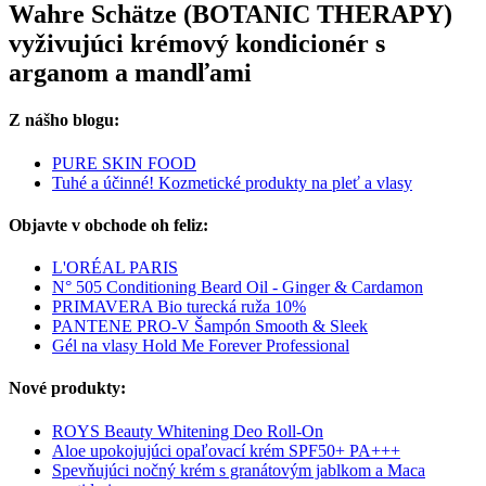
Wahre Schätze (BOTANIC THERAPY)
vyživujúci krémový kondicionér s
arganom a mandľami
Z nášho blogu:
PURE SKIN FOOD
Tuhé a účinné! Kozmetické produkty na pleť a vlasy
Objavte v obchode oh feliz:
L'ORÉAL PARIS
N° 505 Conditioning Beard Oil - Ginger & Cardamon
PRIMAVERA Bio turecká ruža 10%
PANTENE PRO-V Šampón Smooth & Sleek
Gél na vlasy Hold Me Forever Professional
Nové produkty:
ROYS Beauty Whitening Deo Roll-On
Aloe upokojujúci opaľovací krém SPF50+ PA+++
Spevňujúci nočný krém s granátovým jablkom a Maca