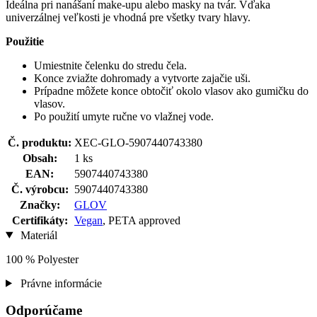
Ideálna pri nanášaní make-upu alebo masky na tvár. Vďaka
univerzálnej veľkosti je vhodná pre všetky tvary hlavy.
Použitie
Umiestnite čelenku do stredu čela.
Konce zviažte dohromady a vytvorte zajačie uši.
Prípadne môžete konce obtočiť okolo vlasov ako gumičku do
vlasov.
Po použití umyte ručne vo vlažnej vode.
Č. produktu:
XEC-GLO-5907440743380
Obsah:
1 ks
EAN:
5907440743380
Č. výrobcu:
5907440743380
Značky:
GLOV
Certifikáty:
Vegan
, PETA approved
Materiál
100 % Polyester
Právne informácie
Odporúčame