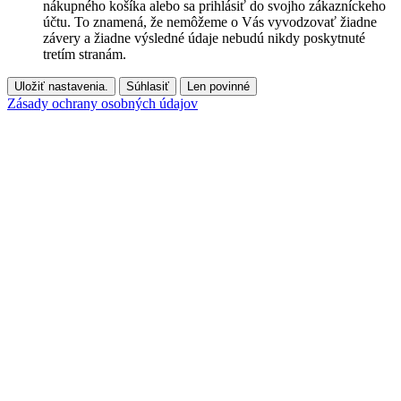
nákupného košíka alebo sa prihlásiť do svojho zákazníckeho
účtu. To znamená, že nemôžeme o Vás vyvodzovať žiadne
závery a žiadne výsledné údaje nebudú nikdy poskytnuté
tretím stranám.
Uložiť nastavenia.
Súhlasiť
Len povinné
Zásady ochrany osobných údajov