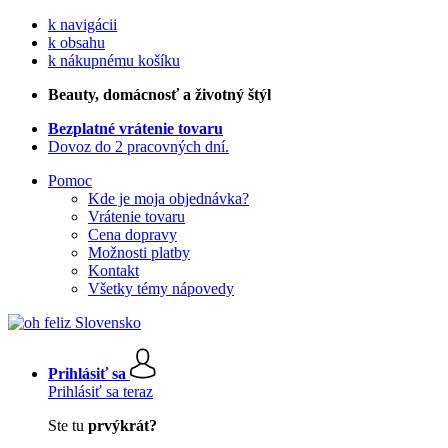
k navigácii
k obsahu
k nákupnému košíku
Beauty
, domácnosť a životný štýl
Bezplatné vrátenie tovaru
Dovoz do 2 pracovných dní.
Pomoc
Kde je moja objednávka?
Vrátenie tovaru
Cena dopravy
Možnosti platby
Kontakt
Všetky témy nápovedy
Prihlásiť sa
Prihlásiť sa teraz
Ste tu
prvýkrát?