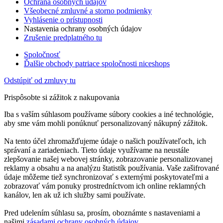
Ochrana osobných údajov
Všeobecné zmluvné a storno podmienky
Vyhlásenie o prístupnosti
Nastavenia ochrany osobných údajov
Zrušenie predplatného tu
Spoločnosť
Ďalšie obchody patriace spoločnosti niceshops
Odstúpiť od zmluvy tu
Prispôsobte si zážitok z nakupovania
Iba s vaším súhlasom používame súbory cookies a iné technológie,
aby sme vám mohli ponúknuť personalizovaný nákupný zážitok.
Na tento účel zhromažďujeme údaje o našich používateľoch, ich
správaní a zariadeniach. Tieto údaje využívame na neustále
zlepšovanie našej webovej stránky, zobrazovanie personalizovanej
reklamy a obsahu a na analýzu štatistík používania. Vaše zašifrované
údaje môžeme tiež synchronizovať s externými poskytovateľmi a
zobrazovať vám ponuky prostredníctvom ich online reklamných
kanálov, len ak už ich služby sami používate.
Pred udelením súhlasu sa, prosím, oboznámte s nastaveniami a
našimi
zásadami ochrany osobných údajov
.