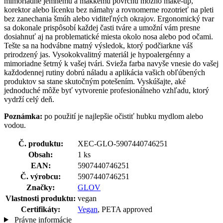
mimoriadne jemnému a mäkkému povrchu možno make-up,
korektor alebo lícenku bez námahy a rovnomerne rozotrieť na pleti
bez zanechania šmúh alebo viditeľných okrajov. Ergonomický tvar
sa dokonale prispôsobí každej časti tváre a umožní vám presne
dosiahnuť aj na problematické miesta okolo nosa alebo pod očami.
Tešte sa na hodvábne matný výsledok, ktorý podčiarkne váš
prirodzený jas. Vysokokvalitný materiál je hypoalergénny a
mimoriadne šetrný k vašej tvári. Svieža farba navyše vnesie do vašej
každodennej rutiny dobrú náladu a aplikácia vašich obľúbených
produktov sa stane skutočným potešením. Vyskúšajte, aké
jednoduché môže byť vytvorenie profesionálneho vzhľadu, ktorý
vydrží celý deň.
Poznámka:
po použití je najlepšie očistiť hubku mydlom alebo
vodou.
Č. produktu:
XEC-GLO-5907440746251
Obsah:
1 ks
EAN:
5907440746251
Č. výrobcu:
5907440746251
Značky:
GLOV
Vlastnosti produktu:
vegan
Certifikáty:
Vegan
, PETA approved
Právne informácie