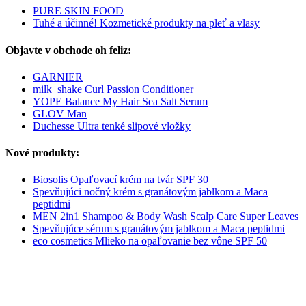
PURE SKIN FOOD
Tuhé a účinné! Kozmetické produkty na pleť a vlasy
Objavte v obchode oh feliz:
GARNIER
milk_shake Curl Passion Conditioner
YOPE Balance My Hair Sea Salt Serum
GLOV Man
Duchesse Ultra tenké slipové vložky
Nové produkty:
Biosolis Opaľovací krém na tvár SPF 30
Spevňujúci nočný krém s granátovým jablkom a Maca
peptidmi
MEN 2in1 Shampoo & Body Wash Scalp Care Super Leaves
Spevňujúce sérum s granátovým jablkom a Maca peptidmi
eco cosmetics Mlieko na opaľovanie bez vône SPF 50