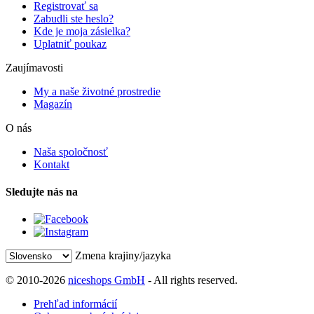
Registrovať sa
Zabudli ste heslo?
Kde je moja zásielka?
Uplatniť poukaz
Zaujímavosti
My a naše životné prostredie
Magazín
O nás
Naša spoločnosť
Kontakt
Sledujte nás na
Zmena krajiny/jazyka
© 2010-2026
niceshops GmbH
- All rights reserved.
Prehľad informácií