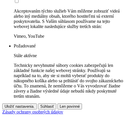
Akceptovaním týchto služieb Vám môžeme zobraziť videá
alebo iný mediálny obsah, ktorého hostiteľmi sú externí
poskytovatelia. S Vaším súhlasom používame na tejto
webovej lokalite nasledujúce služby tretích strán:
Vimeo, YouTube
Požadované
Stále aktívne
Technicky nevyhnutné súbory cookies zabezpečujú len
základné funkcie našej webovej stránky. Používajú sa
napríklad na to, aby ste si mohli vyberať produkty do
nákupného košíka alebo sa prihlásiť do svojho zákazníckeho
účtu. To znamená, že nemôžeme o Vás vyvodzovať žiadne
závery a žiadne výsledné údaje nebudú nikdy poskytnuté
tretím stranám.
Uložiť nastavenia.
Súhlasiť
Len povinné
Zásady ochrany osobných údajov