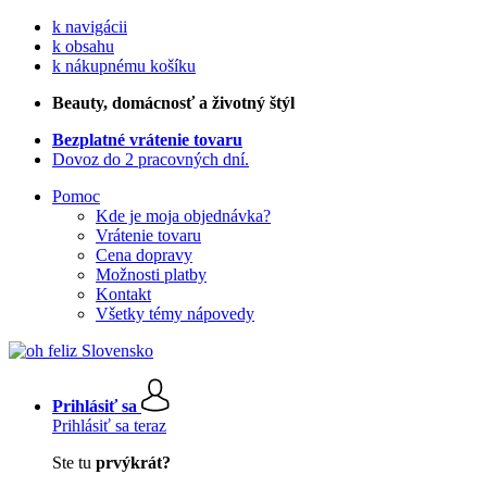
k navigácii
k obsahu
k nákupnému košíku
Beauty
, domácnosť a životný štýl
Bezplatné vrátenie tovaru
Dovoz do 2 pracovných dní.
Pomoc
Kde je moja objednávka?
Vrátenie tovaru
Cena dopravy
Možnosti platby
Kontakt
Všetky témy nápovedy
Prihlásiť sa
Prihlásiť sa teraz
Ste tu
prvýkrát?