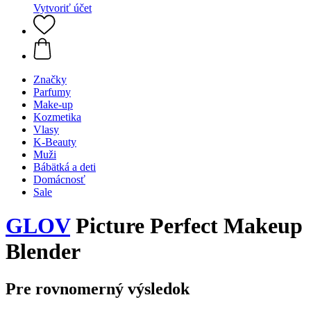
Vytvoriť účet
Značky
Parfumy
Make-up
Kozmetika
Vlasy
K-Beauty
Muži
Bábätká a deti
Domácnosť
Sale
GLOV
Picture Perfect Makeup
Blender
Pre rovnomerný výsledok