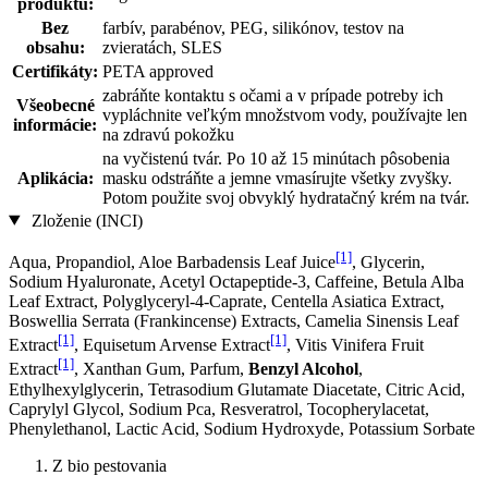
produktu:
Bez
farbív, parabénov, PEG, silikónov, testov na
obsahu:
zvieratách, SLES
Certifikáty:
PETA approved
zabráňte kontaktu s očami a v prípade potreby ich
Všeobecné
vypláchnite veľkým množstvom vody, používajte len
informácie:
na zdravú pokožku
na vyčistenú tvár. Po 10 až 15 minútach pôsobenia
Aplikácia:
masku odstráňte a jemne vmasírujte všetky zvyšky.
Potom použite svoj obvyklý hydratačný krém na tvár.
Zloženie (INCI)
[1]
Aqua, Propandiol, Aloe Barbadensis Leaf Juice
, Glycerin,
Sodium Hyaluronate, Acetyl Octapeptide-3, Caffeine, Betula Alba
Leaf Extract, Polyglyceryl-4-Caprate, Centella Asiatica Extract,
Boswellia Serrata (Frankincense) Extracts, Camelia Sinensis Leaf
[1]
[1]
Extract
, Equisetum Arvense Extract
, Vitis Vinifera Fruit
[1]
Extract
, Xanthan Gum, Parfum,
Benzyl Alcohol
,
Ethylhexylglycerin, Tetrasodium Glutamate Diacetate, Citric Acid,
Caprylyl Glycol, Sodium Pca, Resveratrol, Tocopherylacetat,
Phenylethanol, Lactic Acid, Sodium Hydroxyde, Potassium Sorbate
Z bio pestovania