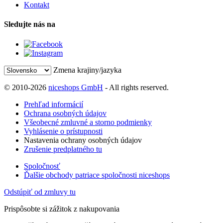
Kontakt
Sledujte nás na
Zmena krajiny/jazyka
© 2010-2026
niceshops GmbH
- All rights reserved.
Prehľad informácií
Ochrana osobných údajov
Všeobecné zmluvné a storno podmienky
Vyhlásenie o prístupnosti
Nastavenia ochrany osobných údajov
Zrušenie predplatného tu
Spoločnosť
Ďalšie obchody patriace spoločnosti niceshops
Odstúpiť od zmluvy tu
Prispôsobte si zážitok z nakupovania