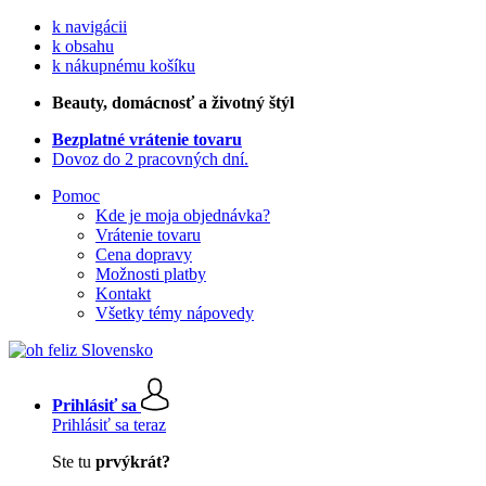
k navigácii
k obsahu
k nákupnému košíku
Beauty
, domácnosť a životný štýl
Bezplatné vrátenie tovaru
Dovoz do 2 pracovných dní.
Pomoc
Kde je moja objednávka?
Vrátenie tovaru
Cena dopravy
Možnosti platby
Kontakt
Všetky témy nápovedy
Prihlásiť sa
Prihlásiť sa teraz
Ste tu
prvýkrát?