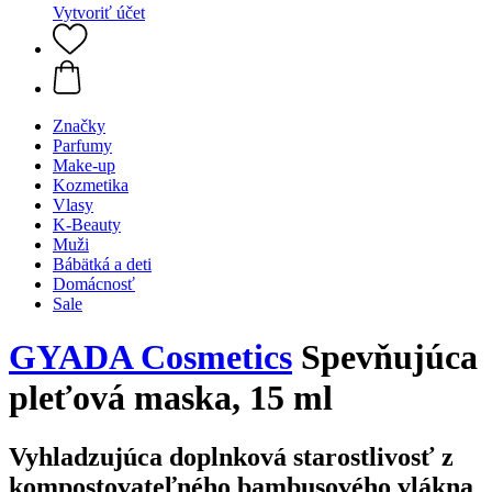
Vytvoriť účet
Značky
Parfumy
Make-up
Kozmetika
Vlasy
K-Beauty
Muži
Bábätká a deti
Domácnosť
Sale
GYADA Cosmetics
Spevňujúca
pleťová maska, 15 ml
Vyhladzujúca doplnková starostlivosť z
kompostovateľného bambusového vlákna