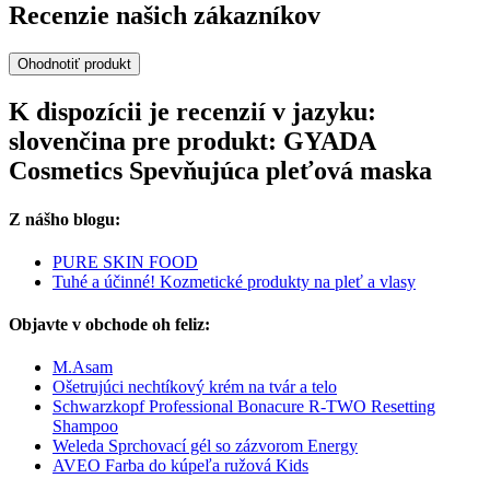
Recenzie našich zákazníkov
Ohodnotiť produkt
K dispozícii je recenzií v jazyku:
slovenčina pre produkt: GYADA
Cosmetics Spevňujúca pleťová maska
Z nášho blogu:
PURE SKIN FOOD
Tuhé a účinné! Kozmetické produkty na pleť a vlasy
Objavte v obchode oh feliz:
M.Asam
Ošetrujúci nechtíkový krém na tvár a telo
Schwarzkopf Professional Bonacure R-TWO Resetting
Shampoo
Weleda Sprchovací gél so zázvorom Energy
AVEO Farba do kúpeľa ružová Kids