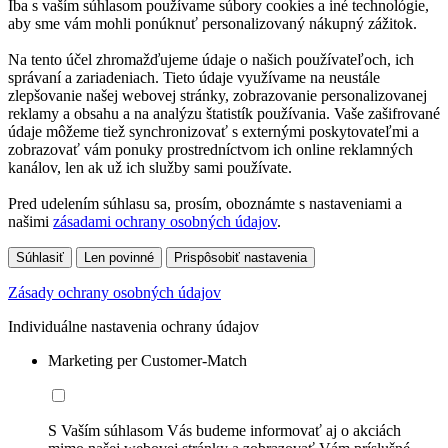
Iba s vaším súhlasom používame súbory cookies a iné technológie,
aby sme vám mohli ponúknuť personalizovaný nákupný zážitok.
Na tento účel zhromažďujeme údaje o našich používateľoch, ich
správaní a zariadeniach. Tieto údaje využívame na neustále
zlepšovanie našej webovej stránky, zobrazovanie personalizovanej
reklamy a obsahu a na analýzu štatistík používania. Vaše zašifrované
údaje môžeme tiež synchronizovať s externými poskytovateľmi a
zobrazovať vám ponuky prostredníctvom ich online reklamných
kanálov, len ak už ich služby sami používate.
Pred udelením súhlasu sa, prosím, oboznámte s nastaveniami a
našimi
zásadami ochrany osobných údajov
.
Súhlasiť
Len povinné
Prispôsobiť nastavenia
Zásady ochrany osobných údajov
Individuálne nastavenia ochrany údajov
Marketing per Customer-Match
S Vaším súhlasom Vás budeme informovať aj o akciách