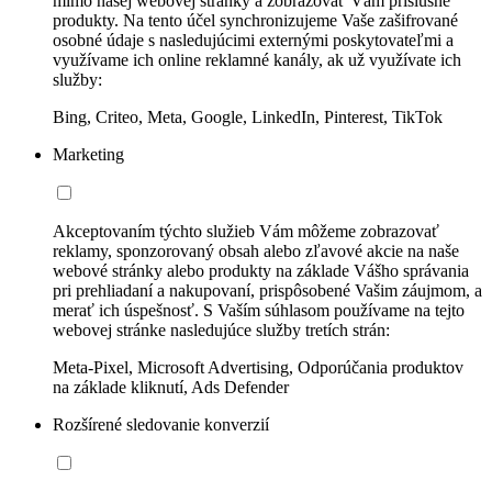
mimo našej webovej stránky a zobrazovať Vám príslušné
produkty. Na tento účel synchronizujeme Vaše zašifrované
osobné údaje s nasledujúcimi externými poskytovateľmi a
využívame ich online reklamné kanály, ak už využívate ich
služby:
Bing, Criteo, Meta, Google, LinkedIn, Pinterest, TikTok
Marketing
Akceptovaním týchto služieb Vám môžeme zobrazovať
reklamy, sponzorovaný obsah alebo zľavové akcie na naše
webové stránky alebo produkty na základe Vášho správania
pri prehliadaní a nakupovaní, prispôsobené Vašim záujmom, a
merať ich úspešnosť. S Vaším súhlasom používame na tejto
webovej stránke nasledujúce služby tretích strán:
Meta-Pixel, Microsoft Advertising, Odporúčania produktov
na základe kliknutí, Ads Defender
Rozšírené sledovanie konverzií