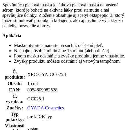
Spevňujúca pleťová maska je látková pleťová maska napustená
sérom, ktoré je bohaté na aktívne látky proti starnutiu a má
spevňujúce účinky. Zloženie obsahuje aj acetyl oktapeptid-3, ktorý
môže stimulovať produkciu kolagénu, ako aj rastlinné výťažky zo
centelly, boswellie a brezy.
Aplikácia
Masku otvorte a naneste na suchú, očistenú pleť.
Nechajte pôsobiť minimálne 15 minút (alebo dlhšie).
Potom masku odstráňte a zvyšky produktu jemne vmasírujte.
Zvyšky produktu môžete odstrániť aj vatovým tampónom.
Č.
XEC-GYA-GC025.1
produktu:
Obsah:
15 ml
EAN:
8054609982528
Č.
GC025.1
výrobcu:
Značky:
GYADA Cosmetics
Typ
pre každý typ
pokožky:
Vlastnosti
vegan