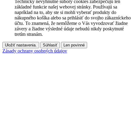
Technicky nevyhnutné súbory cookies zabezpečujú len
základné funkcie našej webovej stránky. Používajú sa
napríklad na to, aby ste si mohli vyberať produkty do
nákupného košíka alebo sa prihlásiť do svojho zákazníckeho
účtu. To znamená, že nemôžeme o Vás vyvodzovať žiadne
závery a žiadne výsledné údaje nebudú nikdy poskytnuté
tretím stranám.
Uložiť nastavenia.
Súhlasiť
Len povinné
Zásady ochrany osobných údajov