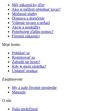
Môj zákaznícky účet
Ako si môžem objednať tovar?
Možnosti platby
Doprava a doručenie
Vrátenie tovaru a peňazí
Akcie a poukážky
Potrebujete ďalšiu pomoc?
Firemní zákazníci
Moje konto
Prihlásiť sa
Registrovať sa
Zabudli ste heslo?
Kde je moja zásielka?
Uplatniť poukaz
Zaujímavosti
My a naše životné prostredie
Magazín
O nás
Naša spoločnosť