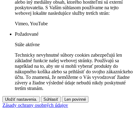
alebo iný mediálny obsah, ktorého hostiteľmi sú externí
poskytovatelia. S Vaším súhlasom používame na tejto
webovej lokalite nasledujúce služby tretích strán:
Vimeo, YouTube
Požadované
Stále aktívne
Technicky nevyhnutné súbory cookies zabezpečujú len
základné funkcie našej webovej stránky. Používajú sa
napríklad na to, aby ste si mohli vyberať produkty do
nákupného košíka alebo sa prihlásiť do svojho zákazníckeho
účtu. To znamená, že nemôžeme o Vás vyvodzovať žiadne
závery a žiadne výsledné údaje nebudú nikdy poskytnuté
tretím stranám.
Uložiť nastavenia.
Súhlasiť
Len povinné
Zásady ochrany osobných údajov