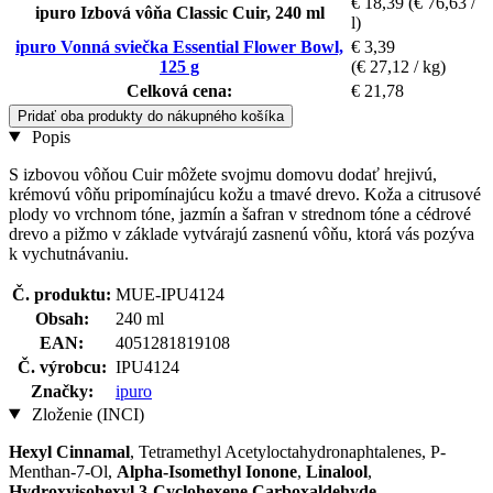
€ 18,39
(€ 76,63 /
ipuro Izbová vôňa Classic Cuir, 240 ml
l)
ipuro Vonná sviečka Essential Flower Bowl,
€ 3,39
125 g
(€ 27,12 / kg)
Celková cena:
€ 21,78
Pridať oba produkty do nákupného košíka
Popis
S izbovou vôňou Cuir môžete svojmu domovu dodať hrejivú,
krémovú vôňu pripomínajúcu kožu a tmavé drevo. Koža a citrusové
plody vo vrchnom tóne, jazmín a šafran v strednom tóne a cédrové
drevo a pižmo v základe vytvárajú zasnenú vôňu, ktorá vás pozýva
k vychutnávaniu.
Č. produktu:
MUE-IPU4124
Obsah:
240 ml
EAN:
4051281819108
Č. výrobcu:
IPU4124
Značky:
ipuro
Zloženie (INCI)
Hexyl Cinnamal
, Tetramethyl Acetyloctahydronaphtalenes, P-
Menthan-7-Ol,
Alpha-Isomethyl Ionone
,
Linalool
,
Hydroxyisohexyl 3-Cyclohexene Carboxaldehyde
,