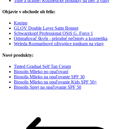
Tuhé a účinné! Kozmetické produkty na pleť a vlasy
Objavte v obchode oh feliz:
Kneipp
GLOV Double Layer Satin Bonnet
Schwarzkopf Professional OSiS G. Force 1
Odstraňovač škvŕn - prírodné nečistoty a kozmetika
Weleda Rozmarínové oživujúce tonikum na vlasy
Nové produkty:
Tinted Gradual Self Tan Cream
Biosolis Mlieko po opaľovaní
Biosolis Mlieko na opaľovanie SPF 30
Biosolis Mlieko na opaľovanie Kids SPF 50+
Biosolis Sprej na opaľovanie SPF 50