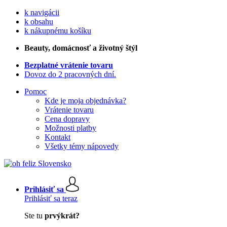
k navigácii
k obsahu
k nákupnému košíku
Beauty
, domácnosť a životný štýl
Bezplatné vrátenie tovaru
Dovoz do 2 pracovných dní.
Pomoc
Kde je moja objednávka?
Vrátenie tovaru
Cena dopravy
Možnosti platby
Kontakt
Všetky témy nápovedy
Prihlásiť sa
Prihlásiť sa teraz
Ste tu
prvýkrát?