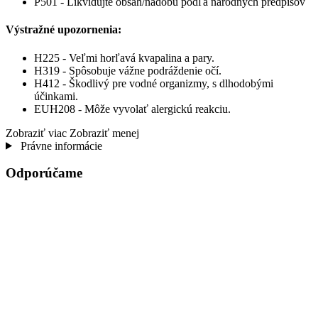
P501 - Likvidujte obsah/nádobu podľa národných predpisov
Výstražné upozornenia:
H225 - Veľmi horľavá kvapalina a pary.
H319 - Spôsobuje vážne podráždenie očí.
H412 - Škodlivý pre vodné organizmy, s dlhodobými
účinkami.
EUH208 - Môže vyvolať alergickú reakciu.
Zobraziť viac
Zobraziť menej
Právne informácie
Odporúčame