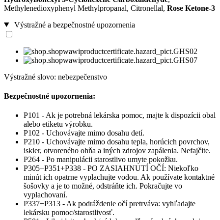
Methylenedioxyphenyl Methylpropanal, Citronellal,
Rose Ketone-3
Výstražné a bezpečnostné upozornenia
Výstražné slovo: nebezpečenstvo
Bezpečnostné upozornenia:
P101 - Ak je potrebná lekárska pomoc, majte k dispozícii obal
alebo etiketu výrobku.
P102 - Uchovávajte mimo dosahu detí.
P210 - Uchovávajte mimo dosahu tepla, horúcich povrchov,
iskier, otvoreného ohňa a iných zdrojov zapálenia. Nefajčite.
P264 - Po manipulácii starostlivo umyte pokožku.
P305+P351+P338 - PO ZASIAHNUTÍ OČÍ: Niekoľko
minút ich opatrne vyplachujte vodou. Ak používate kontaktné
šošovky a je to možné, odstráňte ich. Pokračujte vo
vyplachovaní.
P337+P313 - Ak podráždenie očí pretrváva: vyhľadajte
lekársku pomoc/starostlivosť.