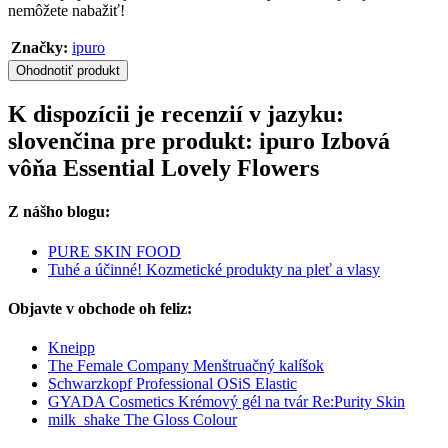
nemôžete nabažiť!
Značky:
ipuro
Ohodnotiť produkt
K dispozícii je recenzií v jazyku:
slovenčina pre produkt: ipuro Izbová
vôňa Essential Lovely Flowers
Z nášho blogu:
PURE SKIN FOOD
Tuhé a účinné! Kozmetické produkty na pleť a vlasy
Objavte v obchode oh feliz:
Kneipp
The Female Company Menštruačný kalíšok
Schwarzkopf Professional OSiS Elastic
GYADA Cosmetics Krémový gél na tvár Re:Purity Skin
milk_shake The Gloss Colour