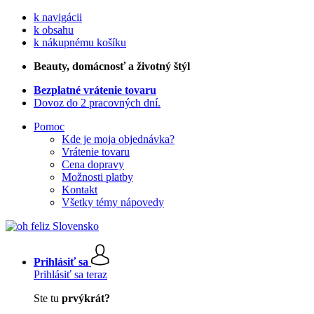
k navigácii
k obsahu
k nákupnému košíku
Beauty
, domácnosť a životný štýl
Bezplatné vrátenie tovaru
Dovoz do 2 pracovných dní.
Pomoc
Kde je moja objednávka?
Vrátenie tovaru
Cena dopravy
Možnosti platby
Kontakt
Všetky témy nápovedy
Prihlásiť sa
Prihlásiť sa teraz
Ste tu
prvýkrát?