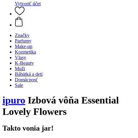
Vytvoriť účet
Značky
Parfumy
Make-up
Kozmetika
Vlasy
K-Beauty
Muži
Bábätká a deti
Domácnosť
Sale
ipuro
Izbová vôňa Essential
Lovely Flowers
Takto vonia jar!