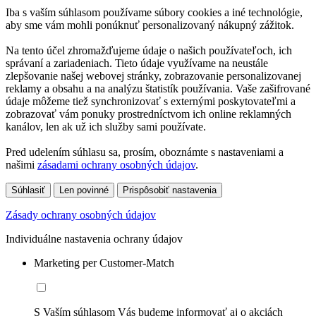
Iba s vaším súhlasom používame súbory cookies a iné technológie,
aby sme vám mohli ponúknuť personalizovaný nákupný zážitok.
Na tento účel zhromažďujeme údaje o našich používateľoch, ich
správaní a zariadeniach. Tieto údaje využívame na neustále
zlepšovanie našej webovej stránky, zobrazovanie personalizovanej
reklamy a obsahu a na analýzu štatistík používania. Vaše zašifrované
údaje môžeme tiež synchronizovať s externými poskytovateľmi a
zobrazovať vám ponuky prostredníctvom ich online reklamných
kanálov, len ak už ich služby sami používate.
Pred udelením súhlasu sa, prosím, oboznámte s nastaveniami a
našimi
zásadami ochrany osobných údajov
.
Súhlasiť
Len povinné
Prispôsobiť nastavenia
Zásady ochrany osobných údajov
Individuálne nastavenia ochrany údajov
Marketing per Customer-Match
S Vaším súhlasom Vás budeme informovať aj o akciách