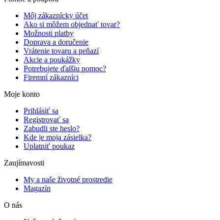
Môj zákaznícky účet
Ako si môžem objednať tovar?
Možnosti platby
Doprava a doručenie
Vrátenie tovaru a peňazí
Akcie a poukážky
Potrebujete ďalšiu pomoc?
Firemní zákazníci
Moje konto
Prihlásiť sa
Registrovať sa
Zabudli ste heslo?
Kde je moja zásielka?
Uplatniť poukaz
Zaujímavosti
My a naše životné prostredie
Magazín
O nás