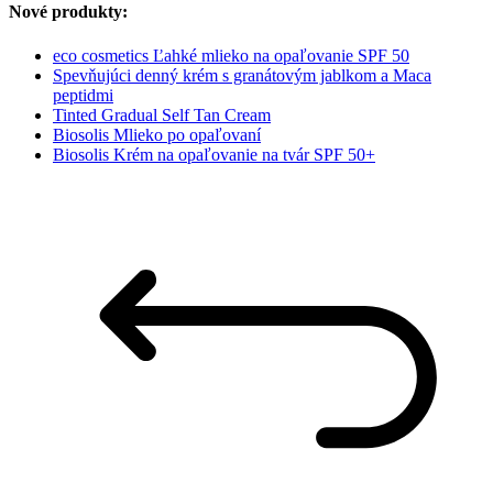
Nové produkty:
eco cosmetics Ľahké mlieko na opaľovanie SPF 50
Spevňujúci denný krém s granátovým jablkom a Maca
peptidmi
Tinted Gradual Self Tan Cream
Biosolis Mlieko po opaľovaní
Biosolis Krém na opaľovanie na tvár SPF 50+