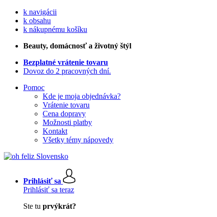
k navigácii
k obsahu
k nákupnému košíku
Beauty
, domácnosť a životný štýl
Bezplatné vrátenie tovaru
Dovoz do 2 pracovných dní.
Pomoc
Kde je moja objednávka?
Vrátenie tovaru
Cena dopravy
Možnosti platby
Kontakt
Všetky témy nápovedy
Prihlásiť sa
Prihlásiť sa teraz
Ste tu
prvýkrát?