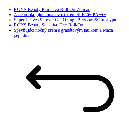
ROYS Beauty Pure Deo Roll-On Woman
Aloe upokojujúci opaľovací krém SPF50+ PA+++
Super Leaves Shower Gel Orange Blossom & Eucalyptus
ROYS Beauty Sensitive Deo Roll-On
Spevňujúci nočný krém s granátovým jablkom a Maca
peptidmi