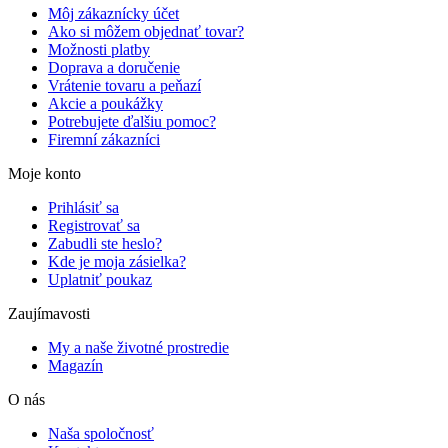
Môj zákaznícky účet
Ako si môžem objednať tovar?
Možnosti platby
Doprava a doručenie
Vrátenie tovaru a peňazí
Akcie a poukážky
Potrebujete ďalšiu pomoc?
Firemní zákazníci
Moje konto
Prihlásiť sa
Registrovať sa
Zabudli ste heslo?
Kde je moja zásielka?
Uplatniť poukaz
Zaujímavosti
My a naše životné prostredie
Magazín
O nás
Naša spoločnosť