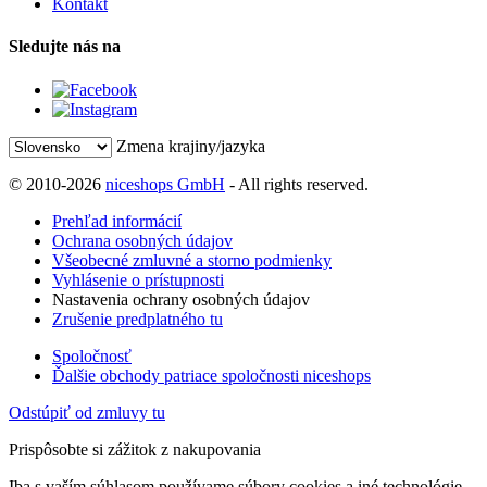
Kontakt
Sledujte nás na
Zmena krajiny/jazyka
© 2010-2026
niceshops GmbH
- All rights reserved.
Prehľad informácií
Ochrana osobných údajov
Všeobecné zmluvné a storno podmienky
Vyhlásenie o prístupnosti
Nastavenia ochrany osobných údajov
Zrušenie predplatného tu
Spoločnosť
Ďalšie obchody patriace spoločnosti niceshops
Odstúpiť od zmluvy tu
Prispôsobte si zážitok z nakupovania
Iba s vaším súhlasom používame súbory cookies a iné technológie,