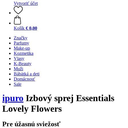
Vytvoriť účet
Košík
€ 0,00
Značky
Parfumy
Make-up
Kozmetika
Vlasy
K-Beauty
Muži
Bábätká a deti
Domácnosť
Sale
ipuro
Izbový sprej Essentials
Lovely Flowers
Pre úžasnú sviežosť