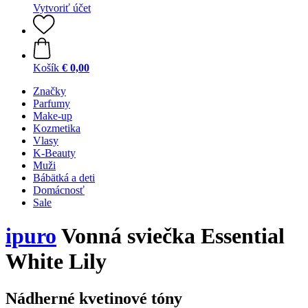
Vytvoriť účet
Košík
€ 0,00
Značky
Parfumy
Make-up
Kozmetika
Vlasy
K-Beauty
Muži
Bábätká a deti
Domácnosť
Sale
ipuro
Vonná sviečka Essential
White Lily
Nádherné kvetinové tóny