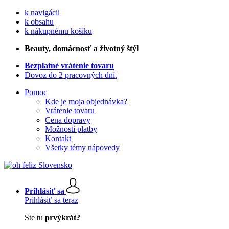
k navigácii
k obsahu
k nákupnému košíku
Beauty
, domácnosť a životný štýl
Bezplatné vrátenie tovaru
Dovoz do 2 pracovných dní.
Pomoc
Kde je moja objednávka?
Vrátenie tovaru
Cena dopravy
Možnosti platby
Kontakt
Všetky témy nápovedy
Prihlásiť sa
Prihlásiť sa teraz
Ste tu
prvýkrát?