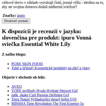
cédrové drevo v základe vytvárajú čistú, jemnú vôňu - ideálnu na to,
aby ste svojmu domovu dodali nádhernú sviežosť!
Značky:
ipuro
Ohodnotiť produkt
K dispozícii je recenzií v jazyku:
slovenčina pre produkt: ipuro Vonná
sviečka Essential White Lily
Z nášho blogu:
PURE SKIN FOOD
Tuhé a účinné! Kozmetické produkty na pleť a vlasy
Objavte v obchode oh feliz:
AVEO
YOPE myBody Hyalu Hydrate Shower Gel
milk_shake Curl Passion Defining Gel
Terra Naturi Vyhladzujúci denný krém Q10
MISSHA Time Revolution The First Essence 5x