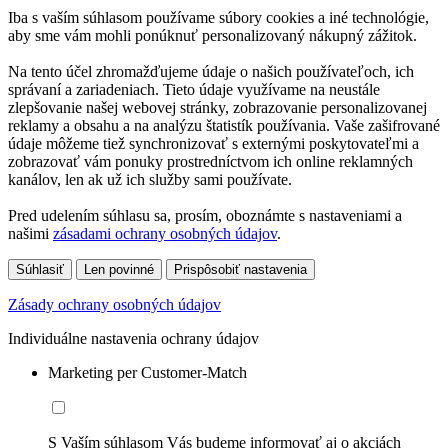
Iba s vaším súhlasom používame súbory cookies a iné technológie,
aby sme vám mohli ponúknuť personalizovaný nákupný zážitok.
Na tento účel zhromažďujeme údaje o našich používateľoch, ich
správaní a zariadeniach. Tieto údaje využívame na neustále
zlepšovanie našej webovej stránky, zobrazovanie personalizovanej
reklamy a obsahu a na analýzu štatistík používania. Vaše zašifrované
údaje môžeme tiež synchronizovať s externými poskytovateľmi a
zobrazovať vám ponuky prostredníctvom ich online reklamných
kanálov, len ak už ich služby sami používate.
Pred udelením súhlasu sa, prosím, oboznámte s nastaveniami a
našimi
zásadami ochrany osobných údajov
.
Súhlasiť
Len povinné
Prispôsobiť nastavenia
Zásady ochrany osobných údajov
Individuálne nastavenia ochrany údajov
Marketing per Customer-Match
S Vaším súhlasom Vás budeme informovať aj o akciách