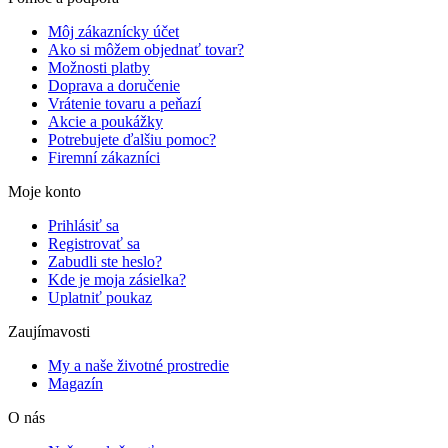
Môj zákaznícky účet
Ako si môžem objednať tovar?
Možnosti platby
Doprava a doručenie
Vrátenie tovaru a peňazí
Akcie a poukážky
Potrebujete ďalšiu pomoc?
Firemní zákazníci
Moje konto
Prihlásiť sa
Registrovať sa
Zabudli ste heslo?
Kde je moja zásielka?
Uplatniť poukaz
Zaujímavosti
My a naše životné prostredie
Magazín
O nás