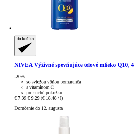
do košíka
NIVEA
Výživné spevňujúce telové mlieko Q10, 
-20%
so sviežou vôňou pomaranča
s vitamínom C
pre suchú pokožku
€ 7,39
€ 9,29
(€ 18,48 / l)
Doručenie do 12. augusta