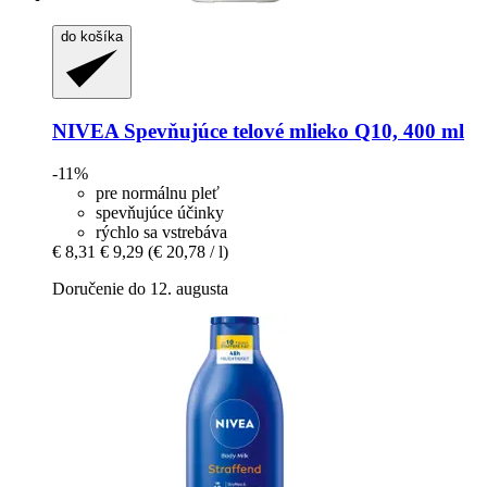
do košíka
NIVEA
Spevňujúce telové mlieko Q10, 400 ml
-11%
pre normálnu pleť
spevňujúce účinky
rýchlo sa vstrebáva
€ 8,31
€ 9,29
(€ 20,78 / l)
Doručenie do 12. augusta