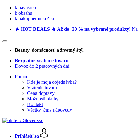
k navigácii
k obsahu
k nákupnému košíku
🔥 HOT DEALS 🔥 Až do -30 % na vybrané produkty!
Naš
Beauty
, domácnosť a životný štýl
Bezplatné vrátenie tovaru
Dovoz do 2 pracovných dní.
Pomoc
Kde je moja objednávka?
Vrátenie tovaru
Cena dopravy
Možnosti platby
Kontakt
Všetky témy nápovedy
Prihlásiť sa