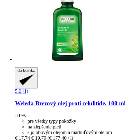
do košíka
5.0 (1)
Weleda
Brezový olej proti celulitíde, 100 ml
-10%
pre všetky typy pokožky
na zlepšenie pleti
s jojobovým olejom a marhuľovým olejom
€ 17,74
€ 19,79
(€ 177,40 / l)