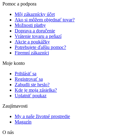
Pomoc a podpora
Môj zákaznícky účet
Ako si môžem objednať tovar?
Možnosti platby
Doprava a doručenie
Vrátenie tovaru a peňazí
Akcie a poukážky
Potrebujete ďalšiu pomoc?
Firemní zákazníci
Moje konto
Prihlásiť sa
Registrovať sa
Zabudli ste heslo?
Kde je moja zásielka?
Uplatniť poukaz
Zaujímavosti
My a naše životné prostredie
Magazín
O nás