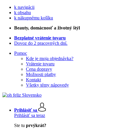
k navigácii
k obsahu
k nákupnému košíku
Beauty
, domácnosť a životný štýl
Bezplatné vrátenie tovaru
Dovoz do 2 pracovných dní.
Pomoc
Kde je moja objednávka?
Vrátenie tovaru
Cena dopravy
Možnosti platby
Kontakt
Všetky témy nápovedy
Prihlásiť sa
Prihlásiť sa teraz
Ste tu
prvýkrát?