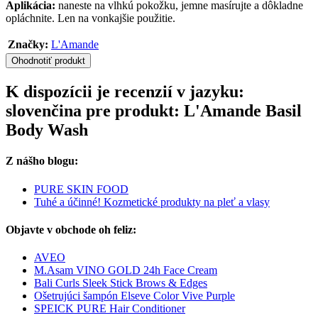
Aplikácia:
naneste na vlhkú pokožku, jemne masírujte a dôkladne
opláchnite. Len na vonkajšie použitie.
Značky:
L'Amande
Ohodnotiť produkt
K dispozícii je recenzií v jazyku:
slovenčina pre produkt: L'Amande Basil
Body Wash
Z nášho blogu:
PURE SKIN FOOD
Tuhé a účinné! Kozmetické produkty na pleť a vlasy
Objavte v obchode oh feliz:
AVEO
M.Asam VINO GOLD 24h Face Cream
Bali Curls Sleek Stick Brows & Edges
Ošetrujúci šampón Elseve Color Vive Purple
SPEICK PURE Hair Conditioner