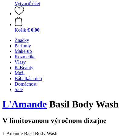
Vytvoriť účet
Košík
€ 0,00
Značky
Parfumy
Make-up
Kozmetika
Vlasy
K-Beauty
Muži
Bábätká a deti
Domácnosť
Sale
L'Amande
Basil Body Wash
V limitovanom výročnom dizajne
L'Amande Basil Body Wash