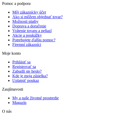
Pomoc a podpora
Môj zákaznícky účet
Ako si môžem objednať tovar?
Možnosti platby
Doprava a doručenie
Vrátenie tovaru a peňazí
Akcie a poukážky
Potrebujete ďalšiu pomoc?
Firemní zákazníci
Moje konto
Prihlásiť sa
Registrovať sa
Zabudli ste heslo?
Kde je moja zásielka?
Uplatniť poukaz
Zaujímavosti
My a naše životné prostredie
Magazín
O nás