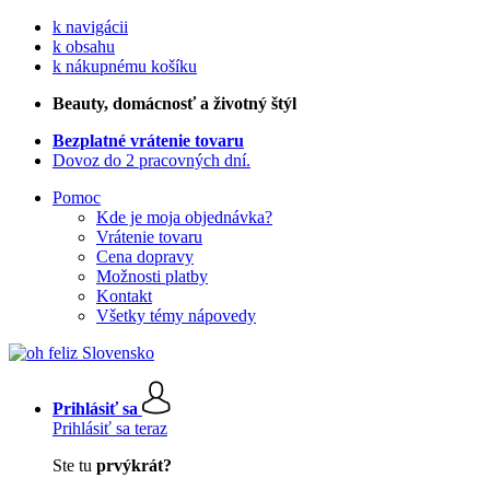
k navigácii
k obsahu
k nákupnému košíku
Beauty
, domácnosť a životný štýl
Bezplatné vrátenie tovaru
Dovoz do 2 pracovných dní.
Pomoc
Kde je moja objednávka?
Vrátenie tovaru
Cena dopravy
Možnosti platby
Kontakt
Všetky témy nápovedy
Prihlásiť sa
Prihlásiť sa teraz
Ste tu
prvýkrát?