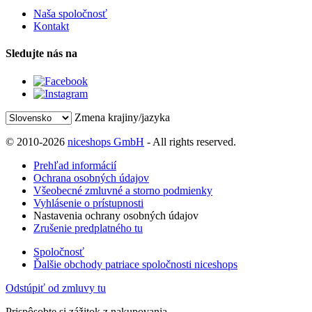
Naša spoločnosť
Kontakt
Sledujte nás na
Zmena krajiny/jazyka
© 2010-2026
niceshops GmbH
- All rights reserved.
Prehľad informácií
Ochrana osobných údajov
Všeobecné zmluvné a storno podmienky
Vyhlásenie o prístupnosti
Nastavenia ochrany osobných údajov
Zrušenie predplatného tu
Spoločnosť
Ďalšie obchody patriace spoločnosti niceshops
Odstúpiť od zmluvy tu
Prispôsobte si zážitok z nakupovania