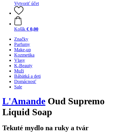
Vytvoriť účet
Košík
€ 0,00
Značky
Parfumy
Make-up
Kozmetika
Vlasy
K-Beauty
Muži
Bábätká a deti
Domácnosť
Sale
L'Amande
Oud Supremo
Liquid Soap
Tekuté mydlo na ruky a tvár