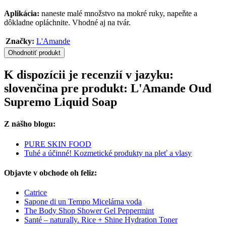
Aplikácia:
naneste malé množstvo na mokré ruky, napeňte a
dôkladne opláchnite. Vhodné aj na tvár.
Značky:
L'Amande
Ohodnotiť produkt
K dispozícii je recenzií v jazyku:
slovenčina pre produkt: L'Amande Oud
Supremo Liquid Soap
Z nášho blogu:
PURE SKIN FOOD
Tuhé a účinné! Kozmetické produkty na pleť a vlasy
Objavte v obchode oh feliz:
Catrice
Sapone di un Tempo Micelárna voda
The Body Shop Shower Gel Peppermint
Santé – naturally. Rice + Shine Hydration Toner