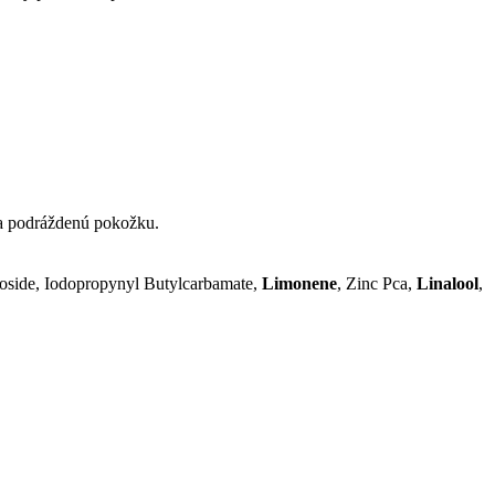
na podráždenú pokožku.
oside, Iodopropynyl Butylcarbamate,
Limonene
, Zinc Pca,
Linalool
,