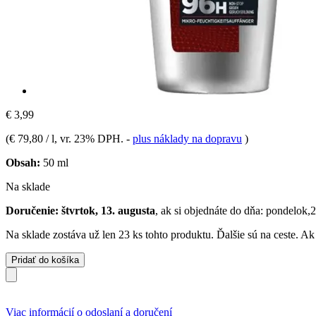
€ 3,99
(
€ 79,80 / l
, vr. 23% DPH.
-
plus náklady na dopravu
)
Obsah:
50 ml
Na sklade
Doručenie: štvrtok, 13. augusta
, ak si objednáte do dňa:
pondelok,2
Na sklade zostáva už len 23 ks tohto produktu. Ďalšie sú na ceste. A
Pridať do košíka
Viac informácií o odoslaní a doručení