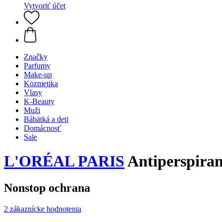
Vytvoriť účet
Značky
Parfumy
Make-up
Kozmetika
Vlasy
K-Beauty
Muži
Bábätká a deti
Domácnosť
Sale
L'ORÉAL PARIS
Antiperspira
Nonstop ochrana
2 zákaznícke hodnotenia