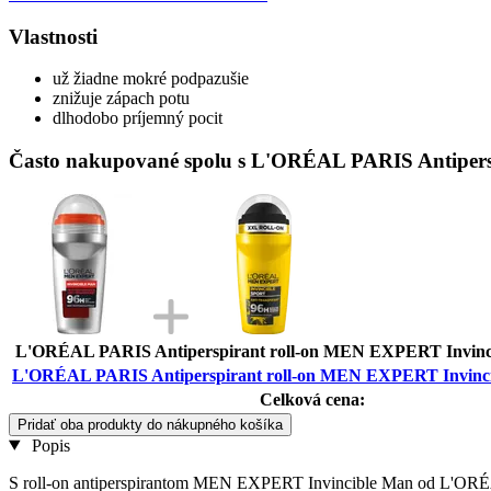
Vlastnosti
už žiadne mokré podpazušie
znižuje zápach potu
dlhodobo príjemný pocit
Často nakupované spolu s L'ORÉAL PARIS Antipersp
L'ORÉAL PARIS Antiperspirant roll-on MEN EXPERT Invinci
L'ORÉAL PARIS Antiperspirant roll-on MEN EXPERT Invincib
Celková cena:
Pridať oba produkty do nákupného košíka
Popis
S roll-on antiperspirantom MEN EXPERT Invincible Man od L'ORÉAL bu