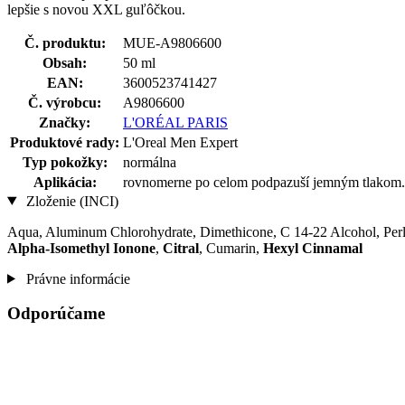
lepšie s novou XXL guľôčkou.
Č. produktu:
MUE-A9806600
Obsah:
50 ml
EAN:
3600523741427
Č. výrobcu:
A9806600
Značky:
L'ORÉAL PARIS
Produktové rady:
L'Oreal Men Expert
Typ pokožky:
normálna
Aplikácia:
rovnomerne po celom podpazuší jemným tlakom. 
Zloženie (INCI)
Aqua, Aluminum Chlorohydrate, Dimethicone, C 14-22 Alcohol, Perl
Alpha-Isomethyl Ionone
,
Citral
, Cumarin,
Hexyl Cinnamal
Právne informácie
Odporúčame