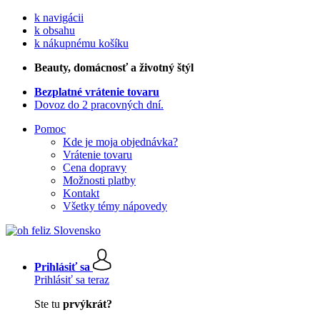
k navigácii
k obsahu
k nákupnému košíku
Beauty
, domácnosť a životný štýl
Bezplatné vrátenie tovaru
Dovoz do 2 pracovných dní.
Pomoc
Kde je moja objednávka?
Vrátenie tovaru
Cena dopravy
Možnosti platby
Kontakt
Všetky témy nápovedy
Prihlásiť sa
Prihlásiť sa teraz
Ste tu
prvýkrát?