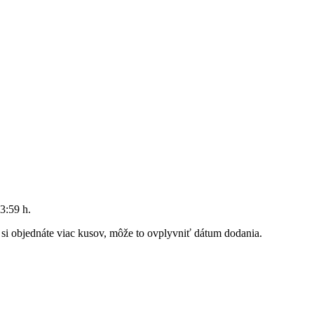
3:59 h
.
k si objednáte viac kusov, môže to ovplyvniť dátum dodania.