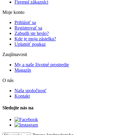
Firemní zákazníci
Moje konto
Prihlásiť sa
Registrovať sa
Zabudli ste heslo?
Kde je moja zásielka?
Uplatniť poukaz
Zaujímavosti
My a naše životné prostredie
Magazín
O nás
Naša spoločnosť
Kontakt
Sledujte nás na