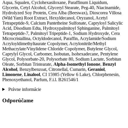
Aqua, Squalen, Cyclohexasiloxane, Paraffinum Liquidum,
Glycerin, Cetyl Alcohol, Glyceryl Stearate, Peg-40, Niacinamide,
Hydrolyzed Soy Protein, Cera Alba (Beeswax), Dioscorea Villosa
(Wild Yam) Root Extract, Hexyldecanol, Oryzanol, Acetyl
Tetrapeptide-9, Calcium Pantetheine Sulfonate, Capryloyl Salicylic
Acid, Disodium Edta, Hydroxypalmitoyl Sphinganine, Palmitoyl
Tetrapeptide-7, Palmitoyl Tripeptide-1, Sodium Hydroxyde, Cera
Microcristallina, Octyldodecanol, Paraffin, Acrylamide/Sodium
Acryloyldimethyltaurate Copolymer, Acrylonitrile/Methyl
Methacrylate/Vinylidene Chloride Copolymer, Butylene Glycol,
Caprylyl Glycol, Carbomer, Isobutan, Isohexadecane, Pentylene
Glycol, Polysorbate-20, Polysorbate 80, Sodium Lactate, Sorbitan
Oleate, Sorbitan Tristearate,
Alpha-Isomethyl Ionone
,
Benzyl
Alcohol
, Benzylbenzoat, Citronellal, Cumarin,
Geraniol
,
Limonene
,
Linalool
, CI 15985 (Yellow 6 Lake), Chlorphenesin,
Phenoxyethanol, Parfum, F.i.l. B261546/1
Právne informácie
Odporúčame