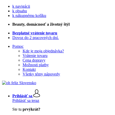
k navigácii
k obsahu
k nákupnému košíku
Beauty
, domácnosť a životný štýl
Bezplatné vrátenie tovaru
Dovoz do 2 pracovných dní.
Pomoc
Kde je moja objednávka?
Vrátenie tovaru
Cena dopravy
Možnosti platby
Kontakt
Všetky témy nápovedy
Prihlásiť sa
Prihlásiť sa teraz
Ste tu
prvýkrát?