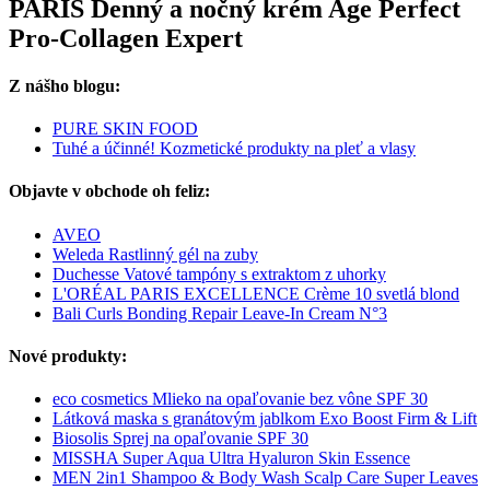
PARIS Denný a nočný krém Age Perfect
Pro-Collagen Expert
Z nášho blogu:
PURE SKIN FOOD
Tuhé a účinné! Kozmetické produkty na pleť a vlasy
Objavte v obchode oh feliz:
AVEO
Weleda Rastlinný gél na zuby
Duchesse Vatové tampóny s extraktom z uhorky
L'ORÉAL PARIS EXCELLENCE Crème 10 svetlá blond
Bali Curls Bonding Repair Leave-In Cream N°3
Nové produkty:
eco cosmetics Mlieko na opaľovanie bez vône SPF 30
Látková maska s granátovým jablkom Exo Boost Firm & Lift
Biosolis Sprej na opaľovanie SPF 30
MISSHA Super Aqua Ultra Hyaluron Skin Essence
MEN 2in1 Shampoo & Body Wash Scalp Care Super Leaves