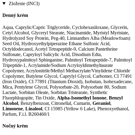
Zloženie (INCI)
Denný krém
Aqua, Caprylic/Capric Triglyceride, Cyclohexasiloxane, Glycerin,
Cetyl Alcohol, Glyceryl Stearate, Niacinamide, Myristyl Myristate,
Hydrolyzed Soy Protein, Peg-40, Limnanthes Alba (Meadowfoam)
Seed Oil, Hydroxyethylpiperazine Ethane Sulfonic Acid,
Octyldodecanol, Acetyl Tetrapeptide-9, Calcium Pantetheine
Sulfonate, Capryloyl Salicylic Acid, Disodium Edta,
Hydroxypalmitoyl Sphinganine, Palmitoyl Tetrapeptide-7, Palmitoyl
Tripeptide-1, Acrylamide/Sodium Acryloyldimethyltaurate
Copolymer, Acrylonitrile/Methyl Methacrylate/Vinylidene Chloride
Copolymer, Butylene Glycol, Caprylyl Glycol, Carbomer, CI 77491
(Iron Oxide), CI 77891 (Titanium Dioxid), Isobutan, Isohexadecane,
Mica, Pentylene Glycol, Polysorbate-20, Polysorbate 80, Sodium
Lactate, Sorbitan Oleate, Sorbitan Tristearate, Synthetic
Fluorphlogopite, Tin Oxide,
Alpha-Isomethyl Ionone
,
Benzyl
Alcohol
, Benzylbenzoat, Citronellal, Cumarin,
Geraniol
,
Limonene
,
Linalool
, CI 15985 (Yellow 6 Lake), Phenoxyethanol,
Parfum, F.i.l. B260460/1
Nočný krém