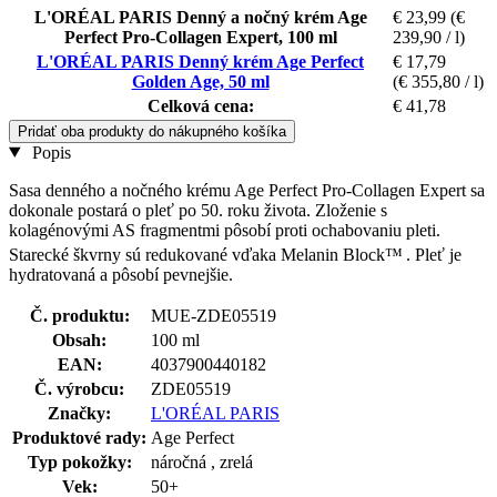
L'ORÉAL PARIS Denný a nočný krém Age
€ 23,99
(€
Perfect Pro-Collagen Expert, 100 ml
239,90 / l)
L'ORÉAL PARIS Denný krém Age Perfect
€ 17,79
Golden Age, 50 ml
(€ 355,80 / l)
Celková cena:
€ 41,78
Pridať oba produkty do nákupného košíka
Popis
Sasa denného a nočného krému Age Perfect Pro-Collagen Expert sa
dokonale postará o pleť po 50. roku života. Zloženie s
kolagénovými AS fragmentmi pôsobí proti ochabovaniu pleti.
Starecké škvrny sú redukované vďaka Melanin Block™
. Pleť je
hydratovaná a pôsobí pevnejšie.
Č. produktu:
MUE-ZDE05519
Obsah:
100 ml
EAN:
4037900440182
Č. výrobcu:
ZDE05519
Značky:
L'ORÉAL PARIS
Produktové rady:
Age Perfect
Typ pokožky:
náročná , zrelá
Vek:
50+