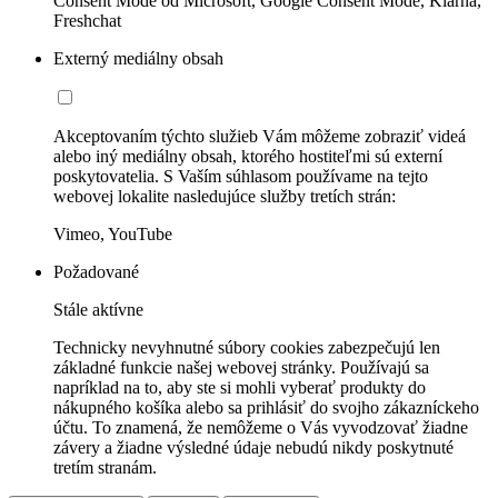
Consent Mode od Microsoft, Google Consent Mode, Klarna,
Freshchat
Externý mediálny obsah
Akceptovaním týchto služieb Vám môžeme zobraziť videá
alebo iný mediálny obsah, ktorého hostiteľmi sú externí
poskytovatelia. S Vaším súhlasom používame na tejto
webovej lokalite nasledujúce služby tretích strán:
Vimeo, YouTube
Požadované
Stále aktívne
Technicky nevyhnutné súbory cookies zabezpečujú len
základné funkcie našej webovej stránky. Používajú sa
napríklad na to, aby ste si mohli vyberať produkty do
nákupného košíka alebo sa prihlásiť do svojho zákazníckeho
účtu. To znamená, že nemôžeme o Vás vyvodzovať žiadne
závery a žiadne výsledné údaje nebudú nikdy poskytnuté
tretím stranám.