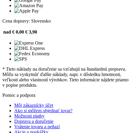
Cena dopravy: Slovensko
nad € 0,00
€ 3,90
* Tieto náklady na doručenie sa vzťahujú na štandardnú prepravu.
Môžu sa vyskytnúť ďalšie náklady, napr. v dôsledku hmotnosti,
veľkosti alebo vlastností výrobkov. Tieto informácie nájdete priamo
v popise produktu.
Pomoc a podpora
Môj zákaznícky účet
Ako si môžem objednať tovar?
Možnosti platby
Doprava a doručenie
Vrátenie tovaru a peňazí
Akcie a poukážky