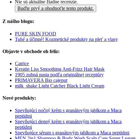
Nie sú aktuálne žiadne recenzie.
Buďte prvý a ohodnoťte tento produkt.
Z nášho blogu:
PURE SKIN FOOD
Tuhé a účinné! Kozmetické produkty na pleť a vlasy
Objavte v obchode oh feliz:
Catrice
Keratin Liss Smoothing Anti-Frizz Hair Mask
1905 zubná pasta podľa originálnej receptúry
PRIMAVERA Bio cajeput
milk_shake Light Catcher Black Light Cream
Nové produkty:
Spevňujúci nočný krém s granátovým jablkom a Maca
peptidmi
Spevňujúci denný krém s granátovým jablkom a Maca
peptidmi
Spevňujúce sérum s granátovým jablkom a Maca peptidmi
MEN 2in1 Shampoo & Body Wash Scalp Care Super Leaves