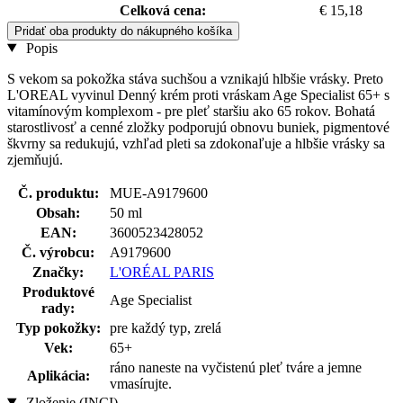
Celková cena:
€ 15,18
Pridať oba produkty do nákupného košíka
Popis
S vekom sa pokožka stáva suchšou a vznikajú hlbšie vrásky. Preto
L'OREAL vyvinul Denný krém proti vráskam Age Specialist 65+ s
vitamínovým komplexom - pre pleť staršiu ako 65 rokov. Bohatá
starostlivosť a cenné zložky podporujú obnovu buniek, pigmentové
škvrny sa redukujú, vzhľad pleti sa zdokonaľuje a hlbšie vrásky sa
zjemňujú.
Č. produktu:
MUE-A9179600
Obsah:
50 ml
EAN:
3600523428052
Č. výrobcu:
A9179600
Značky:
L'ORÉAL PARIS
Produktové
Age Specialist
rady:
Typ pokožky:
pre každý typ, zrelá
Vek:
65+
ráno naneste na vyčistenú pleť tváre a jemne
Aplikácia:
vmasírujte.
Zloženie (INCI)