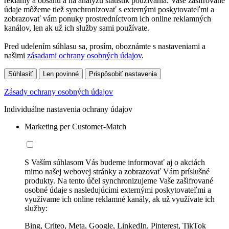
reklamy a obsahu a na analýzu štatistík používania. Vaše zašifrované
údaje môžeme tiež synchronizovať s externými poskytovateľmi a
zobrazovať vám ponuky prostredníctvom ich online reklamných
kanálov, len ak už ich služby sami používate.
Pred udelením súhlasu sa, prosím, oboznámte s nastaveniami a
našimi
zásadami ochrany osobných údajov
.
Súhlasiť
Len povinné
Prispôsobiť nastavenia
Zásady ochrany osobných údajov
Individuálne nastavenia ochrany údajov
Marketing per Customer-Match
S Vaším súhlasom Vás budeme informovať aj o akciách
mimo našej webovej stránky a zobrazovať Vám príslušné
produkty. Na tento účel synchronizujeme Vaše zašifrované
osobné údaje s nasledujúcimi externými poskytovateľmi a
využívame ich online reklamné kanály, ak už využívate ich
služby:
Bing, Criteo, Meta, Google, LinkedIn, Pinterest, TikTok