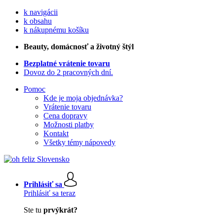
k navigácii
k obsahu
k nákupnému košíku
Beauty
, domácnosť a životný štýl
Bezplatné vrátenie tovaru
Dovoz do 2 pracovných dní.
Pomoc
Kde je moja objednávka?
Vrátenie tovaru
Cena dopravy
Možnosti platby
Kontakt
Všetky témy nápovedy
Prihlásiť sa
Prihlásiť sa teraz
Ste tu
prvýkrát?