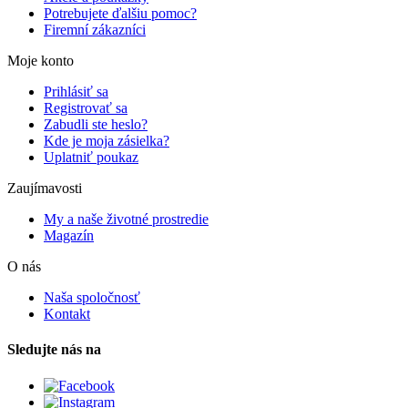
Potrebujete ďalšiu pomoc?
Firemní zákazníci
Moje konto
Prihlásiť sa
Registrovať sa
Zabudli ste heslo?
Kde je moja zásielka?
Uplatniť poukaz
Zaujímavosti
My a naše životné prostredie
Magazín
O nás
Naša spoločnosť
Kontakt
Sledujte nás na