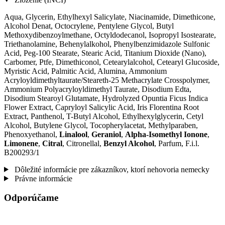
Aqua, Glycerin, Ethylhexyl Salicylate, Niacinamide, Dimethicone,
Alcohol Denat, Octocrylene, Pentylene Glycol, Butyl
Methoxydibenzoylmethane, Octyldodecanol, Isopropyl Isostearate,
Triethanolamine, Behenylalkohol, Phenylbenzimidazole Sulfonic
Acid, Peg-100 Stearate, Stearic Acid, Titanium Dioxide (Nano),
Carbomer, Ptfe, Dimethiconol, Cetearylalcohol, Cetearyl Glucoside,
Myristic Acid, Palmitic Acid, Alumina, Ammonium
Acryloyldimethyltaurate/Steareth-25 Methacrylate Crosspolymer,
Ammonium Polyacryloyldimethyl Taurate, Disodium Edta,
Disodium Stearoyl Glutamate, Hydrolyzed Opuntia Ficus Indica
Flower Extract, Capryloyl Salicylic Acid, Iris Florentina Root
Extract, Panthenol, T-Butyl Alcohol, Ethylhexylglycerin, Cetyl
Alcohol, Butylene Glycol, Tocopherylacetat, Methylparaben,
Phenoxyethanol,
Linalool
,
Geraniol
,
Alpha-Isomethyl Ionone
,
Limonene
,
Citral
, Citronellal,
Benzyl Alcohol
, Parfum, F.i.l.
B200293/1
Dôležité informácie pre zákazníkov, ktorí nehovoria nemecky
Právne informácie
Odporúčame