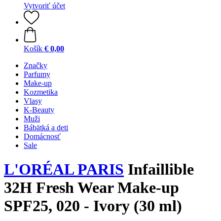
Vytvoriť účet
Košík
€ 0,00
Značky
Parfumy
Make-up
Kozmetika
Vlasy
K-Beauty
Muži
Bábätká a deti
Domácnosť
Sale
L'ORÉAL PARIS
Infaillible
32H Fresh Wear Make-up
SPF25, 020 - Ivory (30 ml)