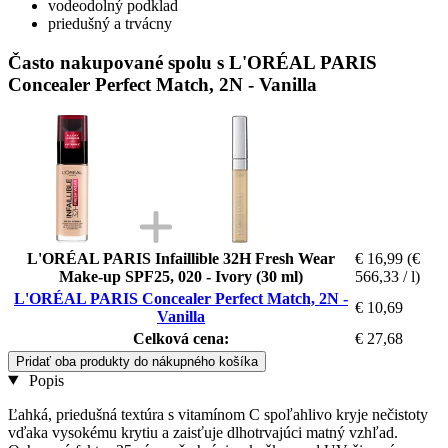
vodeodolný podklad
priedušný a trvácny
Často nakupované spolu s L'ORÉAL PARIS
Concealer Perfect Match, 2N - Vanilla
L'ORÉAL PARIS Infaillible 32H Fresh Wear
€ 16,99
(€
Make-up SPF25, 020 - Ivory (30 ml)
566,33 / l)
L'ORÉAL PARIS Concealer Perfect Match, 2N -
€ 10,69
Vanilla
Celková cena:
€ 27,68
Pridať oba produkty do nákupného košíka
Popis
Ľahká, priedušná textúra s vitamínom C spoľahlivo kryje nečistoty
vďaka vysokému krytiu a zaisťuje dlhotrvajúci matný vzhľad.