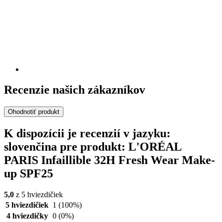
Recenzie našich zákazníkov
Ohodnotiť produkt
K dispozícii je recenzií v jazyku:
slovenčina pre produkt: L'ORÉAL
PARIS Infaillible 32H Fresh Wear Make-
up SPF25
5,0
z 5 hviezdičiek
5 hviezdičiek
1
(100%)
4 hviezdičky
0
(0%)