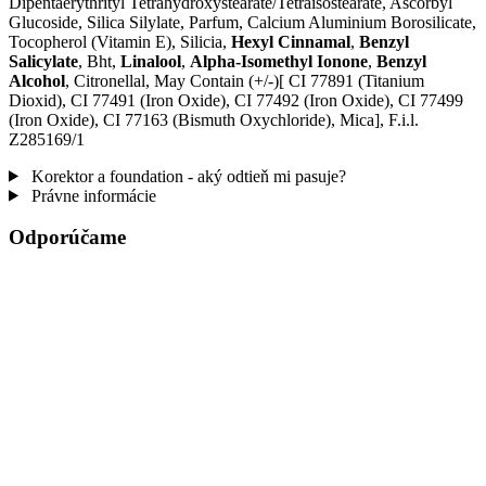
Dipentaerythrityl Tetrahydroxystearate/Tetraisostearate, Ascorbyl
Glucoside, Silica Silylate, Parfum, Calcium Aluminium Borosilicate,
Tocopherol (Vitamin E), Silicia,
Hexyl Cinnamal
,
Benzyl
Salicylate
, Bht,
Linalool
,
Alpha-Isomethyl Ionone
,
Benzyl
Alcohol
, Citronellal, May Contain (+/-)[ CI 77891 (Titanium
Dioxid), CI 77491 (Iron Oxide), CI 77492 (Iron Oxide), CI 77499
(Iron Oxide), CI 77163 (Bismuth Oxychloride), Mica], F.i.l.
Z285169/1
Korektor a foundation - aký odtieň mi pasuje?
Právne informácie
Odporúčame