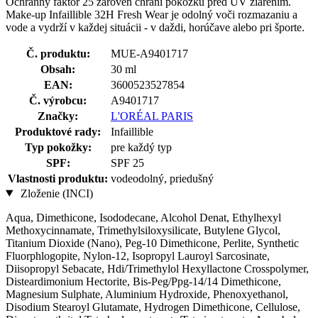
Ochranný faktor 25 zároveň chráni pokožku pred UV žiarením.
Make-up Infaillible 32H Fresh Wear je odolný voči rozmazaniu a
vode a vydrží v každej situácii - v daždi, horúčave alebo pri športe.
Č. produktu:
MUE-A9401717
Obsah:
30 ml
EAN:
3600523527854
Č. výrobcu:
A9401717
Značky:
L'ORÉAL PARIS
Produktové rady:
Infaillible
Typ pokožky:
pre každý typ
SPF:
SPF 25
Vlastnosti produktu:
vodeodolný, priedušný
Zloženie (INCI)
Aqua, Dimethicone, Isododecane, Alcohol Denat, Ethylhexyl
Methoxycinnamate, Trimethylsiloxysilicate, Butylene Glycol,
Titanium Dioxide (Nano), Peg-10 Dimethicone, Perlite, Synthetic
Fluorphlogopite, Nylon-12, Isopropyl Lauroyl Sarcosinate,
Diisopropyl Sebacate, Hdi/Trimethylol Hexyllactone Crosspolymer,
Disteardimonium Hectorite, Bis-Peg/Ppg-14/14 Dimethicone,
Magnesium Sulphate, Aluminium Hydroxide, Phenoxyethanol,
Disodium Stearoyl Glutamate, Hydrogen Dimethicone, Cellulose,