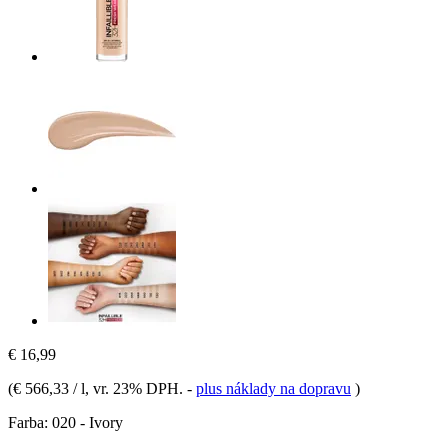
€ 16,99
(
€ 566,33 / l
, vr. 23% DPH.
-
plus náklady na dopravu
)
Farba:
020 - Ivory