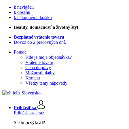
k navigácii
k obsahu
k nákupnému košíku
Beauty
, domácnosť a životný štýl
Bezplatné vrátenie tovaru
Dovoz do 2 pracovných dní.
Pomoc
Kde je moja objednávka?
Vrátenie tovaru
Cena dopravy
Možnosti platby
Kontakt
Všetky témy nápovedy
Prihlásiť sa
Prihlásiť sa teraz
Ste tu
prvýkrát?