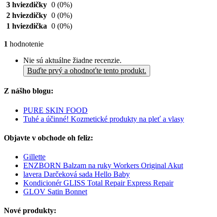
3 hviezdičky
0
(0%)
2 hviezdičky
0
(0%)
1 hviezdička
0
(0%)
1
hodnotenie
Nie sú aktuálne žiadne recenzie.
Buďte prvý a ohodnoťte tento produkt.
Z nášho blogu:
PURE SKIN FOOD
Tuhé a účinné! Kozmetické produkty na pleť a vlasy
Objavte v obchode oh feliz:
Gillette
ENZBORN Balzam na ruky Workers Original Akut
lavera Darčeková sada Hello Baby
Kondicionér GLISS Total Repair Express Repair
GLOV Satin Bonnet
Nové produkty: