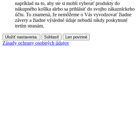
napríklad na to, aby ste si mohli vyberať produkty do
nákupného košíka alebo sa prihlásiť do svojho zákazníckeho
účtu. To znamená, že nemôžeme o Vás vyvodzovať žiadne
závery a žiadne výsledné údaje nebudú nikdy poskytnuté
tretím stranám.
Uložiť nastavenia.
Súhlasiť
Len povinné
Zásady ochrany osobných údajov