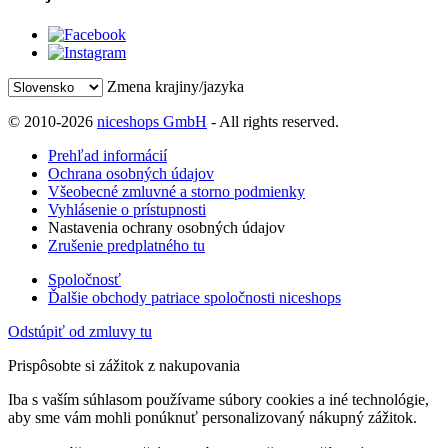
Zmena krajiny/jazyka
© 2010-2026
niceshops GmbH
- All rights reserved.
Prehľad informácií
Ochrana osobných údajov
Všeobecné zmluvné a storno podmienky
Vyhlásenie o prístupnosti
Nastavenia ochrany osobných údajov
Zrušenie predplatného tu
Spoločnosť
Ďalšie obchody patriace spoločnosti niceshops
Odstúpiť od zmluvy tu
Prispôsobte si zážitok z nakupovania
Iba s vaším súhlasom používame súbory cookies a iné technológie,
aby sme vám mohli ponúknuť personalizovaný nákupný zážitok.