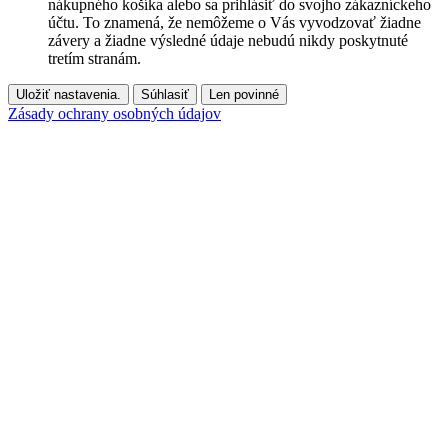
nákupného košíka alebo sa prihlásiť do svojho zákazníckeho
účtu. To znamená, že nemôžeme o Vás vyvodzovať žiadne
závery a žiadne výsledné údaje nebudú nikdy poskytnuté
tretím stranám.
Uložiť nastavenia.
Súhlasiť
Len povinné
Zásady ochrany osobných údajov