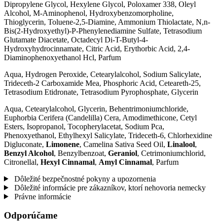
Dipropylene Glycol, Hexylene Glycol, Poloxamer 338, Oleyl
Alcohol, M-Aminophenol, Hydroxybenzomorpholine,
Thioglycerin, Toluene-2,5-Diamine, Ammonium Thiolactate, N,n-
Bis(2-Hydroxyethyl)-P-Phenylenediamine Sulfate, Tetrasodium
Glutamate Diacetate, Octadecyl Di-T-Butyl-4-
Hydroxyhydrocinnamate, Citric Acid, Erythorbic Acid, 2,4-
Diaminophenoxyethanol Hcl, Parfum
Aqua, Hydrogen Peroxide, Cetearylalcohol, Sodium Salicylate,
Trideceth-2 Carboxamide Mea, Phosphoric Acid, Ceteareth-25,
Tetrasodium Etidronate, Tetrasodium Pyrophosphate, Glycerin
Aqua, Cetearylalcohol, Glycerin, Behentrimoniumchloride,
Euphorbia Cerifera (Candelilla) Cera, Amodimethicone, Cetyl
Esters, Isopropanol, Tocopherylacetat, Sodium Pca,
Phenoxyethanol, Ethylhexyl Salicylate, Trideceth-6, Chlorhexidine
Digluconate,
Limonene
, Camelina Sativa Seed Oil,
Linalool
,
Benzyl Alcohol
, Benzylbenzoat,
Geraniol
, Cetrimoniumchlorid,
Citronellal,
Hexyl Cinnamal
,
Amyl Cinnamal
, Parfum
Dôležité bezpečnostné pokyny a upozornenia
Dôležité informácie pre zákazníkov, ktorí nehovoria nemecky
Právne informácie
Odporúčame