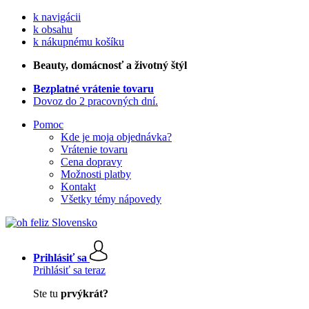
k navigácii
k obsahu
k nákupnému košíku
Beauty
, domácnosť a životný štýl
Bezplatné vrátenie tovaru
Dovoz do 2 pracovných dní.
Pomoc
Kde je moja objednávka?
Vrátenie tovaru
Cena dopravy
Možnosti platby
Kontakt
Všetky témy nápovedy
Prihlásiť sa
Prihlásiť sa teraz
Ste tu
prvýkrát?