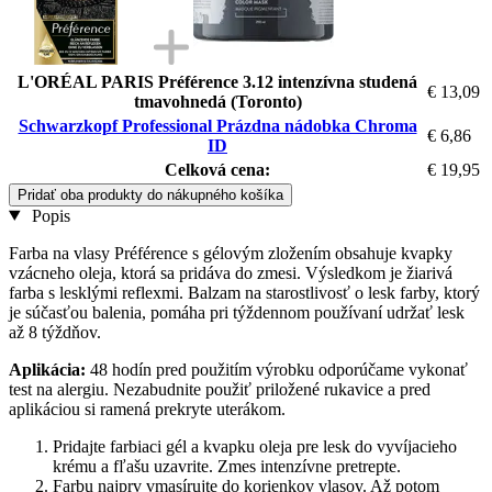
L'ORÉAL PARIS Préférence 3.12 intenzívna studená
€ 13,09
tmavohnedá (Toronto)
Schwarzkopf Professional Prázdna nádobka Chroma
€ 6,86
ID
Celková cena:
€ 19,95
Pridať oba produkty do nákupného košíka
Popis
Farba na vlasy Préférence s gélovým zložením obsahuje kvapky
vzácneho oleja, ktorá sa pridáva do zmesi. Výsledkom je žiarivá
farba s lesklými reflexmi. Balzam na starostlivosť o lesk farby, ktorý
je súčasťou balenia, pomáha pri týždennom používaní udržať lesk
až 8 týždňov.
Aplikácia:
48 hodín pred použitím výrobku odporúčame vykonať
test na alergiu. Nezabudnite použiť priložené rukavice a pred
aplikáciou si ramená prekryte uterákom.
Pridajte farbiaci gél a kvapku oleja pre lesk do vyvíjacieho
krému a fľašu uzavrite. Zmes intenzívne pretrepte.
Farbu najprv vmasírujte do korienkov vlasov. Až potom