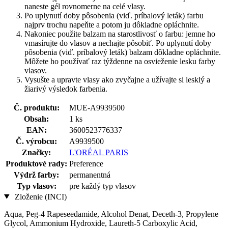
naneste gél rovnomerne na celé vlasy.
Po uplynutí doby pôsobenia (viď. príbalový leták) farbu
najprv trochu napeňte a potom ju dôkladne opláchnite.
Nakoniec použite balzam na starostlivosť o farbu: jemne ho
vmasírujte do vlasov a nechajte pôsobiť. Po uplynutí doby
pôsobenia (viď. príbalový leták) balzam dôkladne opláchnite.
Môžete ho používať raz týždenne na osvieženie lesku farby
vlasov.
Vysušte a upravte vlasy ako zvyčajne a užívajte si lesklý a
žiarivý výsledok farbenia.
Č. produktu:
MUE-A9939500
Obsah:
1 ks
EAN:
3600523776337
Č. výrobcu:
A9939500
Značky:
L'ORÉAL PARIS
Produktové rady:
Preference
Výdrž farby:
permanentná
Typ vlasov:
pre každý typ vlasov
Zloženie (INCI)
Aqua, Peg-4 Rapeseedamide, Alcohol Denat, Deceth-3, Propylene
Glycol, Ammonium Hydroxide, Laureth-5 Carboxylic Acid,