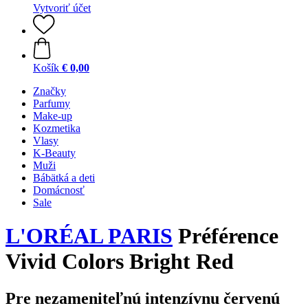
Vytvoriť účet
Košík
€ 0,00
Značky
Parfumy
Make-up
Kozmetika
Vlasy
K-Beauty
Muži
Bábätká a deti
Domácnosť
Sale
L'ORÉAL PARIS
Préférence
Vivid Colors Bright Red
Pre nezameniteľnú intenzívnu červenú