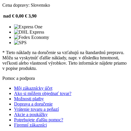
Cena dopravy: Slovensko
nad € 0,00
€ 3,90
* Tieto náklady na doručenie sa vzťahujú na štandardnú prepravu.
Môžu sa vyskytnúť ďalšie náklady, napr. v dôsledku hmotnosti,
veľkosti alebo vlastností výrobkov. Tieto informácie nájdete priamo
v popise produktu.
Pomoc a podpora
Môj zákaznícky účet
Ako si môžem objednať tovar?
Možnosti platby
Doprava a doručenie
Vrátenie tovaru a peňazí
Akcie a poukážky
Potrebujete ďalšiu pomoc?
Firemní zákazníci