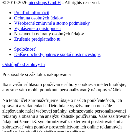
© 2010-2026
niceshops GmbH
- All rights reserved.
Prehľad informácií
Ochrana osobných údajov
Všeobecné zmluvné a storno podmienky
Vyhlásenie o prístupnosti
Nastavenia ochrany osobných údajov
Zrušenie predplatného tu
Spoločnosť
Ďalšie obchody patriace spoločnosti niceshops
Odstúpiť od zmluvy tu
Prispôsobte si zážitok z nakupovania
Iba s vaším súhlasom používame súbory cookies a iné technológie,
aby sme vám mohli ponúknuť personalizovaný nákupný zážitok.
Na tento účel zhromažďujeme údaje o našich používateľoch, ich
správaní a zariadeniach. Tieto údaje využívame na neustále
zlepšovanie našej webovej stránky, zobrazovanie personalizovanej
reklamy a obsahu a na analýzu štatistík používania. Vaše zašifrované
údaje môžeme tiež synchronizovať s externými poskytovateľmi a
zobrazovať vám ponuky prostredníctvom ich online reklamných