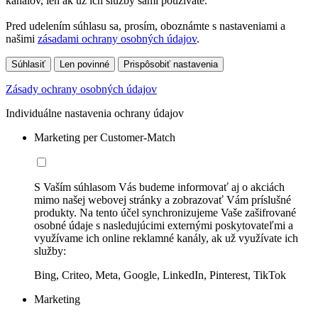
kanálov, len ak už ich služby sami používate.
Pred udelením súhlasu sa, prosím, oboznámte s nastaveniami a
našimi
zásadami ochrany osobných údajov
.
Súhlasiť
Len povinné
Prispôsobiť nastavenia
Zásady ochrany osobných údajov
Individuálne nastavenia ochrany údajov
Marketing per Customer-Match
S Vaším súhlasom Vás budeme informovať aj o akciách
mimo našej webovej stránky a zobrazovať Vám príslušné
produkty. Na tento účel synchronizujeme Vaše zašifrované
osobné údaje s nasledujúcimi externými poskytovateľmi a
využívame ich online reklamné kanály, ak už využívate ich
služby:
Bing, Criteo, Meta, Google, LinkedIn, Pinterest, TikTok
Marketing