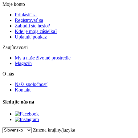
Moje konto
Prihlásiť sa
Registrovať sa
Zabudli ste heslo?
Kde je moja zásielka?
Uplatniť poukaz
Zaujímavosti
My a naše životné prostredie
Magazín
O nás
Naša spoločnosť
Kontakt
Sledujte nás na
Zmena krajiny/jazyka