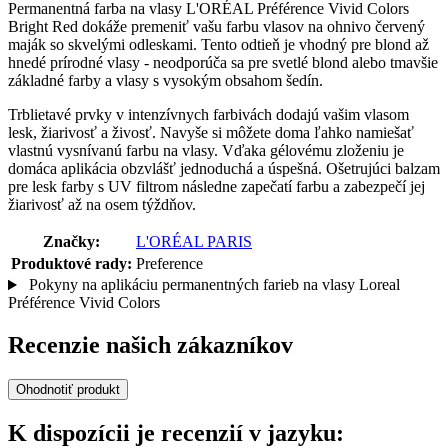
Permanentná farba na vlasy L'ORÉAL Préférence Vivid Colors
Bright Red dokáže premeniť vašu farbu vlasov na ohnivo červený
maják so skvelými odleskami. Tento odtieň je vhodný pre blond až
hnedé prírodné vlasy - neodporúča sa pre svetlé blond alebo tmavšie
základné farby a vlasy s vysokým obsahom šedín.
Trblietavé prvky v intenzívnych farbivách dodajú vašim vlasom
lesk, žiarivosť a živosť. Navyše si môžete doma ľahko namiešať
vlastnú vysnívanú farbu na vlasy. Vďaka gélovému zloženiu je
domáca aplikácia obzvlášť jednoduchá a úspešná. Ošetrujúci balzam
pre lesk farby s UV filtrom následne zapečatí farbu a zabezpečí jej
žiarivosť až na osem týždňov.
Značky:
L'ORÉAL PARIS
Produktové rady:
Preference
Pokyny na aplikáciu permanentných farieb na vlasy Loreal
Préférence Vivid Colors
Recenzie našich zákazníkov
Ohodnotiť produkt
K dispozícii je recenzií v jazyku: