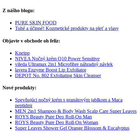
Z nášho blogu:
PURE SKIN FOOD
Tuhé a účinné! Kozmetické produkty na pleť a vlasy
Objavte v obchode oh feliz:
Kneipp
NIVEA Nočný krém Q10 Power Sensitive
vileda Ultramax 2in1 Microfibre náhradný návlek
lavera Enzyme Boost Lip Exfoliator
DEPOT No. 802 Exfoliating Skin Cleanser
Nové produkty:
Spevňujúci nočný krém s granátovým jablkom a Maca
peptidmi
MEN 2in1 Shampoo & Body Wash Scalp Care Super Leaves
ROYS Beauty Pure Deo Roll-On Man
ROYS Beauty Pure Deo Roll-On Woman
Super Leaves Shower Gel Orange Blossom & Eucalyptus