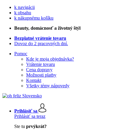
k navigácii
k obsahu
k nákupnému košíku
Beauty
, domácnosť a životný štýl
Bezplatné vrátenie tovaru
Dovoz do 2 pracovných dní.
Pomoc
Kde je moja objednávka?
Vrátenie tovaru
Cena dopravy
Možnosti platby
Kontakt
Všetky témy nápovedy
Prihlásiť sa
Prihlásiť sa teraz
Ste tu
prvýkrát?