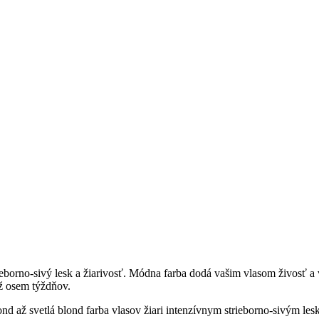
ieborno-sivý lesk a žiarivosť. Módna farba dodá vašim vlasom živosť 
až osem týždňov.
lond až svetlá blond farba vlasov žiari intenzívnym strieborno-sivým l