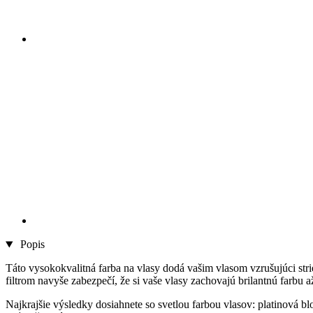
Popis
Táto vysokokvalitná farba na vlasy dodá vašim vlasom vzrušujúci str
filtrom navyše zabezpečí, že si vaše vlasy zachovajú brilantnú farbu 
Najkrajšie výsledky dosiahnete so svetlou farbou vlasov: platinová b