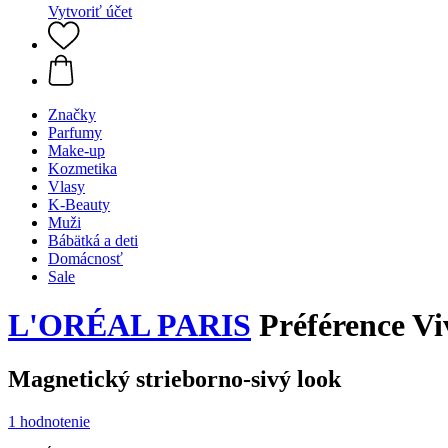
Vytvoriť účet
Značky
Parfumy
Make-up
Kozmetika
Vlasy
K-Beauty
Muži
Bábätká a deti
Domácnosť
Sale
L'ORÉAL PARIS
Préférence Vi
Magnetický strieborno-sivý look
1 hodnotenie