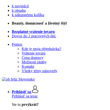
k navigácii
k obsahu
k nákupnému košíku
Beauty
, domácnosť a životný štýl
Bezplatné vrátenie tovaru
Dovoz do 2 pracovných dní.
Pomoc
Kde je moja objednávka?
Vrátenie tovaru
Cena dopravy
Možnosti platby
Kontakt
Všetky témy nápovedy
Prihlásiť sa
Prihlásiť sa teraz
Ste tu
prvýkrát?