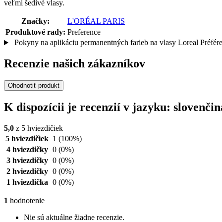
veľmi šedivé vlasy.
Značky:
L'ORÉAL PARIS
Produktové rady:
Preference
Pokyny na aplikáciu permanentných farieb na vlasy Loreal Préfér
Recenzie našich zákazníkov
Ohodnotiť produkt
K dispozícii je recenzií v jazyku: sloven
5,0
z 5 hviezdičiek
5 hviezdičiek
1
(100%)
4 hviezdičky
0
(0%)
3 hviezdičky
0
(0%)
2 hviezdičky
0
(0%)
1 hviezdička
0
(0%)
1
hodnotenie
Nie sú aktuálne žiadne recenzie.