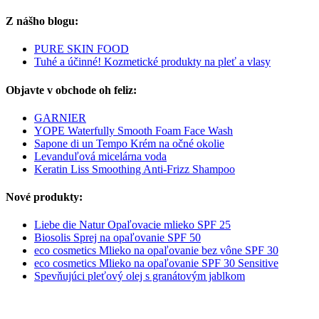
Z nášho blogu:
PURE SKIN FOOD
Tuhé a účinné! Kozmetické produkty na pleť a vlasy
Objavte v obchode oh feliz:
GARNIER
YOPE Waterfully Smooth Foam Face Wash
Sapone di un Tempo Krém na očné okolie
Levanduľová micelárna voda
Keratin Liss Smoothing Anti-Frizz Shampoo
Nové produkty:
Liebe die Natur Opaľovacie mlieko SPF 25
Biosolis Sprej na opaľovanie SPF 50
eco cosmetics Mlieko na opaľovanie bez vône SPF 30
eco cosmetics Mlieko na opaľovanie SPF 30 Sensitive
Spevňujúci pleťový olej s granátovým jablkom