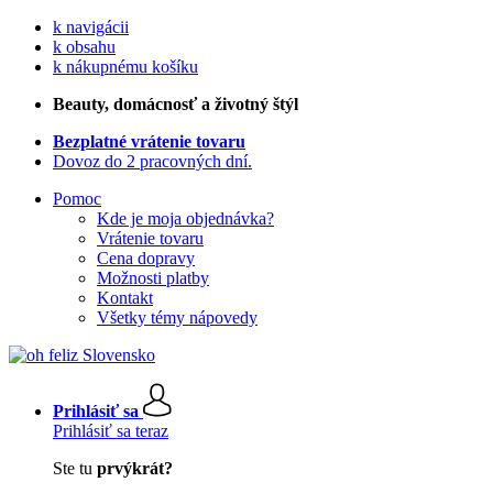
k navigácii
k obsahu
k nákupnému košíku
Beauty
, domácnosť a životný štýl
Bezplatné vrátenie tovaru
Dovoz do 2 pracovných dní.
Pomoc
Kde je moja objednávka?
Vrátenie tovaru
Cena dopravy
Možnosti platby
Kontakt
Všetky témy nápovedy
Prihlásiť sa
Prihlásiť sa teraz
Ste tu
prvýkrát?