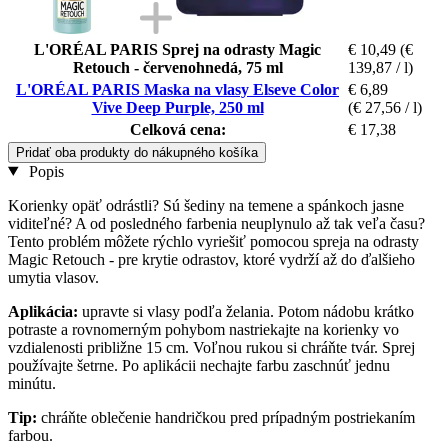
L'ORÉAL PARIS Sprej na odrasty Magic
€ 10,49
(€
Retouch - červenohnedá, 75 ml
139,87 / l)
L'ORÉAL PARIS Maska na vlasy Elseve Color
€ 6,89
Vive Deep Purple, 250 ml
(€ 27,56 / l)
Celková cena:
€ 17,38
Pridať oba produkty do nákupného košíka
Popis
Korienky opäť odrástli? Sú šediny na temene a spánkoch jasne
viditeľné? A od posledného farbenia neuplynulo až tak veľa času?
Tento problém môžete rýchlo vyriešiť pomocou spreja na odrasty
Magic Retouch - pre krytie odrastov, ktoré vydrží až do ďalšieho
umytia vlasov.
Aplikácia:
upravte si vlasy podľa želania. Potom nádobu krátko
potraste a rovnomerným pohybom nastriekajte na korienky vo
vzdialenosti približne 15 cm. Voľnou rukou si chráňte tvár. Sprej
používajte šetrne. Po aplikácii nechajte farbu zaschnúť jednu
minútu.
Tip:
chráňte oblečenie handričkou pred prípadným postriekaním
farbou.