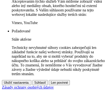
Akceptovaním týchto služieb Vám môžeme zobraziť videá
alebo iný mediálny obsah, ktorého hostiteľmi sú externí
poskytovatelia. S Vaším súhlasom používame na tejto
webovej lokalite nasledujúce služby tretích strán:
Vimeo, YouTube
Požadované
Stále aktívne
Technicky nevyhnutné súbory cookies zabezpečujú len
základné funkcie našej webovej stránky. Používajú sa
napríklad na to, aby ste si mohli vyberať produkty do
nákupného košíka alebo sa prihlásiť do svojho zákazníckeho
účtu. To znamená, že nemôžeme o Vás vyvodzovať žiadne
závery a žiadne výsledné údaje nebudú nikdy poskytnuté
tretím stranám.
Uložiť nastavenia.
Súhlasiť
Len povinné
Zásady ochrany osobných údajov