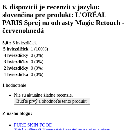
K dispozícii je recenzií v jazyku:
slovenčina pre produkt: L'ORÉAL
PARIS Sprej na odrasty Magic Retouch -
červenohnedá
5,0
z 5 hviezdičiek
5 hviezdičiek
1
(100%)
4 hviezdičky
0
(0%)
3 hviezdičky
0
(0%)
2 hviezdičky
0
(0%)
1 hviezdička
0
(0%)
1
hodnotenie
Nie sú aktuálne žiadne recenzie.
Buďte prvý a ohodnoťte tento produkt.
Z nášho blogu:
PURE SKIN FOOD