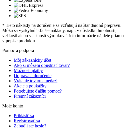
* Tieto náklady na doručenie sa vzťahujú na štandardnú prepravu.
Môžu sa vyskytnúť ďalšie náklady, napr. v dôsledku hmotnosti,
veľkosti alebo vlastností výrobkov. Tieto informácie nájdete priamo
v popise produktu.
Pomoc a podpora
Môj zákaznícky účet
Ako si môžem objednať tovar?
Možnosti platby
Doprava a doručenie
Vrátenie tovaru a peňazí
Akcie a poukážky
Potrebujete ďalšiu pomoc?
Firemní zákazníci
Moje konto
Prihlásiť sa
Registrovať sa
Zabudli ste heslo?