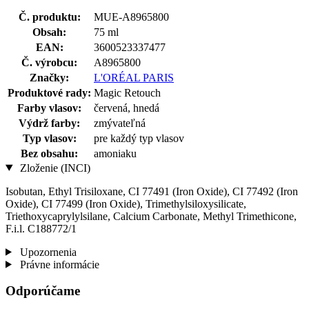
Č. produktu:
MUE-A8965800
Obsah:
75 ml
EAN:
3600523337477
Č. výrobcu:
A8965800
Značky:
L'ORÉAL PARIS
Produktové rady:
Magic Retouch
Farby vlasov:
červená, hnedá
Výdrž farby:
zmývateľná
Typ vlasov:
pre každý typ vlasov
Bez obsahu:
amoniaku
Zloženie (INCI)
Isobutan, Ethyl Trisiloxane, CI 77491 (Iron Oxide), CI 77492 (Iron
Oxide), CI 77499 (Iron Oxide), Trimethylsiloxysilicate,
Triethoxycaprylylsilane, Calcium Carbonate, Methyl Trimethicone,
F.i.l. C188772/1
Upozornenia
Právne informácie
Odporúčame