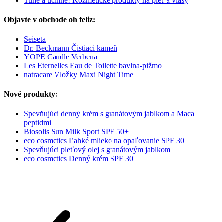
Tuhé a účinné! Kozmetické produkty na pleť a vlasy
Objavte v obchode oh feliz:
Seiseta
Dr. Beckmann Čistiaci kameň
YOPE Candle Verbena
Les Eternelles Eau de Toilette bavlna-pižmo
natracare Vložky Maxi Night Time
Nové produkty:
Spevňujúci denný krém s granátovým jablkom a Maca
peptidmi
Biosolis Sun Milk Sport SPF 50+
eco cosmetics Ľahké mlieko na opaľovanie SPF 30
Spevňujúci pleťový olej s granátovým jablkom
eco cosmetics Denný krém SPF 30