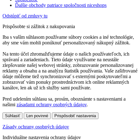
Ďalšie obchody patriace spoločnosti niceshops
Odstúpiť od zmluvy tu
Prispôsobte si zážitok z nakupovania
Iba s vaším súhlasom používame súbory cookies a iné technológie,
aby sme vám mohli ponúknuť personalizovaný nákupný zážitok.
Na tento účel zhromažďujeme údaje o našich používateľoch, ich
správaní a zariadeniach. Tieto údaje využívame na neustále
zlepšovanie našej webovej stránky, zobrazovanie personalizovanej
reklamy a obsahu a na analýzu štatistík používania. Vaše zašifrované
údaje môžeme tiež synchronizovať s externými poskytovateľmi a
zobrazovať vám ponuky prostredníctvom ich online reklamných
kanálov, len ak už ich služby sami používate.
Pred udelením súhlasu sa, prosím, oboznámte s nastaveniami a
našimi
zásadami ochrany osobných údajov
.
Súhlasiť
Len povinné
Prispôsobiť nastavenia
Zásady ochrany osobných údajov
Individuálne nastavenia ochrany údajov