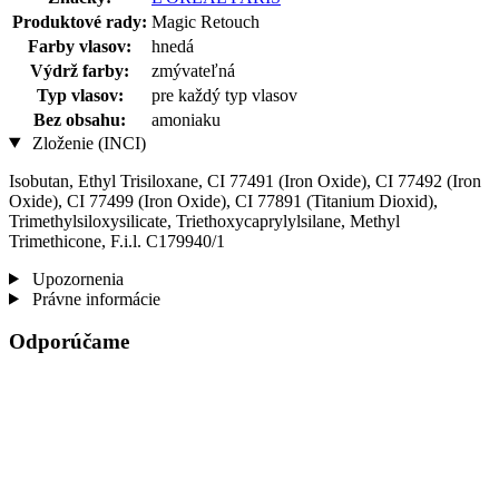
Produktové rady:
Magic Retouch
Farby vlasov:
hnedá
Výdrž farby:
zmývateľná
Typ vlasov:
pre každý typ vlasov
Bez obsahu:
amoniaku
Zloženie (INCI)
Isobutan, Ethyl Trisiloxane, CI 77491 (Iron Oxide), CI 77492 (Iron
Oxide), CI 77499 (Iron Oxide), CI 77891 (Titanium Dioxid),
Trimethylsiloxysilicate, Triethoxycaprylylsilane, Methyl
Trimethicone, F.i.l. C179940/1
Upozornenia
Právne informácie
Odporúčame