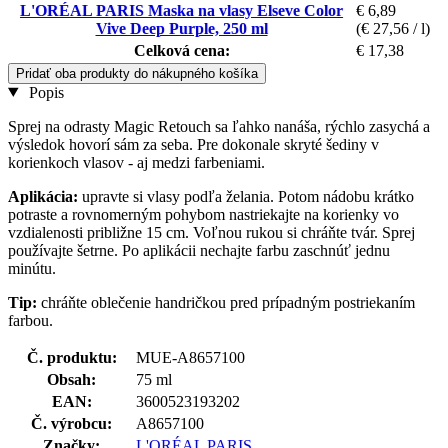
L'ORÉAL PARIS Maska na vlasy Elseve Color
€ 6,89
Vive Deep Purple, 250 ml
(€ 27,56 / l)
Celková cena:
€ 17,38
Pridať oba produkty do nákupného košíka
Popis
Sprej na odrasty Magic Retouch sa ľahko nanáša, rýchlo zasychá a
výsledok hovorí sám za seba. Pre dokonale skryté šediny v
korienkoch vlasov - aj medzi farbeniami.
Aplikácia:
upravte si vlasy podľa želania. Potom nádobu krátko
potraste a rovnomerným pohybom nastriekajte na korienky vo
vzdialenosti približne 15 cm. Voľnou rukou si chráňte tvár. Sprej
používajte šetrne. Po aplikácii nechajte farbu zaschnúť jednu
minútu.
Tip:
chráňte oblečenie handričkou pred prípadným postriekaním
farbou.
Č. produktu:
MUE-A8657100
Obsah:
75 ml
EAN:
3600523193202
Č. výrobcu:
A8657100
Značky:
L'ORÉAL PARIS