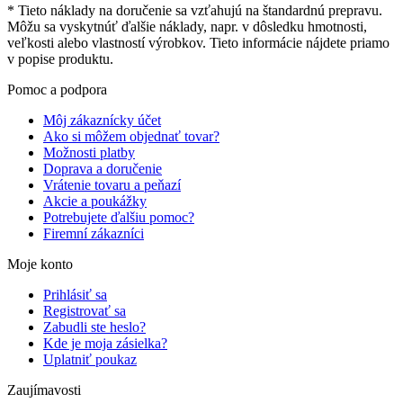
* Tieto náklady na doručenie sa vzťahujú na štandardnú prepravu.
Môžu sa vyskytnúť ďalšie náklady, napr. v dôsledku hmotnosti,
veľkosti alebo vlastností výrobkov. Tieto informácie nájdete priamo
v popise produktu.
Pomoc a podpora
Môj zákaznícky účet
Ako si môžem objednať tovar?
Možnosti platby
Doprava a doručenie
Vrátenie tovaru a peňazí
Akcie a poukážky
Potrebujete ďalšiu pomoc?
Firemní zákazníci
Moje konto
Prihlásiť sa
Registrovať sa
Zabudli ste heslo?
Kde je moja zásielka?
Uplatniť poukaz
Zaujímavosti