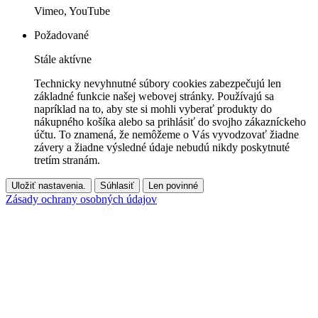
Vimeo, YouTube
Požadované
Stále aktívne
Technicky nevyhnutné súbory cookies zabezpečujú len
základné funkcie našej webovej stránky. Používajú sa
napríklad na to, aby ste si mohli vyberať produkty do
nákupného košíka alebo sa prihlásiť do svojho zákazníckeho
účtu. To znamená, že nemôžeme o Vás vyvodzovať žiadne
závery a žiadne výsledné údaje nebudú nikdy poskytnuté
tretím stranám.
Uložiť nastavenia.
Súhlasiť
Len povinné
Zásady ochrany osobných údajov