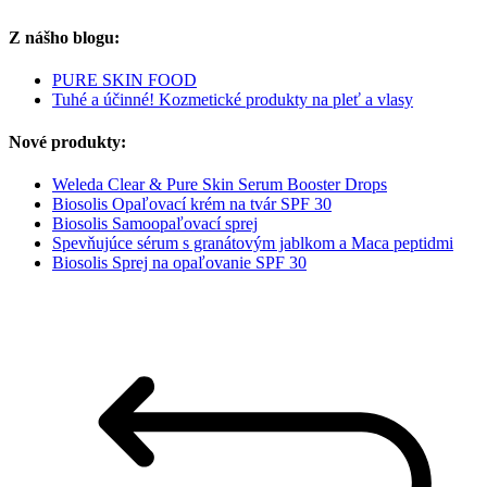
Z nášho blogu:
PURE SKIN FOOD
Tuhé a účinné! Kozmetické produkty na pleť a vlasy
Nové produkty:
Weleda Clear & Pure Skin Serum Booster Drops
Biosolis Opaľovací krém na tvár SPF 30
Biosolis Samoopaľovací sprej
Spevňujúce sérum s granátovým jablkom a Maca peptidmi
Biosolis Sprej na opaľovanie SPF 30