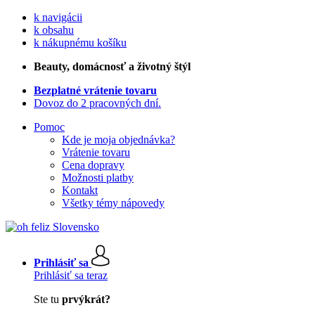
k navigácii
k obsahu
k nákupnému košíku
Beauty
, domácnosť a životný štýl
Bezplatné vrátenie tovaru
Dovoz do 2 pracovných dní.
Pomoc
Kde je moja objednávka?
Vrátenie tovaru
Cena dopravy
Možnosti platby
Kontakt
Všetky témy nápovedy
Prihlásiť sa
Prihlásiť sa teraz
Ste tu
prvýkrát?