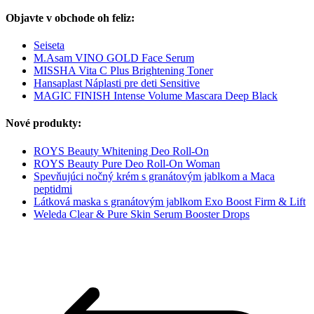
Objavte v obchode oh feliz:
Seiseta
M.Asam VINO GOLD Face Serum
MISSHA Vita C Plus Brightening Toner
Hansaplast Náplasti pre deti Sensitive
MAGIC FINISH Intense Volume Mascara Deep Black
Nové produkty:
ROYS Beauty Whitening Deo Roll-On
ROYS Beauty Pure Deo Roll-On Woman
Spevňujúci nočný krém s granátovým jablkom a Maca
peptidmi
Látková maska s granátovým jablkom Exo Boost Firm & Lift
Weleda Clear & Pure Skin Serum Booster Drops