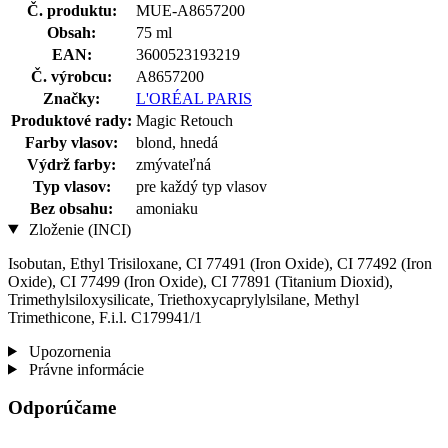
Č. produktu:
MUE-A8657200
Obsah:
75 ml
EAN:
3600523193219
Č. výrobcu:
A8657200
Značky:
L'ORÉAL PARIS
Produktové rady:
Magic Retouch
Farby vlasov:
blond, hnedá
Výdrž farby:
zmývateľná
Typ vlasov:
pre každý typ vlasov
Bez obsahu:
amoniaku
Zloženie (INCI)
Isobutan, Ethyl Trisiloxane, CI 77491 (Iron Oxide), CI 77492 (Iron
Oxide), CI 77499 (Iron Oxide), CI 77891 (Titanium Dioxid),
Trimethylsiloxysilicate, Triethoxycaprylylsilane, Methyl
Trimethicone, F.i.l. C179941/1
Upozornenia
Právne informácie
Odporúčame