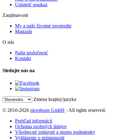
Uplatniť poukaz
Zaujímavosti
My a naše životné prostredie
Magazín
O nás
Naša spoločnosť
Kontakt
Sledujte nás na
Zmena krajiny/jazyka
© 2010-2026
niceshops GmbH
- All rights reserved.
Prehľad informácií
Ochrana osobných údajov
Všeobecné zmluvné a storno podmienky
Vyhlásenie o prístupnosti