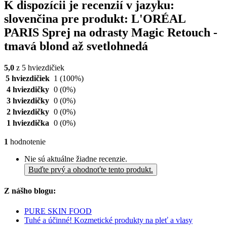
K dispozícii je recenzií v jazyku:
slovenčina pre produkt: L'ORÉAL
PARIS Sprej na odrasty Magic Retouch -
tmavá blond až svetlohnedá
5,0
z 5 hviezdičiek
5 hviezdičiek
1
(100%)
4 hviezdičky
0
(0%)
3 hviezdičky
0
(0%)
2 hviezdičky
0
(0%)
1 hviezdička
0
(0%)
1
hodnotenie
Nie sú aktuálne žiadne recenzie.
Buďte prvý a ohodnoťte tento produkt.
Z nášho blogu:
PURE SKIN FOOD
Tuhé a účinné! Kozmetické produkty na pleť a vlasy