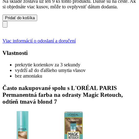
Na sklade zostáva už len 9 ks tohto produktu. Ďalšie sú na ceste. Ak
si objednáte viac kusov, môže to ovplyvniť dátum dodania.
Pridať do košíka
Viac informácií o odoslaní a doručení
Vlastnosti
prekrytie korienkov za 3 sekundy
vydrží až do ďalšieho umytia vlasov
bez amoniaku
Často nakupované spolu s L'ORÉAL PARIS
Permanentná farba na odrasty Magic Retouch,
odtieň tmavá blond 7