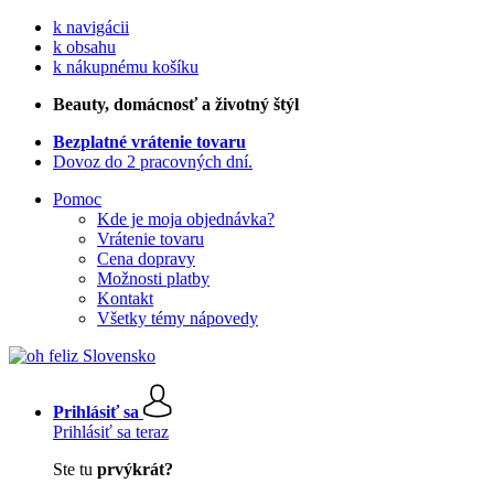
k navigácii
k obsahu
k nákupnému košíku
Beauty
, domácnosť a životný štýl
Bezplatné vrátenie tovaru
Dovoz do 2 pracovných dní.
Pomoc
Kde je moja objednávka?
Vrátenie tovaru
Cena dopravy
Možnosti platby
Kontakt
Všetky témy nápovedy
Prihlásiť sa
Prihlásiť sa teraz
Ste tu
prvýkrát?