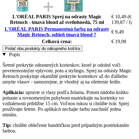
L'ORÉAL PARIS Sprej na odrasty Magic
€ 10,49
(€
Retouch - tmavá blond až svetlohnedá, 75 ml
139,87 / l)
L'ORÉAL PARIS Permanentná farba na odrasty
€ 9,49
Magic Retouch, odtieň tmavá blond 7
Celková cena:
€ 19,98
Pridať oba produkty do nákupného košíka
Popis
Šetrné prekrytie odrastených korienkov, ktoré je odolné voči
poveternostným vplyvom, potu a stylingu. Sprej na odrasty Magic
Retouch poskytuje okamžité prekrytie korienkov až do ďalšieho
umytie vlasov - samozrejme, je vhodný aj na ošetrenie šedín.
Aplikácia:
upravte si vlasy podľa želania. Potom nádobu krátko
potraste a rovnomerným pohybom nastriekajte na korienky vo
vzdialenosti približne 15 cm. Voľnou rukou si chráňte tvár. Sprej
používajte šetrne. Po aplikácii nechajte farbu zaschnúť jednu
minútu.
Tip:
chráňte oblečenie handričkou pred prípadným postriekaním
farbou.