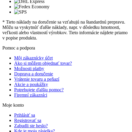
* Tieto náklady na doručenie sa vzťahujú na štandardnú prepravu.
Môžu sa vyskytnúť ďalšie náklady, napr. v dôsledku hmotnosti,
veľkosti alebo vlastností výrobkov. Tieto informácie nájdete priamo
v popise produktu.
Pomoc a podpora
Môj zákaznícky účet
Ako si môžem objednať tovar?
Možnosti platby
Doprava a doručenie
Vrátenie tovaru a peňazí
Akcie a poukážky
Potrebujete ďalšiu pomoc?
Firemní zákazníci
Moje konto
Prihlásiť sa
Registrovať sa
Zabudli ste heslo?
Kde je moja zásielka?