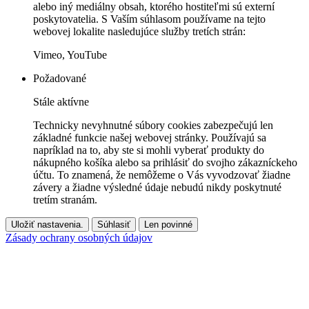
alebo iný mediálny obsah, ktorého hostiteľmi sú externí
poskytovatelia. S Vaším súhlasom používame na tejto
webovej lokalite nasledujúce služby tretích strán:
Vimeo, YouTube
Požadované
Stále aktívne
Technicky nevyhnutné súbory cookies zabezpečujú len
základné funkcie našej webovej stránky. Používajú sa
napríklad na to, aby ste si mohli vyberať produkty do
nákupného košíka alebo sa prihlásiť do svojho zákazníckeho
účtu. To znamená, že nemôžeme o Vás vyvodzovať žiadne
závery a žiadne výsledné údaje nebudú nikdy poskytnuté
tretím stranám.
Uložiť nastavenia.
Súhlasiť
Len povinné
Zásady ochrany osobných údajov