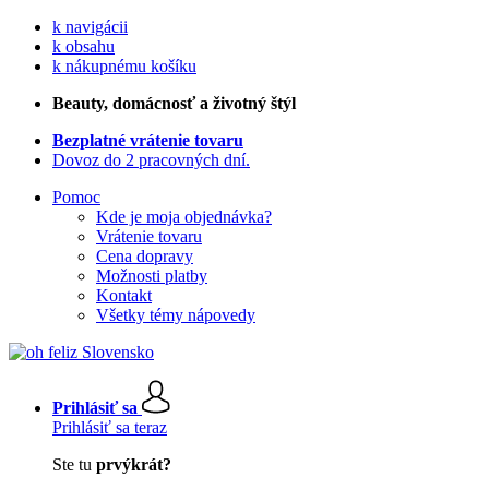
k navigácii
k obsahu
k nákupnému košíku
Beauty
, domácnosť a životný štýl
Bezplatné vrátenie tovaru
Dovoz do 2 pracovných dní.
Pomoc
Kde je moja objednávka?
Vrátenie tovaru
Cena dopravy
Možnosti platby
Kontakt
Všetky témy nápovedy
Prihlásiť sa
Prihlásiť sa teraz
Ste tu
prvýkrát?