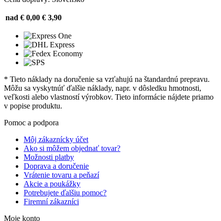
nad € 0,00
€ 3,90
* Tieto náklady na doručenie sa vzťahujú na štandardnú prepravu.
Môžu sa vyskytnúť ďalšie náklady, napr. v dôsledku hmotnosti,
veľkosti alebo vlastností výrobkov. Tieto informácie nájdete priamo
v popise produktu.
Pomoc a podpora
Môj zákaznícky účet
Ako si môžem objednať tovar?
Možnosti platby
Doprava a doručenie
Vrátenie tovaru a peňazí
Akcie a poukážky
Potrebujete ďalšiu pomoc?
Firemní zákazníci
Moje konto