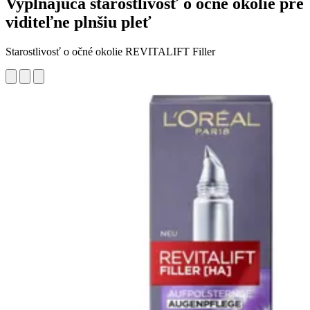
Vypĺňajúca starostlivosť o očné okolie pre
viditeľne plnšiu pleť
Starostlivosť o očné okolie REVITALIFT Filler