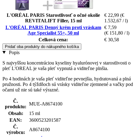
L'ORÉAL PARIS Starostlivosť o očné okolie
€ 22,99
(€
REVITALIFT Filler, 15 ml
1.532,67 / l)
L'ORÉAL PARIS Denný krém proti vráskam
€ 7,59
Age Specialist 55+, 50 ml
(€ 151,80 / l)
Celková cena:
€ 30,58
Pridať oba produkty do nákupného košíka
Popis
S najvyššou koncentráciou kyseliny hyalurónovej v starostlivosti o
pleť L'OREAL je vaša pleť vypnutá a viditeľne plnšia.
Po 4 hodinách je vaša pleť viditeľne pevnejšia, hydratovaná a plná
pružnosti. Po 4 týždňoch sú vrásky viditeľne zjemnené a vačky pod
očami už nie sú také výrazné.
Č.
MUE-A8674100
produktu:
Obsah:
15 ml
EAN:
3600523201587
Č.
A8674100
výrobcu: