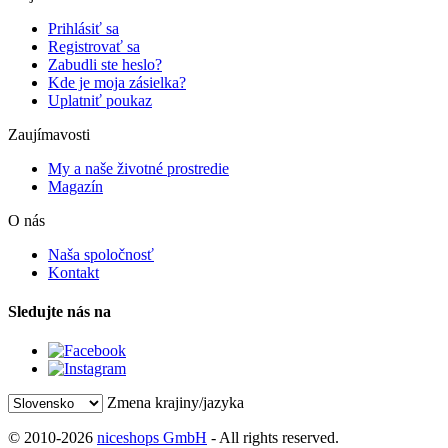
Prihlásiť sa
Registrovať sa
Zabudli ste heslo?
Kde je moja zásielka?
Uplatniť poukaz
Zaujímavosti
My a naše životné prostredie
Magazín
O nás
Naša spoločnosť
Kontakt
Sledujte nás na
Zmena krajiny/jazyka
© 2010-2026
niceshops GmbH
- All rights reserved.