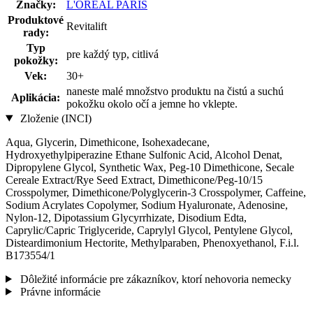
Značky:
L'ORÉAL PARIS
Produktové
Revitalift
rady:
Typ
pre každý typ, citlivá
pokožky:
Vek:
30+
naneste malé množstvo produktu na čistú a suchú
Aplikácia:
pokožku okolo očí a jemne ho vklepte.
Zloženie (INCI)
Aqua, Glycerin, Dimethicone, Isohexadecane,
Hydroxyethylpiperazine Ethane Sulfonic Acid, Alcohol Denat,
Dipropylene Glycol, Synthetic Wax, Peg-10 Dimethicone, Secale
Cereale Extract/Rye Seed Extract, Dimethicone/Peg-10/15
Crosspolymer, Dimethicone/Polyglycerin-3 Crosspolymer, Caffeine,
Sodium Acrylates Copolymer, Sodium Hyaluronate, Adenosine,
Nylon-12, Dipotassium Glycyrrhizate, Disodium Edta,
Caprylic/Capric Triglyceride, Caprylyl Glycol, Pentylene Glycol,
Disteardimonium Hectorite, Methylparaben, Phenoxyethanol, F.i.l.
B173554/1
Dôležité informácie pre zákazníkov, ktorí nehovoria nemecky
Právne informácie