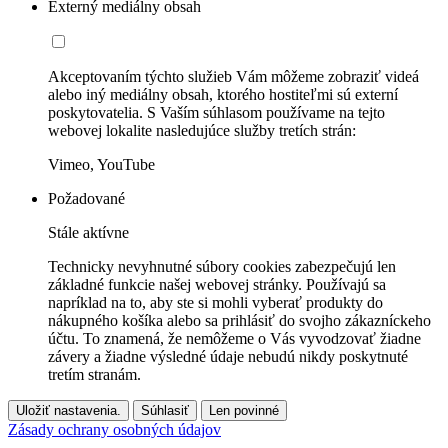
Externý mediálny obsah
Akceptovaním týchto služieb Vám môžeme zobraziť videá
alebo iný mediálny obsah, ktorého hostiteľmi sú externí
poskytovatelia. S Vaším súhlasom používame na tejto
webovej lokalite nasledujúce služby tretích strán:
Vimeo, YouTube
Požadované
Stále aktívne
Technicky nevyhnutné súbory cookies zabezpečujú len
základné funkcie našej webovej stránky. Používajú sa
napríklad na to, aby ste si mohli vyberať produkty do
nákupného košíka alebo sa prihlásiť do svojho zákazníckeho
účtu. To znamená, že nemôžeme o Vás vyvodzovať žiadne
závery a žiadne výsledné údaje nebudú nikdy poskytnuté
tretím stranám.
Uložiť nastavenia.
Súhlasiť
Len povinné
Zásady ochrany osobných údajov