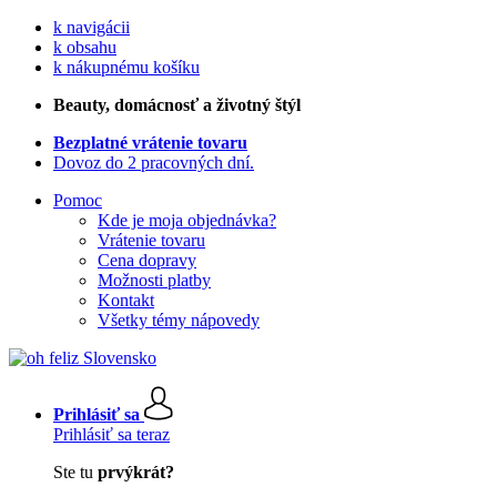
k navigácii
k obsahu
k nákupnému košíku
Beauty
, domácnosť a životný štýl
Bezplatné vrátenie tovaru
Dovoz do 2 pracovných dní.
Pomoc
Kde je moja objednávka?
Vrátenie tovaru
Cena dopravy
Možnosti platby
Kontakt
Všetky témy nápovedy
Prihlásiť sa
Prihlásiť sa teraz
Ste tu
prvýkrát?