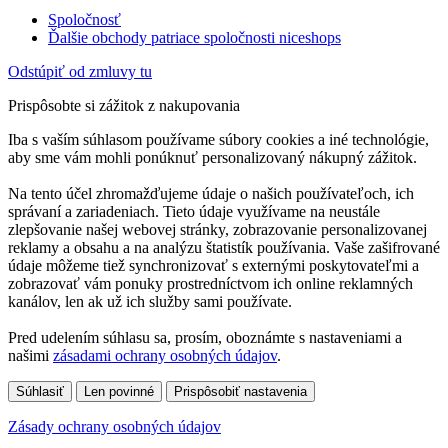
Spoločnosť
Ďalšie obchody patriace spoločnosti niceshops
Odstúpiť od zmluvy tu
Prispôsobte si zážitok z nakupovania
Iba s vaším súhlasom používame súbory cookies a iné technológie,
aby sme vám mohli ponúknuť personalizovaný nákupný zážitok.
Na tento účel zhromažďujeme údaje o našich používateľoch, ich
správaní a zariadeniach. Tieto údaje využívame na neustále
zlepšovanie našej webovej stránky, zobrazovanie personalizovanej
reklamy a obsahu a na analýzu štatistík používania. Vaše zašifrované
údaje môžeme tiež synchronizovať s externými poskytovateľmi a
zobrazovať vám ponuky prostredníctvom ich online reklamných
kanálov, len ak už ich služby sami používate.
Pred udelením súhlasu sa, prosím, oboznámte s nastaveniami a
našimi
zásadami ochrany osobných údajov
.
Súhlasiť
Len povinné
Prispôsobiť nastavenia
Zásady ochrany osobných údajov