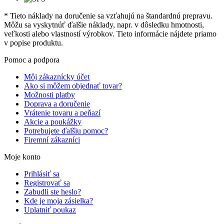
* Tieto náklady na doručenie sa vzťahujú na štandardnú prepravu.
Môžu sa vyskytnúť ďalšie náklady, napr. v dôsledku hmotnosti,
veľkosti alebo vlastností výrobkov. Tieto informácie nájdete priamo
v popise produktu.
Pomoc a podpora
Môj zákaznícky účet
Ako si môžem objednať tovar?
Možnosti platby
Doprava a doručenie
Vrátenie tovaru a peňazí
Akcie a poukážky
Potrebujete ďalšiu pomoc?
Firemní zákazníci
Moje konto
Prihlásiť sa
Registrovať sa
Zabudli ste heslo?
Kde je moja zásielka?
Uplatniť poukaz