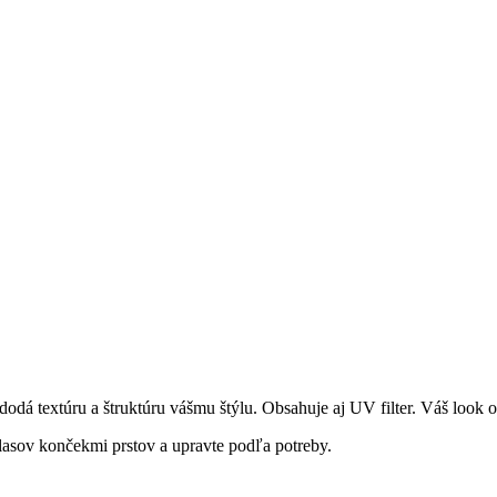
dodá textúru a štruktúru vášmu štýlu. Obsahuje aj UV filter. Váš look ok
asov končekmi prstov a upravte podľa potreby.