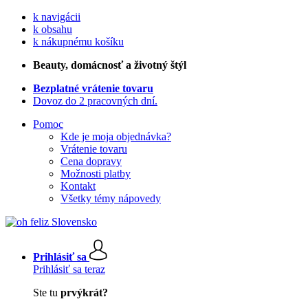
k navigácii
k obsahu
k nákupnému košíku
Beauty
, domácnosť a životný štýl
Bezplatné vrátenie tovaru
Dovoz do 2 pracovných dní.
Pomoc
Kde je moja objednávka?
Vrátenie tovaru
Cena dopravy
Možnosti platby
Kontakt
Všetky témy nápovedy
Prihlásiť sa
Prihlásiť sa teraz
Ste tu
prvýkrát?