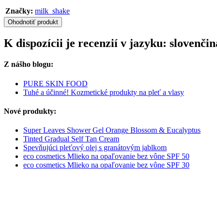
Značky:
milk_shake
Ohodnotiť produkt
K dispozícii je recenzií v jazyku: slovenč
Z nášho blogu:
PURE SKIN FOOD
Tuhé a účinné! Kozmetické produkty na pleť a vlasy
Nové produkty:
Super Leaves Shower Gel Orange Blossom & Eucalyptus
Tinted Gradual Self Tan Cream
Spevňujúci pleťový olej s granátovým jablkom
eco cosmetics Mlieko na opaľovanie bez vône SPF 50
eco cosmetics Mlieko na opaľovanie bez vône SPF 30