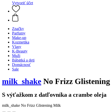
Vytvoriť účet
Značky
Parfumy
Make-up
Kozmetika
Vlasy
K-Beauty
Muži
Bábätká a deti
Domácnosť
Sale
milk_shake
No Frizz Glistening
S výťažkom z datľovníka a crambe oleja
milk_shake No Frizz Glistening Milk