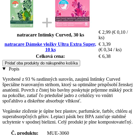
€ 2,99
(€ 0,10 /
natracare Intímky Curved, 30 ks
ks)
natracare Dámske vložky Ultra Extra Super,
€ 3,39
10 ks
(€ 0,34 / ks)
Celková cena:
€ 6,38
Pridať oba produkty do nákupného košíka
Popis
Vyrobené z 93 % rastlinných surovín, zaujmú Intímky Curved
špeciálne tvarovaným strihom, ktorý sa optimálne prispôsobí ženskej
anatómii. Povrch z čistej bio bavlny poskytuje príjemne mäkký pocit
na pokožke, zatiaľ čo priedušné jadro z celulózy vo vnútri
spoľahlivo a diskrétne absorbuje vlhkosť.
Vegánske zloženie je úplne bez plastov, parfumácie, farbív, chlóru aj
superabsorpčných gélov. Lepiaci pásik bez BPA zaisťuje stabilné
uchytenie v spodnej bielizni. Celý produkt je plne kompostovateľný.
Č. produktu:
MUE-3060