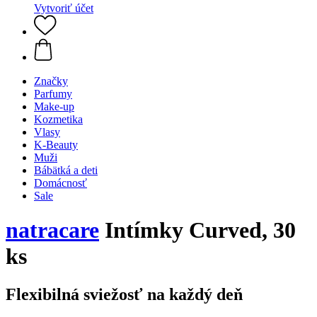
Vytvoriť účet
Značky
Parfumy
Make-up
Kozmetika
Vlasy
K-Beauty
Muži
Bábätká a deti
Domácnosť
Sale
natracare
Intímky Curved, 30
ks
Flexibilná sviežosť na každý deň