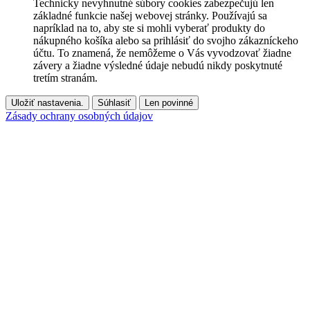
Technicky nevyhnutné súbory cookies zabezpečujú len
základné funkcie našej webovej stránky. Používajú sa
napríklad na to, aby ste si mohli vyberať produkty do
nákupného košíka alebo sa prihlásiť do svojho zákazníckeho
účtu. To znamená, že nemôžeme o Vás vyvodzovať žiadne
závery a žiadne výsledné údaje nebudú nikdy poskytnuté
tretím stranám.
Uložiť nastavenia.
Súhlasiť
Len povinné
Zásady ochrany osobných údajov