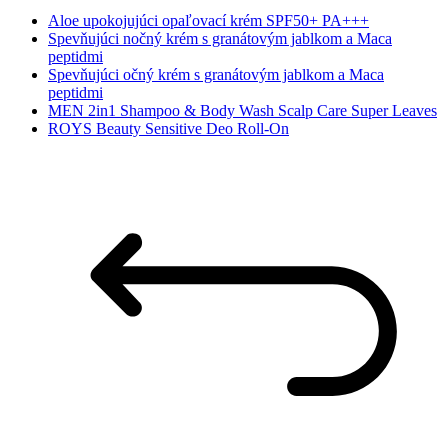
Aloe upokojujúci opaľovací krém SPF50+ PA+++
Spevňujúci nočný krém s granátovým jablkom a Maca
peptidmi
Spevňujúci očný krém s granátovým jablkom a Maca
peptidmi
MEN 2in1 Shampoo & Body Wash Scalp Care Super Leaves
ROYS Beauty Sensitive Deo Roll-On