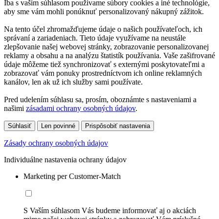
Iba s vaším súhlasom používame súbory cookies a iné technológie,
aby sme vám mohli ponúknuť personalizovaný nákupný zážitok.
Na tento účel zhromažďujeme údaje o našich používateľoch, ich
správaní a zariadeniach. Tieto údaje využívame na neustále
zlepšovanie našej webovej stránky, zobrazovanie personalizovanej
reklamy a obsahu a na analýzu štatistík používania. Vaše zašifrované
údaje môžeme tiež synchronizovať s externými poskytovateľmi a
zobrazovať vám ponuky prostredníctvom ich online reklamných
kanálov, len ak už ich služby sami používate.
Pred udelením súhlasu sa, prosím, oboznámte s nastaveniami a
našimi
zásadami ochrany osobných údajov
.
Súhlasiť
Len povinné
Prispôsobiť nastavenia
Zásady ochrany osobných údajov
Individuálne nastavenia ochrany údajov
Marketing per Customer-Match
S Vaším súhlasom Vás budeme informovať aj o akciách