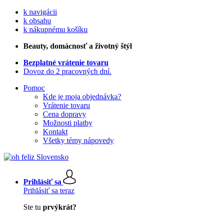
k navigácii
k obsahu
k nákupnému košíku
Beauty
, domácnosť a životný štýl
Bezplatné vrátenie tovaru
Dovoz do 2 pracovných dní.
Pomoc
Kde je moja objednávka?
Vrátenie tovaru
Cena dopravy
Možnosti platby
Kontakt
Všetky témy nápovedy
Prihlásiť sa
Prihlásiť sa teraz
Ste tu
prvýkrát?