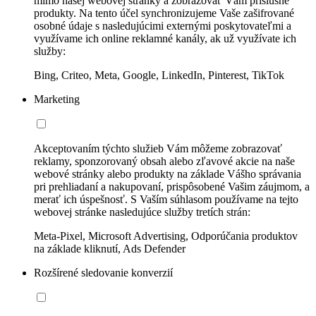
mimo našej webovej stránky a zobrazovať Vám príslušné
produkty. Na tento účel synchronizujeme Vaše zašifrované
osobné údaje s nasledujúcimi externými poskytovateľmi a
využívame ich online reklamné kanály, ak už využívate ich
služby:
Bing, Criteo, Meta, Google, LinkedIn, Pinterest, TikTok
Marketing
Akceptovaním týchto služieb Vám môžeme zobrazovať
reklamy, sponzorovaný obsah alebo zľavové akcie na naše
webové stránky alebo produkty na základe Vášho správania
pri prehliadaní a nakupovaní, prispôsobené Vašim záujmom, a
merať ich úspešnosť. S Vaším súhlasom používame na tejto
webovej stránke nasledujúce služby tretích strán:
Meta-Pixel, Microsoft Advertising, Odporúčania produktov
na základe kliknutí, Ads Defender
Rozšírené sledovanie konverzií