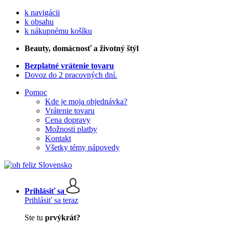
k navigácii
k obsahu
k nákupnému košíku
Beauty
, domácnosť a životný štýl
Bezplatné vrátenie tovaru
Dovoz do 2 pracovných dní.
Pomoc
Kde je moja objednávka?
Vrátenie tovaru
Cena dopravy
Možnosti platby
Kontakt
Všetky témy nápovedy
Prihlásiť sa
Prihlásiť sa teraz
Ste tu
prvýkrát?