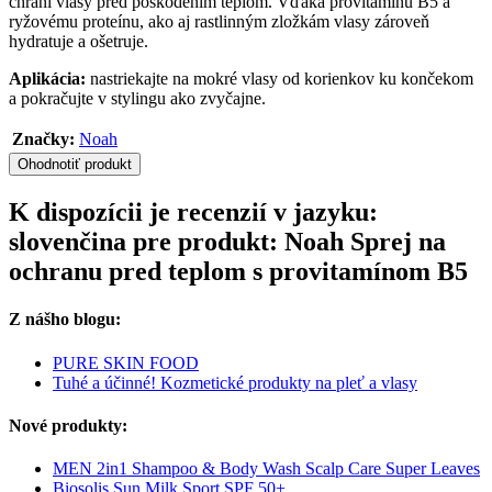
chráni vlasy pred poškodením teplom. Vďaka provitamínu B5 a
ryžovému proteínu, ako aj rastlinným zložkám vlasy zároveň
hydratuje a ošetruje.
Aplikácia:
nastriekajte na mokré vlasy od korienkov ku končekom
a pokračujte v stylingu ako zvyčajne.
Značky:
Noah
Ohodnotiť produkt
K dispozícii je recenzií v jazyku:
slovenčina pre produkt: Noah Sprej na
ochranu pred teplom s provitamínom B5
Z nášho blogu:
PURE SKIN FOOD
Tuhé a účinné! Kozmetické produkty na pleť a vlasy
Nové produkty:
MEN 2in1 Shampoo & Body Wash Scalp Care Super Leaves
Biosolis Sun Milk Sport SPF 50+