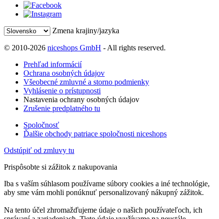
Zmena krajiny/jazyka
© 2010-2026
niceshops GmbH
- All rights reserved.
Prehľad informácií
Ochrana osobných údajov
Všeobecné zmluvné a storno podmienky
Vyhlásenie o prístupnosti
Nastavenia ochrany osobných údajov
Zrušenie predplatného tu
Spoločnosť
Ďalšie obchody patriace spoločnosti niceshops
Odstúpiť od zmluvy tu
Prispôsobte si zážitok z nakupovania
Iba s vaším súhlasom používame súbory cookies a iné technológie,
aby sme vám mohli ponúknuť personalizovaný nákupný zážitok.
Na tento účel zhromažďujeme údaje o našich používateľoch, ich
správaní a zariadeniach. Tieto údaje využívame na neustále