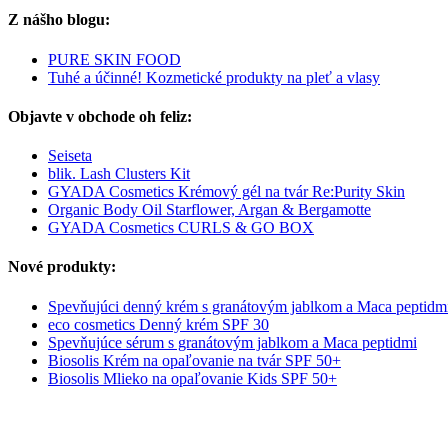
Z nášho blogu:
PURE SKIN FOOD
Tuhé a účinné! Kozmetické produkty na pleť a vlasy
Objavte v obchode oh feliz:
Seiseta
blik. Lash Clusters Kit
GYADA Cosmetics Krémový gél na tvár Re:Purity Skin
Organic Body Oil Starflower, Argan & Bergamotte
GYADA Cosmetics CURLS & GO BOX
Nové produkty:
Spevňujúci denný krém s granátovým jablkom a Maca peptidm
eco cosmetics Denný krém SPF 30
Spevňujúce sérum s granátovým jablkom a Maca peptidmi
Biosolis Krém na opaľovanie na tvár SPF 50+
Biosolis Mlieko na opaľovanie Kids SPF 50+