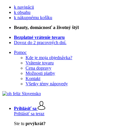
k navigácii
k obsahu
k nákupnému košíku
Beauty
, domácnosť a životný štýl
Bezplatné vrátenie tovaru
Dovoz do 2 pracovných dní.
Pomoc
Kde je moja objednávka?
Vrátenie tovaru
Cena dopravy
Možnosti platby
Kontakt
Všetky témy nápovedy
Prihlásiť sa
Prihlásiť sa teraz
Ste tu
prvýkrát?