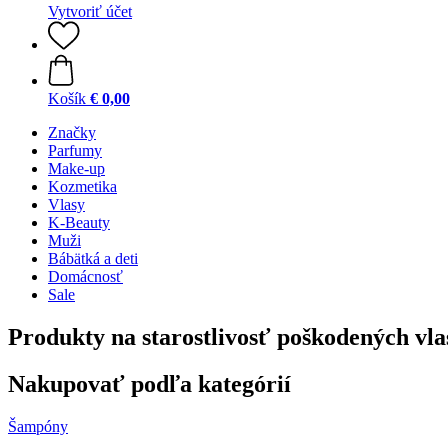
Vytvoriť účet
Košík
€ 0,00
Značky
Parfumy
Make-up
Kozmetika
Vlasy
K-Beauty
Muži
Bábätká a deti
Domácnosť
Sale
Produkty na starostlivosť poškodených vl
Nakupovať podľa kategórií
Šampóny