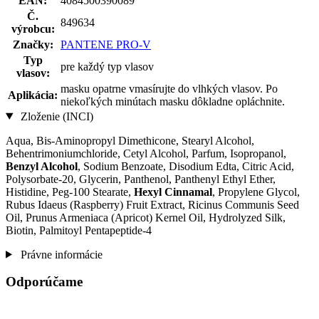
EAN:
4084500390089
Č.
849634
výrobcu:
Značky:
PANTENE PRO-V
Typ
pre každý typ vlasov
vlasov:
masku opatrne vmasírujte do vlhkých vlasov. Po
Aplikácia:
niekoľkých minútach masku dôkladne opláchnite.
Zloženie (INCI)
Aqua, Bis-Aminopropyl Dimethicone, Stearyl Alcohol,
Behentrimoniumchloride, Cetyl Alcohol, Parfum, Isopropanol,
Benzyl Alcohol
, Sodium Benzoate, Disodium Edta, Citric Acid,
Polysorbate-20, Glycerin, Panthenol, Panthenyl Ethyl Ether,
Histidine, Peg-100 Stearate,
Hexyl Cinnamal
, Propylene Glycol,
Rubus Idaeus (Raspberry) Fruit Extract, Ricinus Communis Seed
Oil, Prunus Armeniaca (Apricot) Kernel Oil, Hydrolyzed Silk,
Biotin, Palmitoyl Pentapeptide-4
Právne informácie
Odporúčame