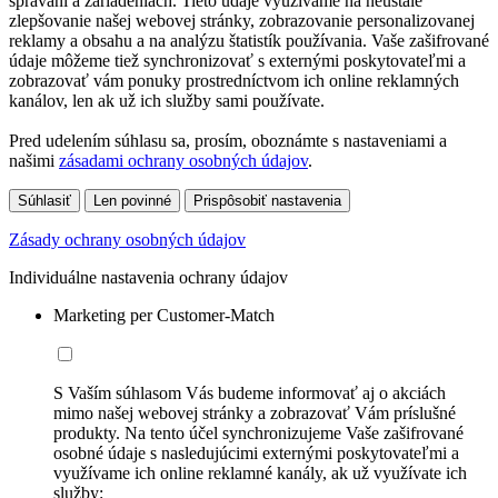
správaní a zariadeniach. Tieto údaje využívame na neustále
zlepšovanie našej webovej stránky, zobrazovanie personalizovanej
reklamy a obsahu a na analýzu štatistík používania. Vaše zašifrované
údaje môžeme tiež synchronizovať s externými poskytovateľmi a
zobrazovať vám ponuky prostredníctvom ich online reklamných
kanálov, len ak už ich služby sami používate.
Pred udelením súhlasu sa, prosím, oboznámte s nastaveniami a
našimi
zásadami ochrany osobných údajov
.
Súhlasiť
Len povinné
Prispôsobiť nastavenia
Zásady ochrany osobných údajov
Individuálne nastavenia ochrany údajov
Marketing per Customer-Match
S Vaším súhlasom Vás budeme informovať aj o akciách
mimo našej webovej stránky a zobrazovať Vám príslušné
produkty. Na tento účel synchronizujeme Vaše zašifrované
osobné údaje s nasledujúcimi externými poskytovateľmi a
využívame ich online reklamné kanály, ak už využívate ich
služby: