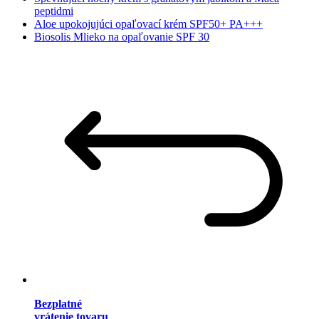
peptidmi
Aloe upokojujúci opaľovací krém SPF50+ PA+++
Biosolis Mlieko na opaľovanie SPF 30
Bezplatné
vrátenie tovaru