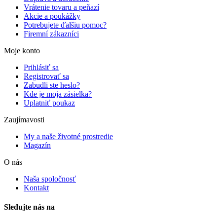
Vrátenie tovaru a peňazí
Akcie a poukážky
Potrebujete ďalšiu pomoc?
Firemní zákazníci
Moje konto
Prihlásiť sa
Registrovať sa
Zabudli ste heslo?
Kde je moja zásielka?
Uplatniť poukaz
Zaujímavosti
My a naše životné prostredie
Magazín
O nás
Naša spoločnosť
Kontakt
Sledujte nás na