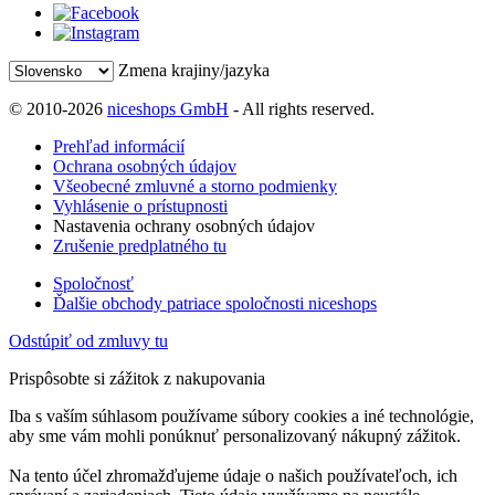
Zmena krajiny/jazyka
© 2010-2026
niceshops GmbH
- All rights reserved.
Prehľad informácií
Ochrana osobných údajov
Všeobecné zmluvné a storno podmienky
Vyhlásenie o prístupnosti
Nastavenia ochrany osobných údajov
Zrušenie predplatného tu
Spoločnosť
Ďalšie obchody patriace spoločnosti niceshops
Odstúpiť od zmluvy tu
Prispôsobte si zážitok z nakupovania
Iba s vaším súhlasom používame súbory cookies a iné technológie,
aby sme vám mohli ponúknuť personalizovaný nákupný zážitok.
Na tento účel zhromažďujeme údaje o našich používateľoch, ich