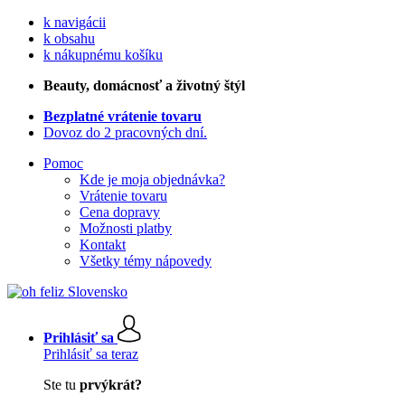
k navigácii
k obsahu
k nákupnému košíku
Beauty
, domácnosť a životný štýl
Bezplatné vrátenie tovaru
Dovoz do 2 pracovných dní.
Pomoc
Kde je moja objednávka?
Vrátenie tovaru
Cena dopravy
Možnosti platby
Kontakt
Všetky témy nápovedy
Prihlásiť sa
Prihlásiť sa teraz
Ste tu
prvýkrát?