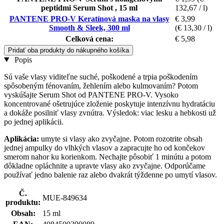
peptidmi Serum Shot , 15 ml
132,67 / l)
PANTENE PRO-V Keratínová maska na vlasy
€ 3,99
Smooth & Sleek, 300 ml
(€ 13,30 / l)
Celková cena:
€ 5,98
Pridať oba produkty do nákupného košíka
Popis
Sú vaše vlasy viditeľne suché, poškodené a trpia poškodením
spôsobeným fénovaním, žehlením alebo kulmovaním? Potom
vyskúšajte Serum Shot od PANTENE PRO-V. Vysoko
koncentrované ošetrujúce zloženie poskytuje intenzívnu hydratáciu
a dokáže posilniť vlasy zvnútra. Výsledok: viac lesku a hebkosti už
po jednej aplikácii.
Aplikácia:
umyte si vlasy ako zvyčajne. Potom rozotrite obsah
jednej ampulky do vlhkých vlasov a zapracujte ho od končekov
smerom nahor ku korienkom. Nechajte pôsobiť 1 minútu a potom
dôkladne opláchnite a upravte vlasy ako zvyčajne. Odporúčame
používať jedno balenie raz alebo dvakrát týždenne po umytí vlasov.
Č.
MUE-849634
produktu:
Obsah:
15 ml