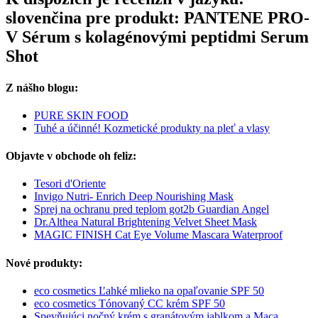
slovenčina pre produkt: PANTENE PRO-
V Sérum s kolagénovými peptidmi Serum
Shot
Z nášho blogu:
PURE SKIN FOOD
Tuhé a účinné! Kozmetické produkty na pleť a vlasy
Objavte v obchode oh feliz:
Tesori d'Oriente
Invigo Nutri- Enrich Deep Nourishing Mask
Sprej na ochranu pred teplom got2b Guardian Angel
Dr.Althea Natural Brightening Velvet Sheet Mask
MAGIC FINISH Cat Eye Volume Mascara Waterproof
Nové produkty:
eco cosmetics Ľahké mlieko na opaľovanie SPF 50
eco cosmetics Tónovaný CC krém SPF 50
Spevňujúci nočný krém s granátovým jablkom a Maca