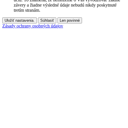
závery a žiadne výsledné údaje nebudú nikdy poskytnuté
tretím stranám.
Uložiť nastavenia.
Súhlasiť
Len povinné
Zásady ochrany osobných údajov