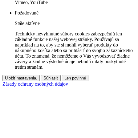
Vimeo, YouTube
Požadované
Stále aktívne
Technicky nevyhnutné súbory cookies zabezpečujú len
základné funkcie našej webovej stránky. Používajú sa
napríklad na to, aby ste si mohli vyberať produkty do
nákupného košíka alebo sa prihlásiť do svojho zákazníckeho
účtu. To znamená, že nemôžeme o Vás vyvodzovať žiadne
závery a žiadne výsledné údaje nebudú nikdy poskytnuté
tretím stranám.
Uložiť nastavenia.
Súhlasiť
Len povinné
Zásady ochrany osobných údajov