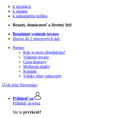
k navigácii
k obsahu
k nákupnému košíku
Beauty
, domácnosť a životný štýl
Bezplatné vrátenie tovaru
Dovoz do 2 pracovných dní.
Pomoc
Kde je moja objednávka?
Vrátenie tovaru
Cena dopravy
Možnosti platby
Kontakt
Všetky témy nápovedy
Prihlásiť sa
Prihlásiť sa teraz
Ste tu
prvýkrát?