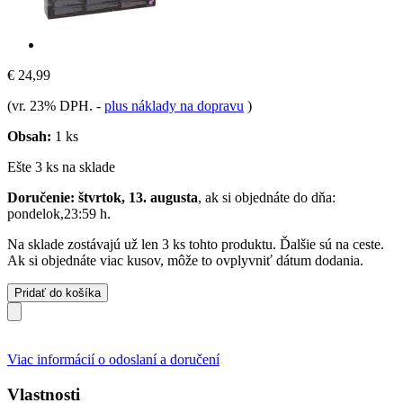
€ 24,99
(vr. 23% DPH.
-
plus náklady na dopravu
)
Obsah:
1 ks
Ešte 3 ks na sklade
Doručenie: štvrtok, 13. augusta
, ak si objednáte do dňa:
pondelok,23:59 h
.
Na sklade zostávajú už len 3 ks tohto produktu. Ďalšie sú na ceste.
Ak si objednáte viac kusov, môže to ovplyvniť dátum dodania.
Pridať do košíka
Viac informácií o odoslaní a doručení
Vlastnosti