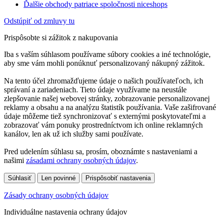
Ďalšie obchody patriace spoločnosti niceshops
Odstúpiť od zmluvy tu
Prispôsobte si zážitok z nakupovania
Iba s vaším súhlasom používame súbory cookies a iné technológie,
aby sme vám mohli ponúknuť personalizovaný nákupný zážitok.
Na tento účel zhromažďujeme údaje o našich používateľoch, ich
správaní a zariadeniach. Tieto údaje využívame na neustále
zlepšovanie našej webovej stránky, zobrazovanie personalizovanej
reklamy a obsahu a na analýzu štatistík používania. Vaše zašifrované
údaje môžeme tiež synchronizovať s externými poskytovateľmi a
zobrazovať vám ponuky prostredníctvom ich online reklamných
kanálov, len ak už ich služby sami používate.
Pred udelením súhlasu sa, prosím, oboznámte s nastaveniami a
našimi
zásadami ochrany osobných údajov
.
Súhlasiť
Len povinné
Prispôsobiť nastavenia
Zásady ochrany osobných údajov
Individuálne nastavenia ochrany údajov