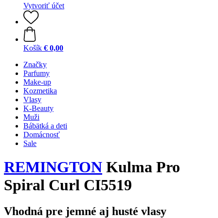
Vytvoriť účet
Košík
€ 0,00
Značky
Parfumy
Make-up
Kozmetika
Vlasy
K-Beauty
Muži
Bábätká a deti
Domácnosť
Sale
REMINGTON
Kulma Pro
Spiral Curl CI5519
Vhodná pre jemné aj husté vlasy