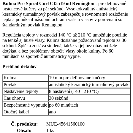
Kulma Pro Spiral Curl CI5519 od Remington
- pre definované
prstencové kučery za pár sekúnd. Vysokokvalitný antistatický
keramický turmalínový povlak zabezpečuje rovnomerné rozloženie
tepla a ponúka 4-násobnú ochranu vašich vlasov v porovnaní so
štandardným povlak Remington.
Regulácia teploty v rozmedzí 140 °C až 210 °C umožňuje použitie
na tenké aj husté vlasy. Kulma dosiahne požadovanú teplotu za 30
sekúnd. Špička zostáva studená, takže sa jej bez obáv môžete
dotýkať a bez problémov obtočiť vlasy okolo kulmy. Po 60
minútach sa spotrebič automaticky vypne.
Prehľad detailov
Kulma
19 mm pre definované kučery
Povlak
antistatický keramický turmalínový povlak
Nastavenie teploty
8 nastavení (140 - 210 °C)
Čas ohrevu
30 sekúnd
Bezpečnostné vypnutie
po 60 minútach
Otočný kábel
áno
Č. produktu:
MUE-45641560100
Obsah:
1 ks