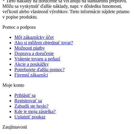
* Tieto náklady na doručenie sa vzťahujú na štandardnú prepravu.
Môžu sa vyskytnúť ďalšie náklady, napr. v dôsledku hmotnosti,
veľkosti alebo vlastností výrobkov. Tieto informácie nájdete priamo
v popise produktu.
Pomoc a podpora
Môj zákaznícky účet
Ako si môžem objednať tovar?
Možnosti platby
Doprava a doručenie
Vrátenie tovaru a peňazí
Akcie a poukážky
Potrebujete ďalšiu pomoc?
Firemní zákazníci
Moje konto
Prihlásiť sa
Registrovať sa
Zabudli ste heslo?
Kde je moja zásielka?
Uplatniť poukaz
Zaujímavosti