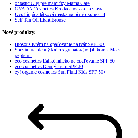
ohtastic Olej pre mamičky Mama Care
GYADA Cosmetics Krotiaca maska na vlasy
Uvoľňujúca látková maska na očné okolie č. 4
Self Tan Oil Light Bronze
Nové produkty:
Biosolis Krém na opaľovanie na tvár SPF 50+
Spevňujúci denný krém s granátovým jablkom a Maca
peptidmi
eco cosmetics Ľahké mlieko na opaľovanie SPF 50
eco cosmetics Denný krém SPF 30
ey! organic cosmetics Sun Fluid Kids SPF 50+