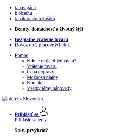
k navigácii
k obsahu
k nákupnému košíku
Beauty
, domácnosť a životný štýl
Bezplatné vrátenie tovaru
Dovoz do 2 pracovných dní.
Pomoc
Kde je moja objednávka?
Vrátenie tovaru
Cena dopravy
Možnosti platby
Kontakt
Všetky témy nápovedy
Prihlásiť sa
Prihlásiť sa teraz
Ste tu
prvýkrát?