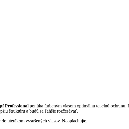
f Professional
ponúka farbeným vlasom optimálnu tepelnú ochranu. Ľ
epšiu štruktúru a budú sa ľahšie rozčesávať.
jte do uterákom vysušených vlasov. Neoplachujte.