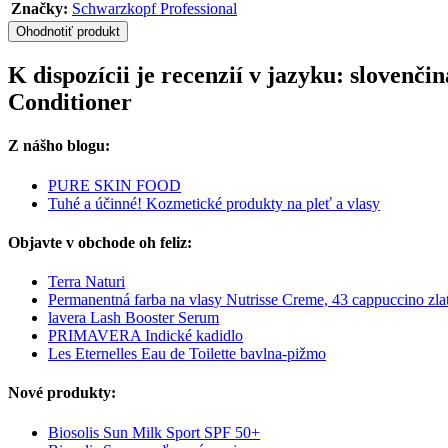
Značky:
Schwarzkopf Professional
Ohodnotiť produkt
K dispozícii je recenzií v jazyku: sloven
Conditioner
Z nášho blogu:
PURE SKIN FOOD
Tuhé a účinné! Kozmetické produkty na pleť a vlasy
Objavte v obchode oh feliz:
Terra Naturi
Permanentná farba na vlasy Nutrisse Creme, 43 cappuccino zl
lavera Lash Booster Serum
PRIMAVERA Indické kadidlo
Les Eternelles Eau de Toilette bavlna-pižmo
Nové produkty:
Biosolis Sun Milk Sport SPF 50+