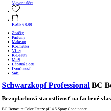
Vytvoriť účet
Košík
€ 0,00
Značky
Parfumy
Make-up
Kozmetika
Vlasy
K-Beauty
Muži
Bábätká a deti
Domácnosť
Sale
Schwarzkopf Professional
BC Bo
Bezoplachová starostlivosť na farbené vla
BC Bonacure Color Freeze pH 4.5 Spray Conditioner