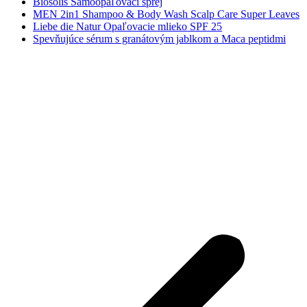
Biosolis Samoopaľovací sprej
MEN 2in1 Shampoo & Body Wash Scalp Care Super Leaves
Liebe die Natur Opaľovacie mlieko SPF 25
Spevňujúce sérum s granátovým jablkom a Maca peptidmi