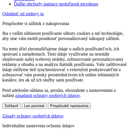
Ďalšie obchody patriace spoločnosti niceshops
Odstúpiť od zmluvy tu
Prispôsobte si zážitok z nakupovania
Iba s vaším súhlasom používame súbory cookies a iné technológie,
aby sme vám mohli ponúknuť personalizovaný nákupný zážitok.
Na tento účel zhromažďujeme údaje o našich používateľoch, ich
správaní a zariadeniach. Tieto údaje využívame na neustále
zlepšovanie našej webovej stránky, zobrazovanie personalizovanej
reklamy a obsahu a na analýzu štatistík používania. Vaše zašifrované
údaje môžeme tiež synchronizovať s externými poskytovateľmi a
zobrazovať vám ponuky prostredníctvom ich online reklamných
kanálov, len ak už ich služby sami používate.
Pred udelením súhlasu sa, prosím, oboznámte s nastaveniami a
našimi
zásadami ochrany osobných údajov
.
Súhlasiť
Len povinné
Prispôsobiť nastavenia
Zásady ochrany osobných údajov
Individuálne nastavenia ochrany údajov