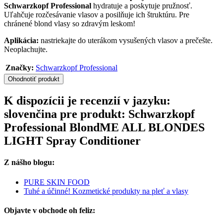
Schwarzkopf Professional
hydratuje a poskytuje pružnosť.
Uľahčuje rozčesávanie vlasov a posilňuje ich štruktúru. Pre
chránené blond vlasy so zdravým leskom!
Aplikácia:
nastriekajte do uterákom vysušených vlasov a prečešte.
Neoplachujte.
Značky:
Schwarzkopf Professional
Ohodnotiť produkt
K dispozícii je recenzií v jazyku:
slovenčina pre produkt: Schwarzkopf
Professional BlondME ALL BLONDES
LIGHT Spray Conditioner
Z nášho blogu:
PURE SKIN FOOD
Tuhé a účinné! Kozmetické produkty na pleť a vlasy
Objavte v obchode oh feliz: