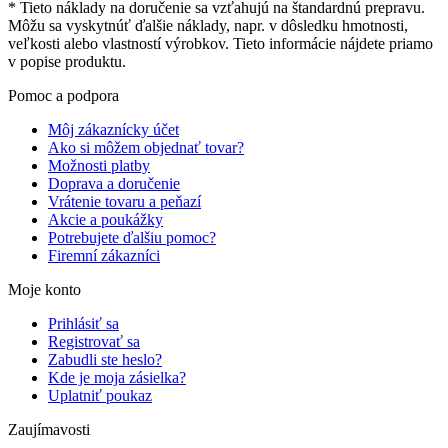
* Tieto náklady na doručenie sa vzťahujú na štandardnú prepravu.
Môžu sa vyskytnúť ďalšie náklady, napr. v dôsledku hmotnosti,
veľkosti alebo vlastností výrobkov. Tieto informácie nájdete priamo
v popise produktu.
Pomoc a podpora
Môj zákaznícky účet
Ako si môžem objednať tovar?
Možnosti platby
Doprava a doručenie
Vrátenie tovaru a peňazí
Akcie a poukážky
Potrebujete ďalšiu pomoc?
Firemní zákazníci
Moje konto
Prihlásiť sa
Registrovať sa
Zabudli ste heslo?
Kde je moja zásielka?
Uplatniť poukaz
Zaujímavosti