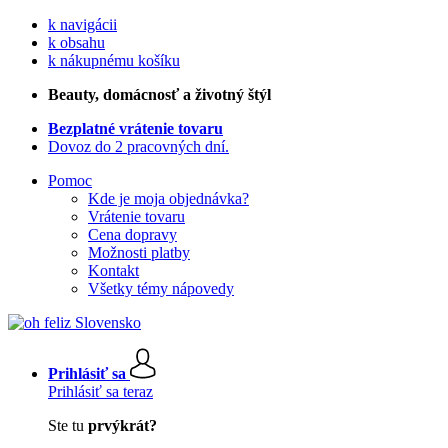
k navigácii
k obsahu
k nákupnému košíku
Beauty
, domácnosť a životný štýl
Bezplatné vrátenie tovaru
Dovoz do 2 pracovných dní.
Pomoc
Kde je moja objednávka?
Vrátenie tovaru
Cena dopravy
Možnosti platby
Kontakt
Všetky témy nápovedy
Prihlásiť sa
Prihlásiť sa teraz
Ste tu
prvýkrát?