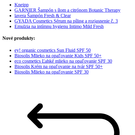
Kneipp
GARNIER Šampón s ílom a citrónom Botanic Therapy
lavera Šampón Fresh & Clear
GYADA Cosmetics Sérum na píling a rozjasnenie č. 3
Emulzia na intímnu hygienu Intimo Mild Fresh
Nové produkty:
ey! organic cosmetics Sun Fluid SPF 50
Biosolis Mlieko na opaľovanie Kids SPF 50+
eco cosmetics Ľahké mlieko na opaľovanie SPF 30
Biosolis Krém na opaľovanie na tvár SPF 50+
Biosolis Mlieko na opaľovanie SPF 30