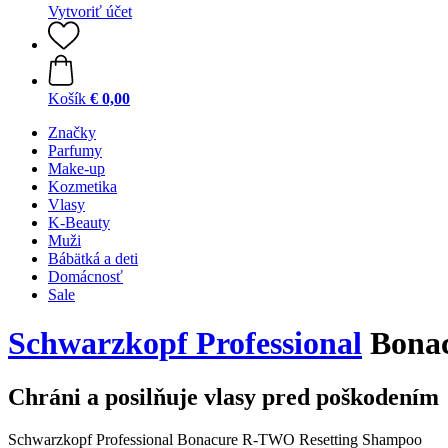
Vytvoriť účet
Košík
€ 0,00
Značky
Parfumy
Make-up
Kozmetika
Vlasy
K-Beauty
Muži
Bábätká a deti
Domácnosť
Sale
Schwarzkopf Professional
Bonac
Chráni a posilňuje vlasy pred poškodením
Schwarzkopf Professional Bonacure R-TWO Resetting Shampoo