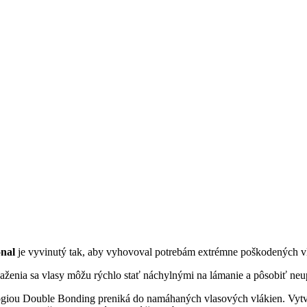
nal
je vyvinutý tak, aby vyhovoval potrebám extrémne poškodených v
enia sa vlasy môžu rýchlo stať náchylnými na lámanie a pôsobiť neu
lógiou Double Bonding preniká do namáhaných vlasových vlákien. Vytv