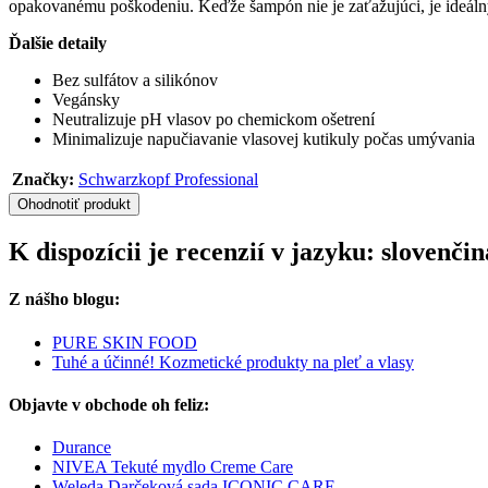
opakovanému poškodeniu. Keďže šampón nie je zaťažujúci, je ideálny 
Ďalšie detaily
Bez sulfátov a silikónov
Vegánsky
Neutralizuje pH vlasov po chemickom ošetrení
Minimalizuje napučiavanie vlasovej kutikuly počas umývania
Značky:
Schwarzkopf Professional
Ohodnotiť produkt
K dispozícii je recenzií v jazyku: slove
Z nášho blogu:
PURE SKIN FOOD
Tuhé a účinné! Kozmetické produkty na pleť a vlasy
Objavte v obchode oh feliz:
Durance
NIVEA Tekuté mydlo Creme Care
Weleda Darčeková sada ICONIC CARE