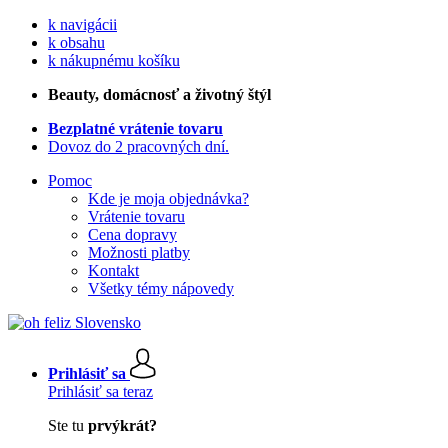
k navigácii
k obsahu
k nákupnému košíku
Beauty
, domácnosť a životný štýl
Bezplatné vrátenie tovaru
Dovoz do 2 pracovných dní.
Pomoc
Kde je moja objednávka?
Vrátenie tovaru
Cena dopravy
Možnosti platby
Kontakt
Všetky témy nápovedy
Prihlásiť sa
Prihlásiť sa teraz
Ste tu
prvýkrát?