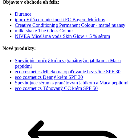
Objavte v obchode oh feliz:
Durance
ipuro Vôňa do miestnosti FC Bayern Mníchov
Creative Conditioning Permanent Colour - matné nuansy
milk_shake The Gloss Colour
NIVEA Micelárna voda Skin Glow + 5 % sérum
Nové produkty:
Spevňujúci nočný krém s granátovým jablkom a Maca
peptidmi
eco cosmetics Mlieko na opaľovanie bez vône SPF 30
eco cosmetics Denný krém SPF 30
Spevňujúce sérum s granátovým jablkom a Maca peptidmi
eco cosmetics Tónovaný CC krém SPF 50