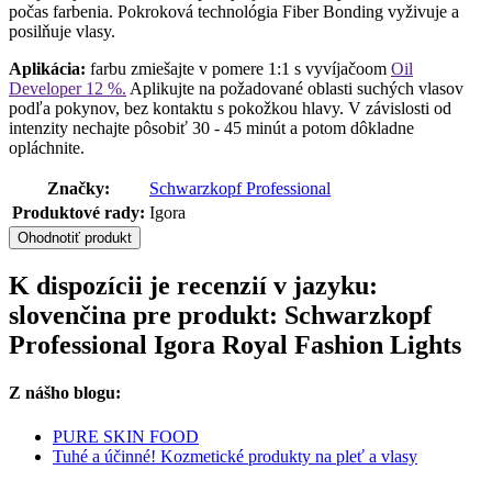
počas farbenia. Pokroková technológia Fiber Bonding vyživuje a
posilňuje vlasy.
Aplikácia:
farbu zmiešajte v pomere 1:1 s vyvíjačoom
Oil
Developer 12 %.
Aplikujte na požadované oblasti suchých vlasov
podľa pokynov, bez kontaktu s pokožkou hlavy. V závislosti od
intenzity nechajte pôsobiť 30 - 45 minút a potom dôkladne
opláchnite.
Značky:
Schwarzkopf Professional
Produktové rady:
Igora
Ohodnotiť produkt
K dispozícii je recenzií v jazyku:
slovenčina pre produkt: Schwarzkopf
Professional Igora Royal Fashion Lights
Z nášho blogu:
PURE SKIN FOOD
Tuhé a účinné! Kozmetické produkty na pleť a vlasy