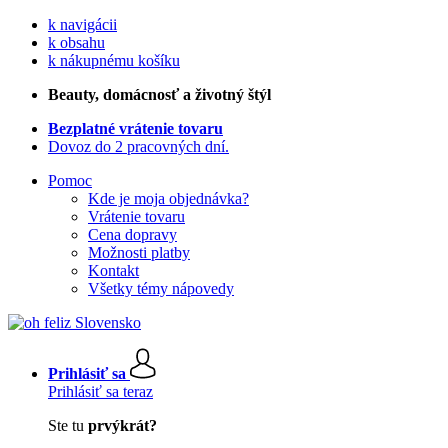
k navigácii
k obsahu
k nákupnému košíku
Beauty
, domácnosť a životný štýl
Bezplatné vrátenie tovaru
Dovoz do 2 pracovných dní.
Pomoc
Kde je moja objednávka?
Vrátenie tovaru
Cena dopravy
Možnosti platby
Kontakt
Všetky témy nápovedy
Prihlásiť sa
Prihlásiť sa teraz
Ste tu
prvýkrát?