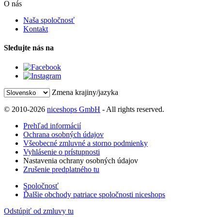
O nás
Naša spoločnosť
Kontakt
Sledujte nás na
Zmena krajiny/jazyka
© 2010-2026
niceshops GmbH
- All rights reserved.
Prehľad informácií
Ochrana osobných údajov
Všeobecné zmluvné a storno podmienky
Vyhlásenie o prístupnosti
Nastavenia ochrany osobných údajov
Zrušenie predplatného tu
Spoločnosť
Ďalšie obchody patriace spoločnosti niceshops
Odstúpiť od zmluvy tu