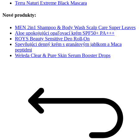
Terra Naturi Extreme Black Mascara
Nové produkty:
MEN 2in1 Shampoo & Body Wash Scalp Care Super Leaves
Aloe upokojujúci opaľovací krém SPF50+ PA+++
ROYS Beauty Sensitive Deo Roll-On
Spevňujúci denný krém s granátovým jablkom a Maca
peptidmi
Weleda Clear & Pure Skin Serum Booster Drops