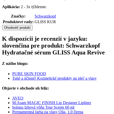
Aplikácia:
2 - 3x týždenne.
Značky:
Schwarzkopf
Produktové rady:
GLISS KUR
Ohodnotiť produkt
K dispozícii je recenzií v jazyku:
slovenčina pre produkt: Schwarzkopf
Hydratačné sérum GLISS Aqua Revive
Z nášho blogu:
PURE SKIN FOOD
Tuhé a účinné! Kozmetické produkty na pleť a vlasy
Objavte v obchode oh feliz:
AVEO
M.Asam MAGIC FINISH Lip Designer Lipliner
bolsius Izbová vôňa True Scents 60 ml
Permamentná farba na vlasy Olia, 1.0 čierna