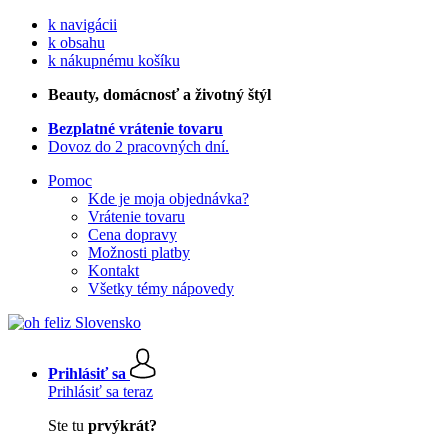
k navigácii
k obsahu
k nákupnému košíku
Beauty
, domácnosť a životný štýl
Bezplatné vrátenie tovaru
Dovoz do 2 pracovných dní.
Pomoc
Kde je moja objednávka?
Vrátenie tovaru
Cena dopravy
Možnosti platby
Kontakt
Všetky témy nápovedy
Prihlásiť sa
Prihlásiť sa teraz
Ste tu
prvýkrát?