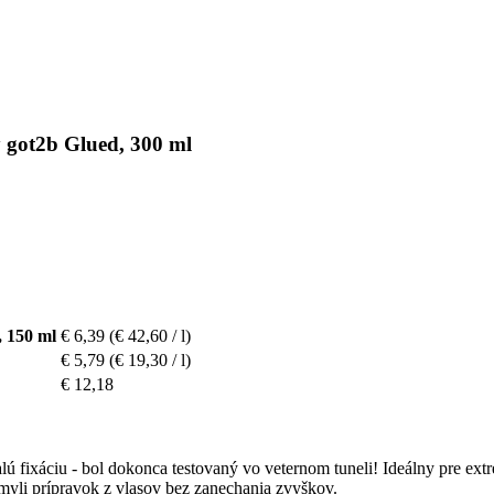
 got2b Glued, 300 ml
, 150 ml
€ 6,39
(€ 42,60 / l)
€ 5,79
(€ 19,30 / l)
€ 12,18
ú fixáciu - bol dokonca testovaný vo veternom tuneli! Ideálny pre ext
yli prípravok z vlasov bez zanechania zvyškov.