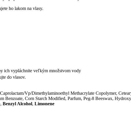
ujete ho lakom na vlasy.
reby ich vypláchnite veľkým množstvom vody
jte do vlasov.
Caprolactam/Vp/Dimethylaminoethyl Methacrylate Copolymer, Cetearyl
 Benzoate, Corn Starch Modified, Parfum, Peg-8 Beeswax, Hydroxyeth
e,
Benzyl Alcohol
,
Limonene