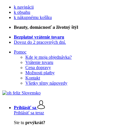
k navigácii
k obsahu
k nákupnému košíku
Beauty
, domácnosť a životný štýl
Bezplatné vrátenie tovaru
Dovoz do 2 pracovných dní.
Pomoc
Kde je moja objednávka?
Vrátenie tovaru
Cena dopravy
Možnosti platby
Kontakt
Všetky témy nápovedy
Prihlásiť sa
Prihlásiť sa teraz
Ste tu
prvýkrát?