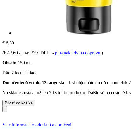
€ 6,39
(
€ 42,60 / l
, vr. 23% DPH.
-
plus náklady na dopravu
)
Obsah:
150 ml
Ešte 7 ks na sklade
Doručenie: štvrtok, 13. augusta
, ak si objednáte do dňa:
pondelok,2
Na sklade zostáva už len 7 ks tohto produktu. Ďalšie sú na ceste. Ak
Pridať do košíka
Viac informácií o odoslaní a doručení