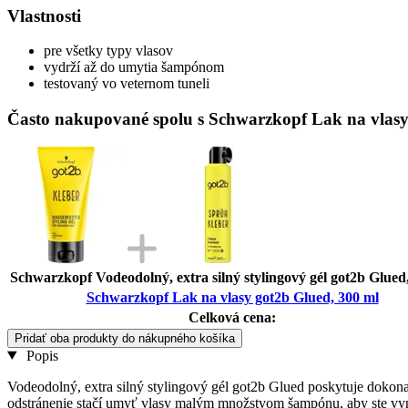
Vlastnosti
pre všetky typy vlasov
vydrží až do umytia šampónom
testovaný vo veternom tuneli
Často nakupované spolu s Schwarzkopf Lak na vlasy
Schwarzkopf Vodeodolný, extra silný stylingový gél got2b Glued
Schwarzkopf Lak na vlasy got2b Glued, 300 ml
Celková cena:
Pridať oba produkty do nákupného košíka
Popis
Vodeodolný, extra silný stylingový gél got2b Glued poskytuje dokonal
odstránenie stačí umyť vlasy malým množstvom šampónu, aby ste vym