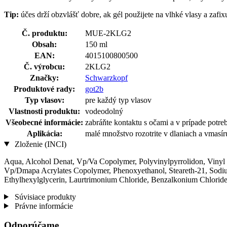
Tip:
účes drží obzvlášť dobre, ak gél použijete na vlhké vlasy a zafix
Č. produktu:
MUE-2KLG2
Obsah:
150 ml
EAN:
4015100800500
Č. výrobcu:
2KLG2
Značky:
Schwarzkopf
Produktové rady:
got2b
Typ vlasov:
pre každý typ vlasov
Vlastnosti produktu:
vodeodolný
Všeobecné informácie:
zabráňte kontaktu s očami a v prípade pot
Aplikácia:
malé množstvo rozotrite v dlaniach a vmasíru
Zloženie (INCI)
Aqua, Alcohol Denat, Vp/Va Copolymer, Polyvinylpyrrolidon, Vinyl 
Vp/Dmapa Acrylates Copolymer, Phenoxyethanol, Steareth-21, Sodium
Ethylhexylglycerin, Laurtrimonium Chloride, Benzalkonium Chlorid
Súvisiace produkty
Právne informácie
Odporúčame