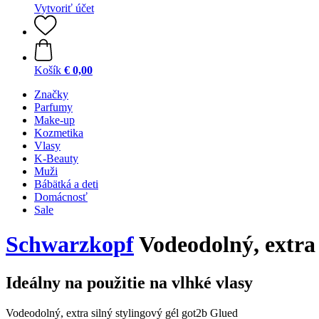
Vytvoriť účet
Košík
€ 0,00
Značky
Parfumy
Make-up
Kozmetika
Vlasy
K-Beauty
Muži
Bábätká a deti
Domácnosť
Sale
Schwarzkopf
Vodeodolný, extra 
Ideálny na použitie na vlhké vlasy
Vodeodolný, extra silný stylingový gél got2b Glued