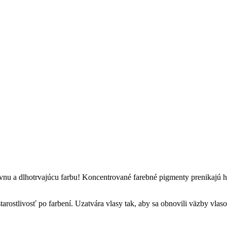
nu a dlhotrvajúcu farbu! Koncentrované farebné pigmenty prenikajú hlb
stlivosť po farbení. Uzatvára vlasy tak, aby sa obnovili väzby vlaso