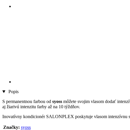
Popis
S permanentnou farbou od
syoss
môžete svojim vlasom dodať intenzív
aj žiarivú intenzitu farby až na 10 týždňov.
Inovatívny kondicionér SALONPLEX poskytuje vlasom intenzívnu staro
Značky:
syoss