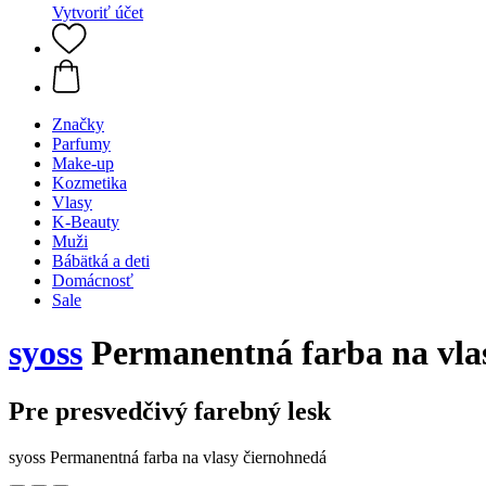
Vytvoriť účet
Značky
Parfumy
Make-up
Kozmetika
Vlasy
K-Beauty
Muži
Bábätká a deti
Domácnosť
Sale
syoss
Permanentná farba na vla
Pre presvedčivý farebný lesk
syoss Permanentná farba na vlasy čiernohnedá