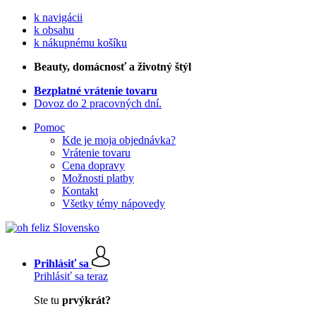
k navigácii
k obsahu
k nákupnému košíku
Beauty
, domácnosť a životný štýl
Bezplatné vrátenie tovaru
Dovoz do 2 pracovných dní.
Pomoc
Kde je moja objednávka?
Vrátenie tovaru
Cena dopravy
Možnosti platby
Kontakt
Všetky témy nápovedy
Prihlásiť sa
Prihlásiť sa teraz
Ste tu
prvýkrát?