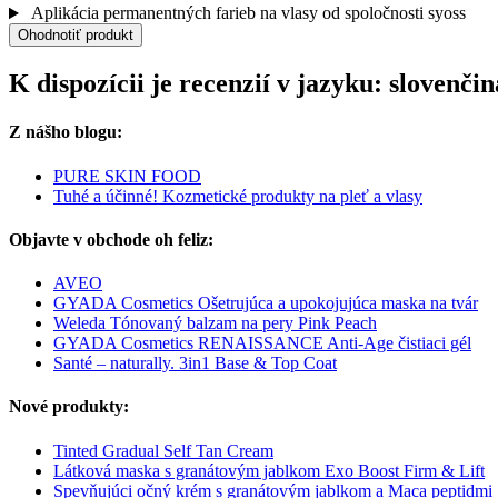
Aplikácia permanentných farieb na vlasy od spoločnosti syoss
Ohodnotiť produkt
K dispozícii je recenzií v jazyku: slovenč
Z nášho blogu:
PURE SKIN FOOD
Tuhé a účinné! Kozmetické produkty na pleť a vlasy
Objavte v obchode oh feliz:
AVEO
GYADA Cosmetics Ošetrujúca a upokojujúca maska na tvár
Weleda Tónovaný balzam na pery Pink Peach
GYADA Cosmetics RENAISSANCE Anti-Age čistiaci gél
Santé – naturally. 3in1 Base & Top Coat
Nové produkty:
Tinted Gradual Self Tan Cream
Látková maska s granátovým jablkom Exo Boost Firm & Lift
Spevňujúci očný krém s granátovým jablkom a Maca peptidmi